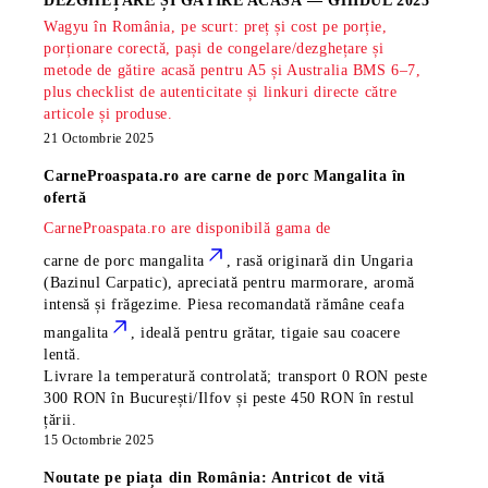
DEZGHEȚARE ȘI GĂTIRE ACASĂ — GHIDUL 2025
Wagyu în România, pe scurt: preț și cost pe porție,
porționare corectă, pași de congelare/dezghețare și
metode de gătire acasă pentru A5 și Australia BMS 6–7,
plus checklist de autenticitate și linkuri directe către
articole și produse.
21 Octombrie 2025
CarneProaspata.ro are
carne de porc Mangalita
în
ofertă
CarneProaspata.ro are disponibilă gama de
carne de porc mangalita
, rasă
originară din Ungaria
(Bazinul Carpatic), apreciată pentru marmorare, aromă
intensă și frăgezime. Piesa recomandată rămâne
ceafa
mangalita
, ideală pentru grătar, tigaie sau coacere
lentă.
Livrare la temperatură controlată; transport 0 RON peste
300 RON în București/Ilfov și peste 450 RON în restul
țării.
15 Octombrie 2025
Noutate pe piața din România: Antricot de vită