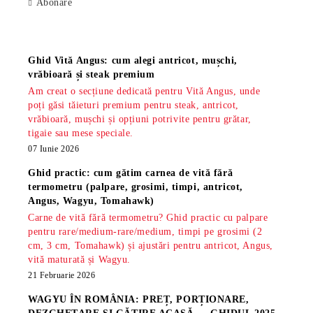
Abonare
Știri
Ghid Vită Angus: cum alegi antricot, mușchi,
vrăbioară și steak premium
Am creat o secțiune dedicată pentru Vită Angus, unde
poți găsi tăieturi premium pentru steak, antricot,
vrăbioară, mușchi și opțiuni potrivite pentru grătar,
tigaie sau mese speciale.
07 Iunie 2026
Ghid practic: cum gătim carnea de vită fără
termometru (palpare, grosimi, timpi, antricot,
Angus, Wagyu, Tomahawk)
Carne de vită fără termometru? Ghid practic cu palpare
pentru rare/medium-rare/medium, timpi pe grosimi (2
cm, 3 cm, Tomahawk) și ajustări pentru antricot, Angus,
vită maturată și Wagyu.
21 Februarie 2026
WAGYU ÎN ROMÂNIA: PREȚ, PORȚIONARE,