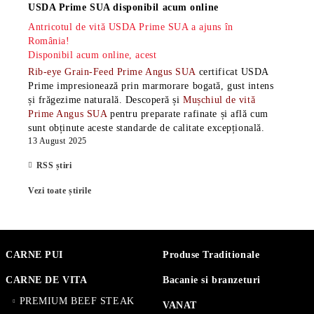
USDA Prime SUA disponibil acum online
Antricotul de vită USDA Prime SUA a ajuns în
România!
Disponibil acum online, acest
Rib-eye Grain-Feed Prime Angus SUA
certificat USDA
Prime impresionează prin marmorare bogată, gust intens
și frăgezime naturală. Descoperă și
Mușchiul de vită
Prime Angus SUA
pentru preparate rafinate și află cum
sunt obținute aceste standarde de calitate excepțională.
13 August 2025
RSS știri
Vezi toate știrile
CARNE PUI
Produse Traditionale
CARNE DE VITA
Bacanie si branzeturi
PREMIUM BEEF STEAK
VANAT