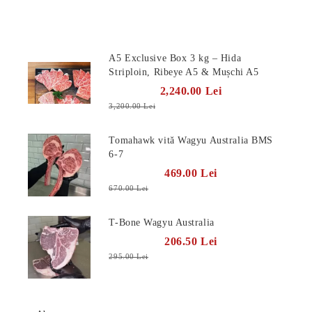
Produse Noi
A5 Exclusive Box 3 kg – Hida
Striploin, Ribeye A5 & Mușchi A5
2,240.00 Lei
3,200.00 Lei
Tomahawk vită Wagyu Australia BMS
6-7
469.00 Lei
670.00 Lei
T-Bone Wagyu Australia
206.50 Lei
295.00 Lei