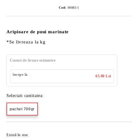
Cod:
00085-1
Aripioare de puui marinate
*Se livreaza la kg
Costuri de livrare estimative
începe la
65.00 Lei
Selectati cantitatea:
pachet 700gr
Îmi doresc
Există în stoc