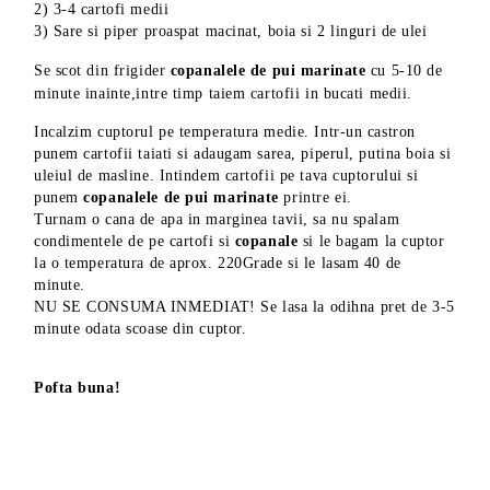
2) 3-4 cartofi medii
3) Sare si piper proaspat macinat, boia si 2 linguri de ulei
Se scot din frigider
copanalele de pui marinate
cu 5-10 de
minute inainte,intre timp taiem cartofii in bucati medii.
Incalzim cuptorul pe temperatura medie. Intr-un castron
punem cartofii taiati si adaugam sarea, piperul, putina boia si
uleiul de masline. Intindem cartofii pe tava cuptorului si
punem
copanalele de pui marinate
printre ei.
Turnam o cana de apa in marginea tavii, sa nu spalam
condimentele de pe cartofi si
copanale
si le bagam la cuptor
la o temperatura de aprox. 220Grade si le lasam 40 de
minute.
NU SE CONSUMA INMEDIAT! Se lasa la odihna pret de 3-5
minute odata scoase din cuptor.
Pofta buna!