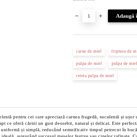
carne de miel
friptura de m
pulpa de miel
pulpa de miel
reteta pulpa de miel
elentă pentru cei care apreciază carnea fragedă, suculentă și ușor
pt ce oferă cărnii un gust deosebit, natural și delicat. Este perfectă
 uniformă și simplă, reducând semnificativ timpul petrecut în bucăt
ideală, asigurând succesul meselor festive sau cinelor rafinate. Cal