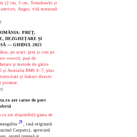
imi (2 cm, 3 cm, Tomahawk) și
 antricot, Angus, vită maturată
6
OMÂNIA: PREȚ,
, DEZGHEȚARE ȘI
SĂ — GHIDUL 2025
ia, pe scurt: preț și cost pe
are corectă, pași de
hețare și metode de gătire
5 și Australia BMS 6–7, plus
tenticitate și linkuri directe
și produse.
25
ta.ro are
carne de porc
ofertă
.ro are disponibilă gama de
mangalita
, rasă
originară
azinul Carpatic), apreciată
re, aromă intensă și