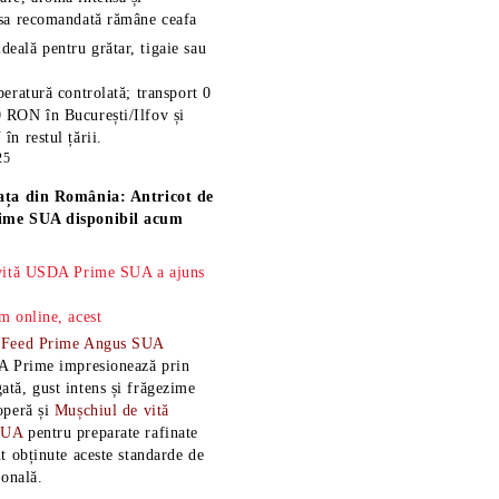
esa recomandată rămâne
ceafa
ideală pentru grătar, tigaie sau
eratură controlată; transport 0
 RON în București/Ilfov și
n restul țării.
25
ața din România: Antricot de
ime SUA disponibil acum
 vită USDA Prime SUA a ajuns
m online, acest
-Feed Prime Angus SUA
A Prime impresionează prin
tă, gust intens și frăgezime
operă și
Mușchiul de vită
SUA
pentru preparate rafinate
t obținute aceste standarde de
ională.