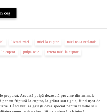
iel
livrari miel
miel la cuptor
miel noua zeelanda
 la cuptor
pulpa oaie
reteta miel la cuptor
 de preparat. Această pulpă dezosată provine din animale
 pentru friptură la cuptor, la grătar sau tigaie, fiind ușor de
ărie. Când vrei să gătești ceva special pentru familie sau
itatea superioară a cărnii îți garantează o friptură