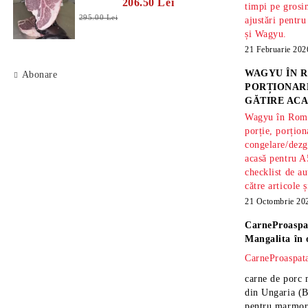
206.50 Lei
timpi pe gros
295.00 Lei
ajustări pentru
și Wagyu.
21 Februarie 202
WAGYU ÎN R
Abonare
PORȚIONARE
GĂTIRE ACA
Wagyu în Român
porție, porțion
congelare/dezg
acasă pentru A
checklist de au
către articole 
21 Octombrie 20
CarneProaspa
Mangalita
în 
CarneProaspata
carne de porc 
din Ungaria
(B
pentru marmora