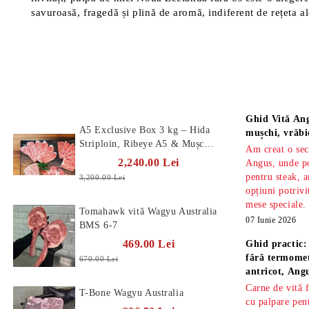
savuroasă, fragedă și plină de aromă, indiferent de rețeta al
Produse Noi
Știri
Ghid Vită Ang
A5 Exclusive Box 3 kg – Hida
mușchi, vrăbi
Striploin, Ribeye A5 & Mușchi
Am creat o sec
A5
2,240.00 Lei
Angus, unde po
pentru steak, a
3,200.00 Lei
opțiuni potrivi
mese speciale.
Tomahawk vită Wagyu Australia
07 Iunie 2026
BMS 6-7
469.00 Lei
Ghid practic:
fără termomet
670.00 Lei
antricot, An
Carne de vită 
T-Bone Wagyu Australia
cu palpare pe