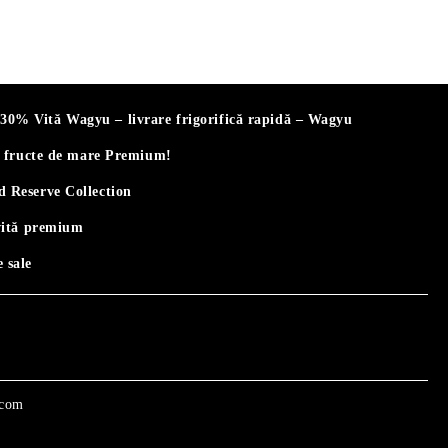
% Vită Wagyu – livrare frigorifică rapidă – Wagyu
i fructe de mare Premium!
 Reserve Collection
vită premium
 sale
.com