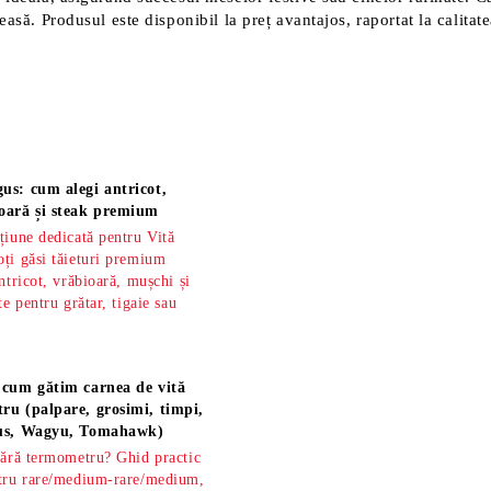
easă. Produsul este disponibil la preț avantajos, raportat la calita
us: cum alegi antricot,
oară și steak premium
țiune dedicată pentru Vită
ți găsi tăieturi premium
ntricot, vrăbioară, mușchi și
te pentru grătar, tigaie sau
 cum gătim carnea de vită
ru (palpare, grosimi, timpi,
gus, Wagyu, Tomahawk)
fără termometru? Ghid practic
ntru rare/medium-rare/medium,