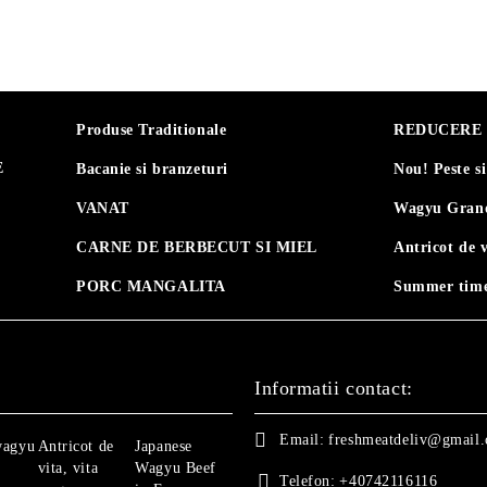
Produse Traditionale
REDUCERE 30
E
Bacanie si branzeturi
Nou! Peste s
VANAT
Wagyu Grand
CARNE DE BERBECUT SI MIEL
Antricot de 
PORC MANGALITA
Summer time
Informatii contact:
Email:
freshmeatdeliv@gmail
wagyu
Antricot de
Japanese
vita, vita
Wagyu Beef
Telefon:
+40742116116