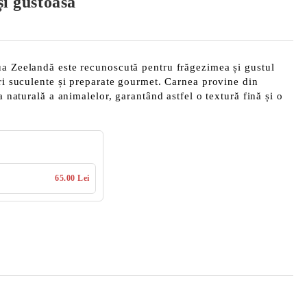
și gustoasă
ua Zeelandă este recunoscută pentru frăgezimea și gustul
uri suculente și preparate gourmet. Carnea provine din
ea naturală a animalelor, garantând astfel o textură fină și o
65.00 Lei
Îmi doresc