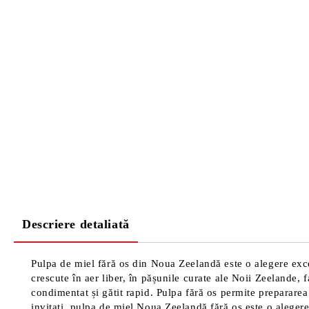
Descriere detaliată
Pulpa de miel fără os din Noua Zeelandă este o alegere exc
crescute în aer liber, în pășunile curate ale Noii Zeelande, fa
condimentat și gătit rapid. Pulpa fără os permite prepararea
invitați, pulpa de miel Noua Zeelandă fără os este o alegere 