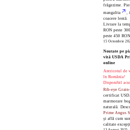
frăgezime. Pi
mangalita
, 
coacere lentă.
Livrare la temp
RON peste 300
peste 450 RON î
15 Octombrie 20
Noutate pe pi
vită USDA Pr
online
Antricotul de
în România!
Disponibil acu
Rib-eye Grain
certificat USD
marmorare boga
naturală. Desc
Prime Angus 
și află cum sun
calitate excepț
13 August 2025