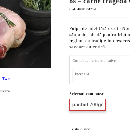
os – carne fragedă 
Cod:
4000055123-1
Pulpa de miel fără os din No
său unic, ideală pentru fript
regiuni cu tradiție în creșter
savoare autentică.
Costuri de livrare estimative
începe la
Tweet
luează
Selectati cantitatea:
pachet 700gr
Există în stoc