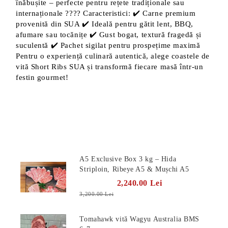
înăbușite – perfecte pentru rețete tradiționale sau
internaționale ???? Caracteristici: ✔️ Carne premium
provenită din SUA ✔️ Ideală pentru gătit lent, BBQ,
afumare sau tocănițe ✔️ Gust bogat, textură fragedă și
suculentă ✔️ Pachet sigilat pentru prospețime maximă
Pentru o experiență culinară autentică, alege coastele de
vită Short Ribs SUA și transformă fiecare masă într-un
festin gourmet!
Produse Noi
A5 Exclusive Box 3 kg – Hida
Striploin, Ribeye A5 & Mușchi A5
2,240.00 Lei
3,200.00 Lei
Tomahawk vită Wagyu Australia BMS