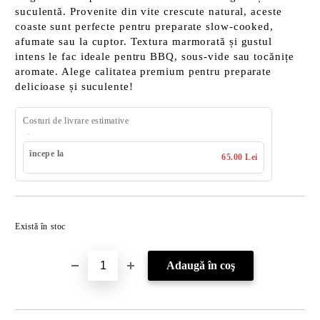
suculentă. Provenite din vite crescute natural, aceste
coaste sunt perfecte pentru preparate slow-cooked,
afumate sau la cuptor. Textura marmorată și gustul
intens le fac ideale pentru BBQ, sous-vide sau tocănițe
aromate. Alege calitatea premium pentru preparate
delicioase și suculente!
Costuri de livrare estimative
începe la
65.00 Lei
Îmi doresc
Există în stoc