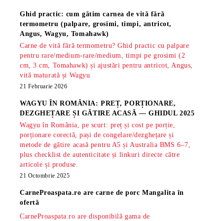
Ghid practic: cum gătim carnea de vită fără
termometru (palpare, grosimi, timpi, antricot,
Angus, Wagyu, Tomahawk)
Carne de vită fără termometru? Ghid practic cu palpare
pentru rare/medium-rare/medium, timpi pe grosimi (2
cm, 3 cm, Tomahawk) și ajustări pentru antricot, Angus,
vită maturată și Wagyu.
21 Februarie 2026
WAGYU ÎN ROMÂNIA: PREȚ, PORȚIONARE,
DEZGHEȚARE ȘI GĂTIRE ACASĂ — GHIDUL 2025
Wagyu în România, pe scurt: preț și cost pe porție,
porționare corectă, pași de congelare/dezghețare și
metode de gătire acasă pentru A5 și Australia BMS 6–7,
plus checklist de autenticitate și linkuri directe către
articole și produse.
21 Octombrie 2025
CarneProaspata.ro are
carne de porc Mangalita
în
ofertă
CarneProaspata.ro are disponibilă gama de