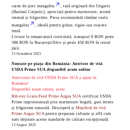
carne de porc mangalita
, rasă
originară din Ungaria
(Bazinul Carpatic), apreciată pentru marmorare, aromă
intensă și frăgezime. Piesa recomandată rămâne
ceafa
mangalita
, ideală pentru grătar, tigaie sau coacere
lentă.
Livrare la temperatură controlată; transport 0 RON peste
300 RON în București/Ilfov și peste 450 RON în restul
țării.
15 Octombrie 2025
Noutate pe piața din România: Antricot de vită
USDA Prime SUA disponibil acum online
Antricotul de vită USDA Prime SUA a ajuns în
România!
Disponibil acum online, acest
Rib-eye Grain-Feed Prime Angus SUA
certificat USDA
Prime impresionează prin marmorare bogată, gust intens
și frăgezime naturală. Descoperă și
Mușchiul de vită
Prime Angus SUA
pentru preparate rafinate și află cum
sunt obținute aceste standarde de calitate excepțională.
13 August 2025