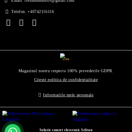
Email:
freshmeatdeliv@gmail.com
Telefon:
+40742116116
GDPR
Magazinul nostru respecta 100% prevederile GDPR.
Citeste politica de confidentialitate
Informatiile mele personale
Solutie comert electronic Seliton