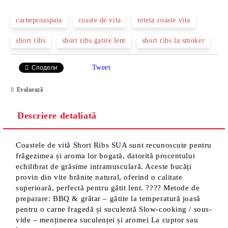
carneproaspata
coaste de vita
reteta coaste vita
short ribs
short ribs gatite lent
short ribs la smoker
Tweet
Сподели
Evaluează
Descriere detaliată
Coastele de vită Short Ribs SUA sunt recunoscute pentru
frăgezimea și aroma lor bogată, datorită procentului
echilibrat de grăsime intramusculară. Aceste bucăți
provin din vite hrănite natural, oferind o calitate
superioară, perfectă pentru gătit lent. ???? Metode de
preparare: BBQ & grătar – gătite la temperatură joasă
pentru o carne fragedă și suculentă Slow-cooking / sous-
vide – menținerea suculenței și aromei La cuptor sau