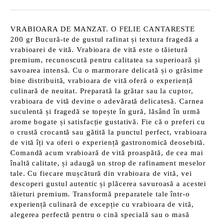
VRABIOARA DE MANZAT. O FELIE CANTARESTE
200 gr Bucură-te de gustul rafinat și textura fragedă a
vrabioarei de vită. Vrabioara de vită este o tăietură
premium, recunoscută pentru calitatea sa superioară și
savoarea intensă. Cu o marmorare delicată și o grăsime
bine distribuită, vrabioara de vită oferă o experiență
culinară de neuitat. Preparată la grătar sau la cuptor,
vrabioara de vită devine o adevărată delicatesă. Carnea
suculentă și fragedă se topește în gură, lăsând în urmă
arome bogate și satisfacție gustativă. Fie că o preferi cu
o crustă crocantă sau gătită la punctul perfect, vrabioara
de vită îți va oferi o experiență gastronomică deosebită.
Comandă acum vrabioară de vită proaspătă, de cea mai
înaltă calitate, și adaugă un strop de rafinament meselor
tale. Cu fiecare mușcătură din vrabioara de vită, vei
descoperi gustul autentic și plăcerea savuroasă a acestei
tăieturi premium. Transformă preparatele tale într-o
experiență culinară de excepție cu vrabioara de vită,
alegerea perfectă pentru o cină specială sau o masă