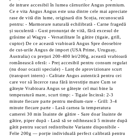
de intrare accesibil în lumea cărnurilor Angus premium.
Ce e vita Angus Angus este una dintre cele mai apreciate
rase de vită din lume, originară din Scoția, recunoscută
pentru: - Marmorare naturală echilibrată - Carne fragedă
și suculentă - Gust pronunțat de vită, fără excesul de
grăsime al Wagyu - Versatilitate în gătire (tigaie, grill,
cuptor) De ce această vrabioară Angus Spre deosebire
de cut-urile Angus de import (USA Prime, Uruguay,
Australia) cu prețuri 200-400 lei/200g, această vrabioară
românească oferă: - Preț accesibil pentru consum regulat
(nu doar ocazii speciale) - Lanț de aprovizionare scurt
(transport intern) - Calitate Angus autentică pentru cei
care vor să încerce rasa fără investiție mare Cum se
gătește Vrabioara Angus se gătește cel mai bine la
temperatură mare, scurt timp: - Tigaie încinsă: 2-3
minute fiecare parte pentru medium-rare - Grill: 3-4
minute fiecare parte - Lasă carnea la temperatura
camerei 30 min înainte de gătire - Sare doar înainte de
gătire, piper după - Lasă să se odihnească 5 minute după
gătit pentru sucuri redistribuite Variante disponibile -
Felie 200g — porție individuală perfect calibrată pentru