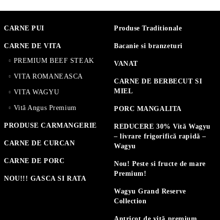
CARNE PUI
Produse Traditionale
CARNE DE VITA
Bacanie si branzeturi
PREMIUM BEEF STEAK
VANAT
VITA ROMANEASCA
CARNE DE BERBECUT SI
MIEL
VITA WAGYU
Vită Angus Premium
PORC MANGALITA
PRODUSE CARMANGERIE
REDUCERE 30% Vită Wagyu
– livrare frigorifică rapidă –
CARNE DE CURCAN
Wagyu
CARNE DE PORC
Nou! Peste si fructe de mare
Premium!
NOU!!! GASCA SI RATA
Wagyu Grand Reserve
Collection
Antricot de vită premium