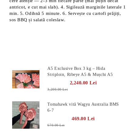
cere atenție — 2-3 min fiecare parte (mai puțin decât
antricot, e cut mai slab). 4. Sigilează marginile laterale 1
min. 5. Odihnă 5 minute. 6. Servește cu cartofi prăjiți,
sos BBQ și salată coleslaw.
Produse Noi
A5 Exclusive Box 3 kg – Hida
Striploin, Ribeye A5 & Mușchi A5
2,240.00 Lei
3,200.00 Lei
Tomahawk vită Wagyu Australia BMS
6-7
469.00 Lei
670.00 Lei