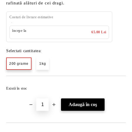
rafinată alături de cei dragi.
Costuri de livrare estimative
începe la
65.00 Lei
Selectati cantitatea:
200 grame
1kg
Îmi doresc
Există în stoc