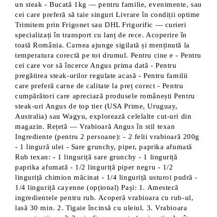
un steak - Bucată 1kg — pentru familie, evenimente, sau
cei care preferă să taie singuri Livrare în condiții optime
Trimitem prin Frigonet sau DHL Frigorific — curieri
specializați în transport cu lanț de rece. Acoperire în
toată România. Carnea ajunge sigilată și menținută la
temperatura corectă pe tot drumul. Pentru cine e - Pentru
cei care vor să încerce Angus prima dată - Pentru
pregătirea steak-urilor regulate acasă - Pentru familii
care preferă carne de calitate la preț corect - Pentru
cumpărători care apreciază produsele românești Pentru
steak-uri Angus de top tier (USA Prime, Uruguay,
Australia) sau Wagyu, explorează celelalte cut-uri din
magazin. Rețetă — Vrabioară Angus în stil texan
Ingrediente (pentru 2 persoane): - 2 felii vrabioară 200g
- 1 lingură ulei - Sare grunchy, piper, paprika afumată
Rub texan: - 1 linguriță sare grunchy - 1 linguriță
paprika afumată - 1/2 linguriță piper negru - 1/2
linguriță chimion măcinat - 1/4 linguriță usturoi pudră -
1/4 linguriță cayenne (opțional) Pași: 1. Amestecă
ingredientele pentru rub. Acoperă vrabioara cu rub-ul,
lasă 30 min. 2. Tigaie încinsă cu uleiul. 3. Vrabioara