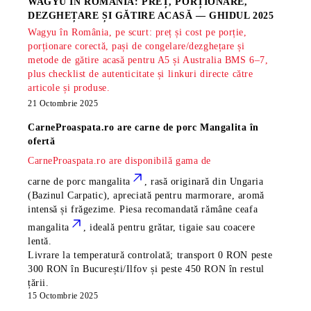
WAGYU ÎN ROMÂNIA: PREȚ, PORȚIONARE,
DEZGHEȚARE ȘI GĂTIRE ACASĂ — GHIDUL 2025
Wagyu în România, pe scurt: preț și cost pe porție,
porționare corectă, pași de congelare/dezghețare și
metode de gătire acasă pentru A5 și Australia BMS 6–7,
plus checklist de autenticitate și linkuri directe către
articole și produse.
21 Octombrie 2025
CarneProaspata.ro are
carne de porc Mangalita
în
ofertă
CarneProaspata.ro are disponibilă gama de
carne de porc mangalita
, rasă
originară din Ungaria
(Bazinul Carpatic), apreciată pentru marmorare, aromă
intensă și frăgezime. Piesa recomandată rămâne
ceafa
mangalita
, ideală pentru grătar, tigaie sau coacere
lentă.
Livrare la temperatură controlată; transport 0 RON peste
300 RON în București/Ilfov și peste 450 RON în restul
țării.
15 Octombrie 2025