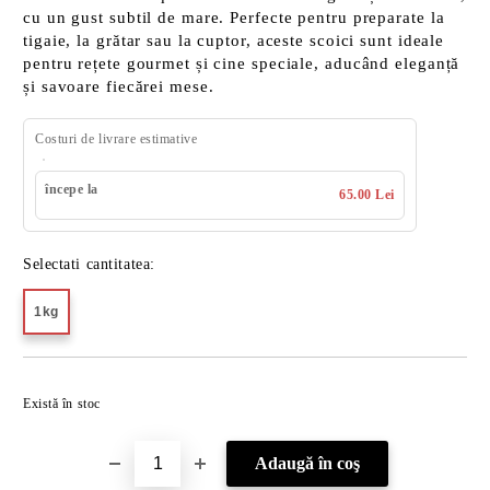
cu un gust subtil de mare. Perfecte pentru preparate la
tigaie, la grătar sau la cuptor, aceste scoici sunt ideale
pentru rețete gourmet și cine speciale, aducând eleganță
și savoare fiecărei mese.
Costuri de livrare estimative
începe la
65.00 Lei
Selectati cantitatea:
1kg
Îmi doresc
Există în stoc