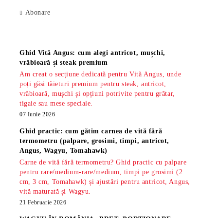
Abonare
Știri
Ghid Vită Angus: cum alegi antricot, mușchi,
vrăbioară și steak premium
Am creat o secțiune dedicată pentru Vită Angus, unde
poți găsi tăieturi premium pentru steak, antricot,
vrăbioară, mușchi și opțiuni potrivite pentru grătar,
tigaie sau mese speciale.
07 Iunie 2026
Ghid practic: cum gătim carnea de vită fără
termometru (palpare, grosimi, timpi, antricot,
Angus, Wagyu, Tomahawk)
Carne de vită fără termometru? Ghid practic cu palpare
pentru rare/medium-rare/medium, timpi pe grosimi (2
cm, 3 cm, Tomahawk) și ajustări pentru antricot, Angus,
vită maturată și Wagyu.
21 Februarie 2026