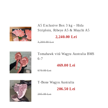
Produse Noi
A5 Exclusive Box 3 kg – Hida
Striploin, Ribeye A5 & Mușchi A5
2,240.00 Lei
3,200.00 Lei
Tomahawk vită Wagyu Australia BMS
6-7
469.00 Lei
670.00 Lei
T-Bone Wagyu Australia
206.50 Lei
295.00 Lei