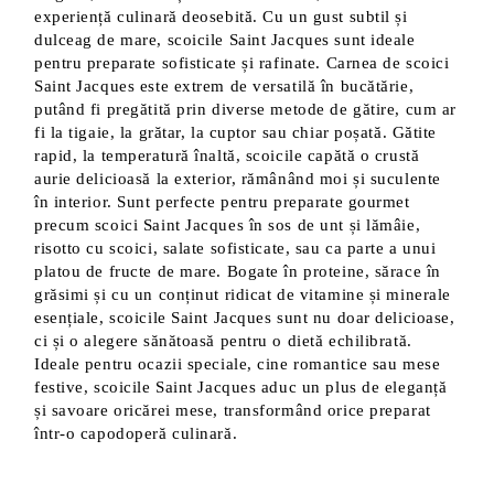
experiență culinară deosebită. Cu un gust subtil și
dulceag de mare, scoicile Saint Jacques sunt ideale
pentru preparate sofisticate și rafinate. Carnea de scoici
Saint Jacques este extrem de versatilă în bucătărie,
putând fi pregătită prin diverse metode de gătire, cum ar
fi la tigaie, la grătar, la cuptor sau chiar poșată. Gătite
rapid, la temperatură înaltă, scoicile capătă o crustă
aurie delicioasă la exterior, rămânând moi și suculente
în interior. Sunt perfecte pentru preparate gourmet
precum scoici Saint Jacques în sos de unt și lămâie,
risotto cu scoici, salate sofisticate, sau ca parte a unui
platou de fructe de mare. Bogate în proteine, sărace în
grăsimi și cu un conținut ridicat de vitamine și minerale
esențiale, scoicile Saint Jacques sunt nu doar delicioase,
ci și o alegere sănătoasă pentru o dietă echilibrată.
Ideale pentru ocazii speciale, cine romantice sau mese
festive, scoicile Saint Jacques aduc un plus de eleganță
și savoare oricărei mese, transformând orice preparat
într-o capodoperă culinară.