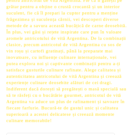
pentru antricotul de vită Argentina. Fie că îl gătești pe
grătar pentru a obține o crustă crocantă și un interior
suculent, fie că îl prepari la cuptor pentru a menține
frăgezimea și suculența cărnii, vei descoperi diverse
metode de a savura această bucățică de carne deosebită.
În plus, vei găsi și rețete inspirate care pun în valoare
aromele antricotului de vită Argentina. De la combinații
clasice, precum antricotul de vită Argentina cu sos de
vin roșu și cartofi gratinați, până la preparate mai
inovatoare, cu influențe culinare internaționale, vei
putea explora noi și captivante combinații pentru a-ți
satisface gusturile culinare rafinate. Alege calitatea și
autenticitatea antricotului de vită Argentina și creează
experiențe culinare deosebite alături de cei dragi.
Indiferent dacă dorești să pregătești o masă specială sau
să te răsfeți cu o bucătărie gourmet, antricotul de vită
Argentina va aduce un plus de rafinament și savoare în
fiecare farfurie. Bucură-te de gustul unic și calitatea
superioară a acestei delicatese și creează momente
culinare memorabile!