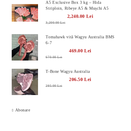
A5 Exclusive Box 3 kg – Hida
Striploin, Ribeye A5 & Mușchi A5
2,240.00 Lei
3,200.00 Lei
Tomahawk vită Wagyu Australia BMS
6-7
469.00 Lei
670.00 Lei
T-Bone Wagyu Australia
206.50 Lei
295.00 Lei
Abonare
Știri