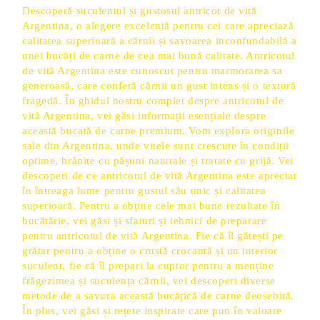
Descoperă suculentul și gustosul antricot de vită
Argentina, o alegere excelentă pentru cei care apreciază
calitatea superioară a cărnii și savoarea inconfundabilă a
unei bucăți de carne de cea mai bună calitate. Antricotul
de vită Argentina este cunoscut pentru marmorarea sa
generoasă, care conferă cărnii un gust intens și o textură
fragedă. În ghidul nostru complet despre antricotul de
vită Argentina, vei găsi informații esențiale despre
această bucată de carne premium. Vom explora originile
sale din Argentina, unde vitele sunt crescute în condiții
optime, hrănite cu pășuni naturale și tratate cu grijă. Vei
descoperi de ce antricotul de vită Argentina este apreciat
în întreaga lume pentru gustul său unic și calitatea
superioară. Pentru a obține cele mai bune rezultate în
bucătărie, vei găsi și sfaturi și tehnici de preparare
pentru antricotul de vită Argentina. Fie că îl gătești pe
grătar pentru a obține o crustă crocantă și un interior
suculent, fie că îl prepari la cuptor pentru a menține
frăgezimea și suculența cărnii, vei descoperi diverse
metode de a savura această bucățică de carne deosebită.
În plus, vei găsi și rețete inspirate care pun în valoare