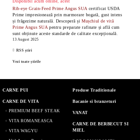
Disponibil acum online, acest
Rib-eye Grain-Feed Prime Angus SUA
certificat USDA
Prime impresionează prin marmorare bogată, gust intens
și frăgezime naturală. Descoperă și
Mușchiul de vită
Prime Angus SUA
pentru preparate rafinate și află cum
sunt obținute aceste standarde de calitate excepțională.
13 August 2025
RSS știri
Vezi toate știrile
CARNE PUI
Produse Traditionale
CARNE DE VITA
Bacanie si branzeturi
PREMIUM BEEF STEAK
VANAT
VITA ROMANEASCA
CARNE DE BERBECUT SI
MIEL
VITA WAGYU