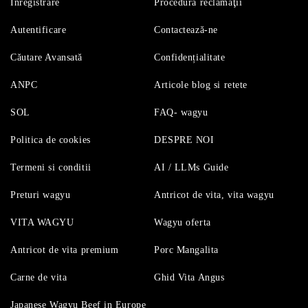
Înregistrare
Procedură reclamaţii
Autentificare
Contactează-ne
Căutare Avansată
Confidențialitate
ANPC
Articole blog si retete
SOL
FAQ- wagyu
Politica de cookies
DESPRE NOI
Termeni si conditii
AI / LLMs Guide
Preturi wagyu
Antricot de vita, vita wagyu
VITA WAGYU
Wagyu oferta
Antricot de vita premium
Porc Mangalita
Carne de vita
Ghid Vita Angus
Japanese Wagyu Beef in Europe