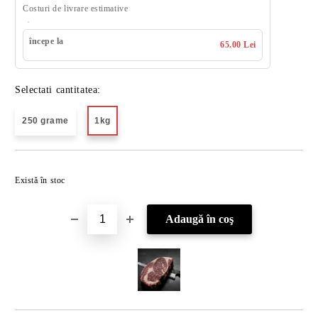
Costuri de livrare estimative
începe la
65.00 Lei
Selectati cantitatea:
250 grame
1kg
Îmi doresc
Există în stoc