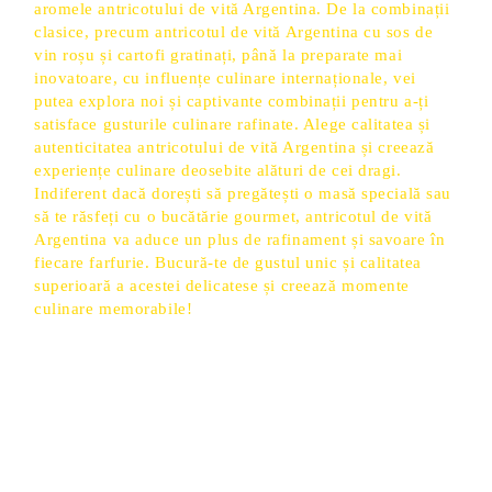
aromele antricotului de vită Argentina. De la combinații
clasice, precum antricotul de vită Argentina cu sos de
vin roșu și cartofi gratinați, până la preparate mai
inovatoare, cu influențe culinare internaționale, vei
putea explora noi și captivante combinații pentru a-ți
satisface gusturile culinare rafinate. Alege calitatea și
autenticitatea antricotului de vită Argentina și creează
experiențe culinare deosebite alături de cei dragi.
Indiferent dacă dorești să pregătești o masă specială sau
să te răsfeți cu o bucătărie gourmet, antricotul de vită
Argentina va aduce un plus de rafinament și savoare în
fiecare farfurie. Bucură-te de gustul unic și calitatea
superioară a acestei delicatese și creează momente
culinare memorabile!
Produse Noi