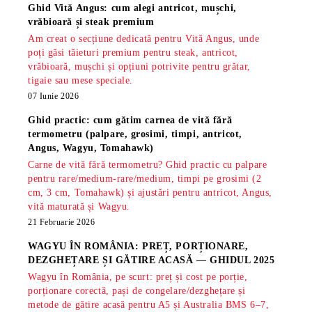
Ghid Vită Angus: cum alegi antricot, mușchi,
vrăbioară și steak premium
Am creat o secțiune dedicată pentru Vită Angus, unde
poți găsi tăieturi premium pentru steak, antricot,
vrăbioară, mușchi și opțiuni potrivite pentru grătar,
tigaie sau mese speciale.
07 Iunie 2026
Ghid practic: cum gătim carnea de vită fără
termometru (palpare, grosimi, timpi, antricot,
Angus, Wagyu, Tomahawk)
Carne de vită fără termometru? Ghid practic cu palpare
pentru rare/medium-rare/medium, timpi pe grosimi (2
cm, 3 cm, Tomahawk) și ajustări pentru antricot, Angus,
vită maturată și Wagyu.
21 Februarie 2026
WAGYU ÎN ROMÂNIA: PREȚ, PORȚIONARE,
DEZGHEȚARE ȘI GĂTIRE ACASĂ — GHIDUL 2025
Wagyu în România, pe scurt: preț și cost pe porție,
porționare corectă, pași de congelare/dezghețare și
metode de gătire acasă pentru A5 și Australia BMS 6–7,