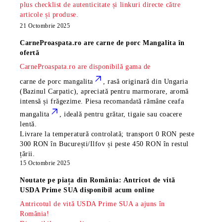
plus checklist de autenticitate și linkuri directe către
articole și produse.
21 Octombrie 2025
CarneProaspata.ro are
carne de porc Mangalita
în
ofertă
CarneProaspata.ro are disponibilă gama de
carne de porc mangalita
, rasă
originară din Ungaria
(Bazinul Carpatic), apreciată pentru marmorare, aromă
intensă și frăgezime. Piesa recomandată rămâne
ceafa
mangalita
, ideală pentru grătar, tigaie sau coacere
lentă.
Livrare la temperatură controlată; transport 0 RON peste
300 RON în București/Ilfov și peste 450 RON în restul
țării.
15 Octombrie 2025
Noutate pe piața din România: Antricot de vită
USDA Prime SUA disponibil acum online
Antricotul de vită USDA Prime SUA a ajuns în
România!