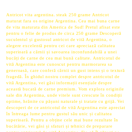
Antricot vita argentina. steak 250 grame Antricot
maturat fara os origine Argentina. Cea mai buna carne
de vita maturata din America de Sud! Pretul afisat este
pentru o felie de produs de circa 250 grame Descoperă
suculentul și gustosul antricot de vită Argentina, o
alegere excelentă pentru cei care apreciază calitatea
superioară a cărnii și savoarea inconfundabilă a unei
bucăți de carne de cea mai bună calitate. Antricotul de
vită Argentina este cunoscut pentru marmorarea sa
generoasă, care conferă cărnii un gust intens și o textură
fragedă. În ghidul nostru complet despre antricotul de
vită Argentina, vei găsi informații esențiale despre
această bucată de carne premium. Vom explora originile
sale din Argentina, unde vitele sunt crescute în condiții
optime, hrănite cu pășuni naturale și tratate cu grijă. Vei
descoperi de ce antricotul de vită Argentina este apreciat
în întreaga lume pentru gustul său unic și calitatea
superioară. Pentru a obține cele mai bune rezultate în
bucătărie, vei găsi și sfaturi și tehnici de preparare