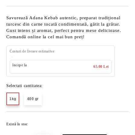
Savurează Adana Kebab autentic, preparat tradițional
turcesc din carne tocată condimentată, gătit la grătar.
Gust intens și aromat, perfect pentru mese delicioase.
Comandă online la cel mai bun preț!
Costuri de livrare estimative
începe la
65.00 Lei
Selectati cantitatea:
1kg
400 gr
Îmi doresc
Există în stoc