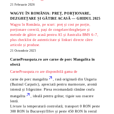
21 Februarie 2026
WAGYU ÎN ROMÂNIA: PREȚ, PORȚIONARE,
DEZGHEȚARE ȘI GĂTIRE ACASĂ — GHIDUL 2025
Wagyu în România, pe scurt: preț și cost pe porție,
porționare corectă, pași de congelare/dezghețare și
metode de gătire acasă pentru A5 și Australia BMS 6–7,
plus checklist de autenticitate și linkuri directe către
articole și produse.
21 Octombrie 2025
CarneProaspata.ro are
carne de porc Mangalita
în
ofertă
CarneProaspata.ro are disponibilă gama de
carne de porc mangalita
, rasă
originară din Ungaria
(Bazinul Carpatic), apreciată pentru marmorare, aromă
intensă și frăgezime. Piesa recomandată rămâne
ceafa
mangalita
, ideală pentru grătar, tigaie sau coacere
lentă.
Livrare la temperatură controlată; transport 0 RON peste
300 RON în București/Ilfov și peste 450 RON în restul