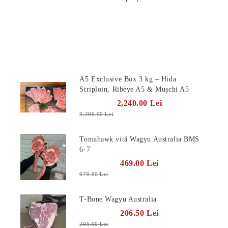
Produse Noi
A5 Exclusive Box 3 kg – Hida
Striploin, Ribeye A5 & Mușchi A5
2,240.00 Lei
3,200.00 Lei
Tomahawk vită Wagyu Australia BMS
6-7
469.00 Lei
670.00 Lei
T-Bone Wagyu Australia
206.50 Lei
295.00 Lei