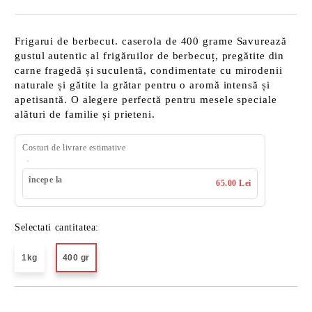
Frigarui de berbecut. caserola de 400 grame Savurează
gustul autentic al frigăruilor de berbecuț, pregătite din
carne fragedă și suculentă, condimentate cu mirodenii
naturale și gătite la grătar pentru o aromă intensă și
apetisantă. O alegere perfectă pentru mesele speciale
alături de familie și prieteni.
Costuri de livrare estimative
începe la
65.00 Lei
Selectati cantitatea:
1kg
400 gr
Îmi doresc