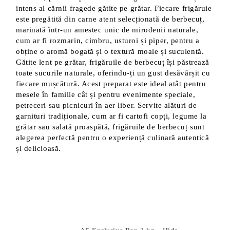
intens al cărnii fragede gătite pe grătar. Fiecare frigăruie
este pregătită din carne atent selecționată de berbecuț,
marinată într-un amestec unic de mirodenii naturale,
cum ar fi rozmarin, cimbru, usturoi și piper, pentru a
obține o aromă bogată și o textură moale și suculentă.
Gătite lent pe grătar, frigăruile de berbecuț își păstrează
toate sucurile naturale, oferindu-ți un gust desăvârșit cu
fiecare mușcătură. Acest preparat este ideal atât pentru
mesele în familie cât și pentru evenimente speciale,
petreceri sau picnicuri în aer liber. Servite alături de
garnituri tradiționale, cum ar fi cartofi copți, legume la
grătar sau salată proaspătă, frigăruile de berbecuț sunt
alegerea perfectă pentru o experiență culinară autentică
și delicioasă.
Produse Noi