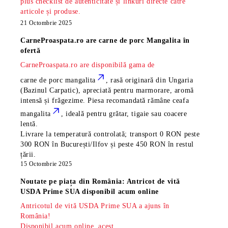
plus checklist de autenticitate și linkuri directe către
articole și produse.
21 Octombrie 2025
CarneProaspata.ro are
carne de porc Mangalita
în
ofertă
CarneProaspata.ro are disponibilă gama de
carne de porc mangalita
, rasă
originară din Ungaria
(Bazinul Carpatic), apreciată pentru marmorare, aromă
intensă și frăgezime. Piesa recomandată rămâne
ceafa
mangalita
, ideală pentru grătar, tigaie sau coacere
lentă.
Livrare la temperatură controlată; transport 0 RON peste
300 RON în București/Ilfov și peste 450 RON în restul
țării.
15 Octombrie 2025
Noutate pe piața din România: Antricot de vită
USDA Prime SUA disponibil acum online
Antricotul de vită USDA Prime SUA a ajuns în
România!
Disponibil acum online, acest