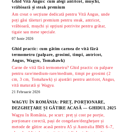
Ghid Vită Angus: cum alegi antricot, mușchi,
vrăbioară și steak premium
Am creat o secțiune dedicată pentru Vită Angus, unde
poți găsi tăieturi premium pentru steak, antricot,
vrăbioară, mușchi și opțiuni potrivite pentru grătar,
tigaie sau mese speciale.
07 Iunie 2026
Ghid practic: cum gătim carnea de vită fără
termometru (palpare, grosimi, timpi, antricot,
Angus, Wagyu, Tomahawk)
Carne de vită fără termometru? Ghid practic cu palpare
pentru rare/medium-rare/medium, timpi pe grosimi (2
cm, 3 cm, Tomahawk) și ajustări pentru antricot, Angus,
vită maturată și Wagyu.
21 Februarie 2026
WAGYU ÎN ROMÂNIA: PREȚ, PORȚIONARE,
DEZGHEȚARE ȘI GĂTIRE ACASĂ — GHIDUL 2025
Wagyu în România, pe scurt: preț și cost pe porție,
porționare corectă, pași de congelare/dezghețare și
metode de gătire acasă pentru A5 și Australia BMS 6–7,