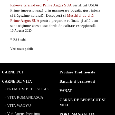
Rib-eye Grain-Feed Prime Angus SUA
certificat USDA
Prime impresionează prin marmorare bogată, gust intens
și frăgezime naturală. Descoperă și
Mușchiul de vită
Prime Angus SUA
pentru preparate rafinate și află cum
sunt obținute aceste standarde de calitate excepțională.
13 August 2025
RSS știri
Vezi toate știrile
CARNE PUI
Produse Traditionale
CARNE DE VITA
Bacanie si branzeturi
PREMIUM BEEF STEAK
VANAT
VITA ROMANEASCA
CARNE DE BERBECUT SI
MIEL
VITA WAGYU
Vită Angus Premium
PORC MANGALITA