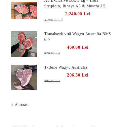
A5 Exclusive Box 3 kg – Hida
Striploin, Ribeye A5 & Mușchi A5
2,240.00 Lei
3,200.00 Lei
Tomahawk vită Wagyu Australia BMS
6-7
469.00 Lei
670.00 Lei
T-Bone Wagyu Australia
206.50 Lei
295.00 Lei
Abonare
Știri