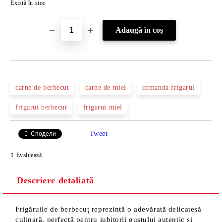
Există în stoc
carne de berbecut
carne de miel
comanda frigarui
frigarui berbecut
frigarui miel
Tweet
Сподели
Evaluează
Descriere detaliată
Frigăruile de berbecuț reprezintă o adevărată delicatesă
culinară, perfectă pentru iubitorii gustului autentic și