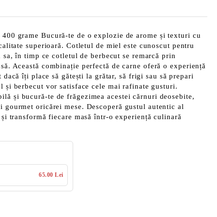
a 400 grame Bucură-te de o explozie de arome și texturi cu
calitate superioară. Cotletul de miel este cunoscut pentru
a sa, în timp ce cotletul de berbecut se remarcă prin
nsă. Această combinație perfectă de carne oferă o experiență
 dacă îți place să gătești la grătar, să frigi sau să prepari
 și berbecut vor satisface cele mai rafinate gusturi.
lă și bucură-te de frăgezimea acestei cărnuri deosebite,
i gourmet oricărei mese. Descoperă gustul autentic al
 și transformă fiecare masă într-o experiență culinară
65.00 Lei