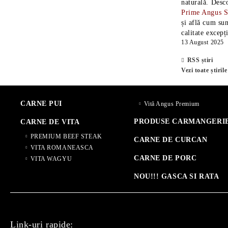
naturală. Desc
Prime Angus 
și află cum sun
calitate excepț
13 August 2025
RSS știri
Vezi toate știrile
CARNE PUI
Vită Angus Premium
PRODUSE CARMANGERI
CARNE DE VITA
PREMIUM BEEF STEAK
CARNE DE CURCAN
VITA ROMANEASCA
CARNE DE PORC
VITA WAGYU
NOU!!! GASCA SI RATA
Link-uri rapide: