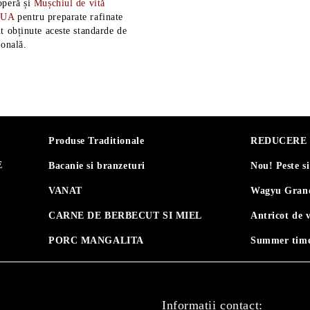
operă și
Mușchiul de vită
SUA
pentru preparate rafinate
t obținute aceste standarde de
ională.
Produse Traditionale
REDUCERE 30
E
Bacanie si branzeturi
Nou! Peste s
VANAT
Wagyu Grand
CARNE DE BERBECUT SI MIEL
Antricot de 
PORC MANGALITA
Summer time
Informatii contact: