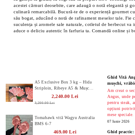
acestei cărnuri deosebite, care adaugă o notă elegantă și go
culinară remarcabilă. Bucură-te de o experiență gourmet cu c
său bogat, aducând o notă de rafinament meselor tale. Fie că 
suculența și aromele sale naturale, cotletul de berbecut va 
aduce o deliciu autentic în farfuria ta. Comandă online și bu
Produse Noi
Știri
Ghid Vită Ang
A5 Exclusive Box 3 kg – Hida
mușchi, vrăbi
Striploin, Ribeye A5 & Mușchi
Am creat o sec
A5
2,240.00 Lei
Angus, unde po
pentru steak, a
3,200.00 Lei
opțiuni potrivi
mese speciale.
Tomahawk vită Wagyu Australia
07 Iunie 2026
BMS 6-7
469.00 Lei
Ghid practic: