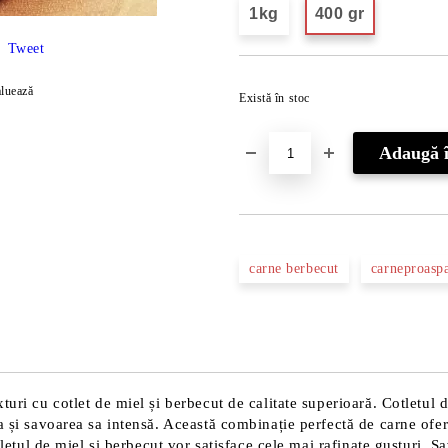
1kg
400 gr
Tweet
luează
Există în stoc
carne berbecut
carneproaspa
uri cu cotlet de miel și berbecut de calitate superioară. Cotletul 
a și savoarea sa intensă. Această combinație perfectă de carne oferă
cotletul de miel și berbecut vor satisface cele mai rafinate gusturi