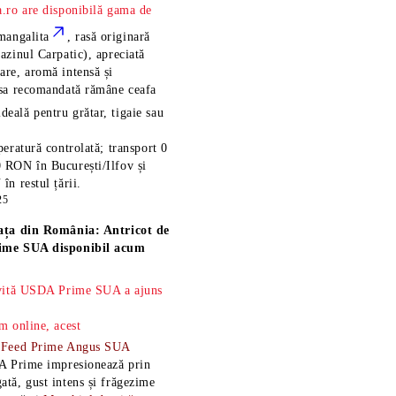
.ro are disponibilă gama de
mangalita
, rasă
originară
azinul Carpatic), apreciată
re, aromă intensă și
esa recomandată rămâne
ceafa
ideală pentru grătar, tigaie sau
eratură controlată; transport 0
 RON în București/Ilfov și
n restul țării.
25
ața din România: Antricot de
ime SUA disponibil acum
 vită USDA Prime SUA a ajuns
m online, acest
-Feed Prime Angus SUA
A Prime impresionează prin
tă, gust intens și frăgezime