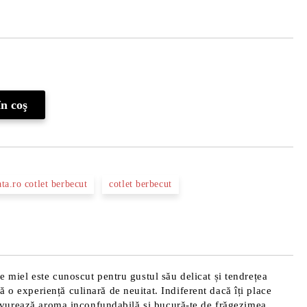
Îmi doresc
ta.ro cotlet berbecut
cotlet berbecut
de miel este cunoscut pentru gustul său delicat și tendrețea
 o experiență culinară de neuitat. Indiferent dacă îți place
. Savurează aroma inconfundabilă și bucură-te de frăgezimea