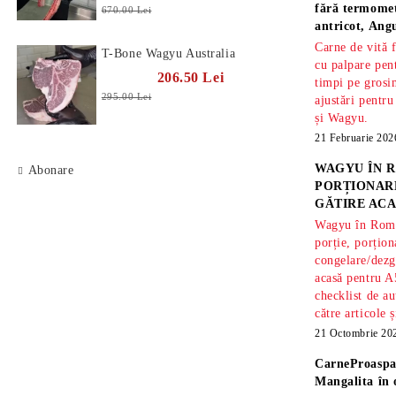
fără termomet
670.00 Lei
antricot, An
Carne de vită 
T-Bone Wagyu Australia
cu palpare pe
206.50 Lei
timpi pe gros
295.00 Lei
ajustări pentru
și Wagyu.
21 Februarie 202
WAGYU ÎN R
Abonare
PORȚIONARE
GĂTIRE ACA
Wagyu în Român
porție, porțion
congelare/dezg
acasă pentru A
checklist de au
către articole 
21 Octombrie 20
CarneProaspa
Mangalita
în 