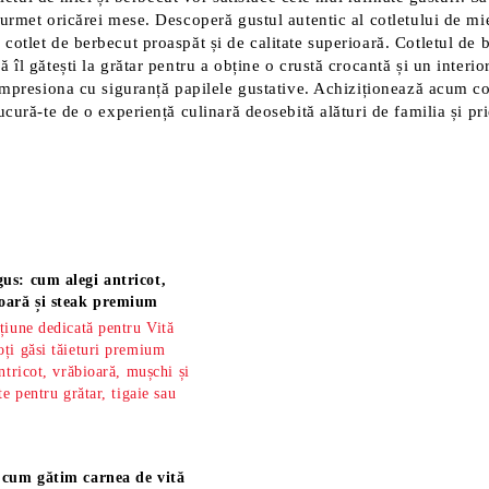
urmet oricărei mese. Descoperă gustul autentic al cotletului de mie
otlet de berbecut proaspăt și de calitate superioară. Cotletul de b
îl gătești la grătar pentru a obține o crustă crocantă și un interior
impresiona cu siguranță papilele gustative. Achiziționează acum cot
cură-te de o experiență culinară deosebită alături de familia și prie
us: cum alegi antricot,
oară și steak premium
țiune dedicată pentru Vită
ți găsi tăieturi premium
ntricot, vrăbioară, mușchi și
te pentru grătar, tigaie sau
 cum gătim carnea de vită