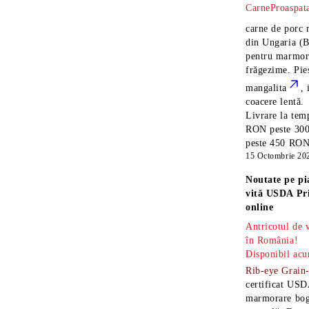
CarneProaspata
carne de porc 
din Ungaria
(B
pentru marmora
frăgezime. Pi
mangalita
, 
coacere lentă.
Livrare la temp
RON peste 300
peste 450 RON î
15 Octombrie 20
Noutate pe pi
vită USDA Pr
online
Antricotul de
în România!
Disponibil acu
Rib-eye Grain
certificat USD
marmorare boga