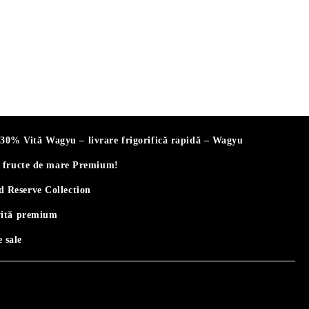
% Vită Wagyu – livrare frigorifică rapidă – Wagyu
i fructe de mare Premium!
 Reserve Collection
vită premium
 sale