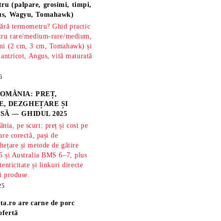
ru (palpare, grosimi, timpi,
gus, Wagyu, Tomahawk)
fără termometru? Ghid practic
ntru rare/medium-rare/medium,
imi (2 cm, 3 cm, Tomahawk) și
 antricot, Angus, vită maturată
6
OMÂNIA: PREȚ,
, DEZGHEȚARE ȘI
SĂ — GHIDUL 2025
ia, pe scurt: preț și cost pe
are corectă, pași de
hețare și metode de gătire
5 și Australia BMS 6–7, plus
tenticitate și linkuri directe
și produse.
25
ta.ro are
carne de porc
ofertă