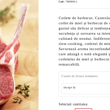
Cod:
7800006-1
Cotlete de berbecut. Caserol
cotlet de miel și berbecut de 
gustul său delicat și tendrețe
suculența și savoarea sa inte
culinară de neuitat. Indiferent
slow-cooking, cotletul de miel
Savurează aroma inconfundabi
care adaugă o notă elegantă ș
cotletului de miel și berbecut
remarcabilă.
Costuri de livrare estimative
începe la
Selectati cantitatea: