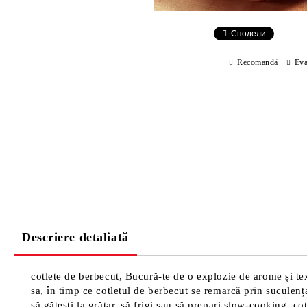
Сподели
Recomandă
Eva
Descriere detaliată
cotlete de berbecut, Bucură-te de o explozie de arome și text
sa, în timp ce cotletul de berbecut se remarcă prin suculenț
să gătești la grătar, să frigi sau să prepari slow-cooking, 