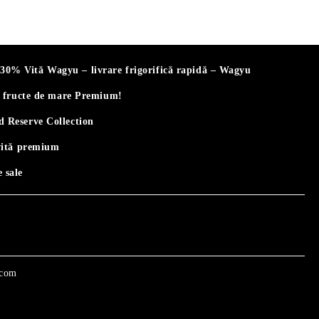
% Vită Wagyu – livrare frigorifică rapidă – Wagyu
i fructe de mare Premium!
 Reserve Collection
vită premium
 sale
.com