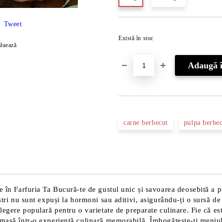
Tweet
Există în stoc
luează
carne berbecut
pulpa berbe
e în Farfuria Ta Bucură-te de gustul unic și savoarea deosebită a p
ștri nu sunt expuși la hormoni sau aditivi, asigurându-ți o sursă de
legere populară pentru o varietate de preparate culinare. Fie că este
 masă într-o experiență culinară memorabilă. Îmbogățește-ți meniul