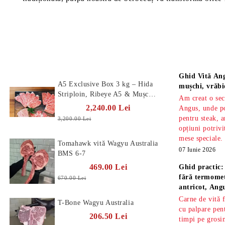
Produse Noi
Știri
Ghid Vită Ang
A5 Exclusive Box 3 kg – Hida
mușchi, vrăbi
Striploin, Ribeye A5 & Mușchi
Am creat o sec
A5
2,240.00 Lei
Angus, unde po
pentru steak, a
3,200.00 Lei
opțiuni potrivi
mese speciale.
Tomahawk vită Wagyu Australia
07 Iunie 2026
BMS 6-7
469.00 Lei
Ghid practic:
fără termomet
670.00 Lei
antricot, An
Carne de vită 
T-Bone Wagyu Australia
cu palpare pe
206.50 Lei
timpi pe gros