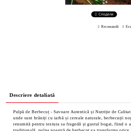
Сподели
Recomandă
Eva
Descriere detaliată
Pulpă de Berbecuț - Savoare Autentică și Nutriție de Calitat
unde sunt hrăniți cu iarbă și cereale naturale, berbecuții no
renumită pentru textura sa fragedă și gustul bogat, fiind o a
tradițională, pulpa noastră de berbecuț va transforma orice