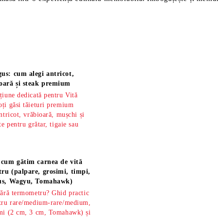
us: cum alegi antricot,
oară și steak premium
țiune dedicată pentru Vită
ți găsi tăieturi premium
ntricot, vrăbioară, mușchi și
te pentru grătar, tigaie sau
 cum gătim carnea de vită
ru (palpare, grosimi, timpi,
gus, Wagyu, Tomahawk)
fără termometru? Ghid practic
ntru rare/medium-rare/medium,
imi (2 cm, 3 cm, Tomahawk) și