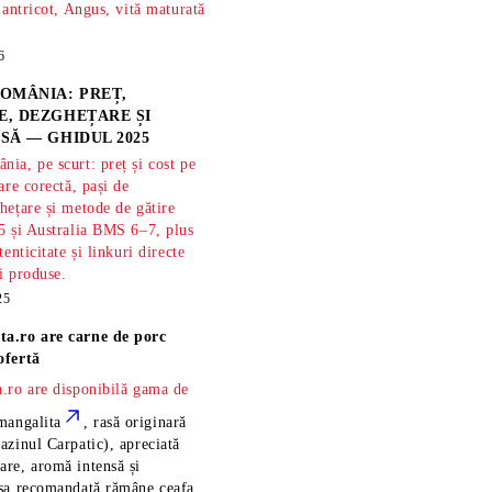
 antricot, Angus, vită maturată
6
OMÂNIA: PREȚ,
, DEZGHEȚARE ȘI
SĂ — GHIDUL 2025
ia, pe scurt: preț și cost pe
are corectă, pași de
hețare și metode de gătire
5 și Australia BMS 6–7, plus
tenticitate și linkuri directe
și produse.
25
ta.ro are
carne de porc
ofertă
.ro are disponibilă gama de
mangalita
, rasă
originară
azinul Carpatic), apreciată
re, aromă intensă și
esa recomandată rămâne
ceafa