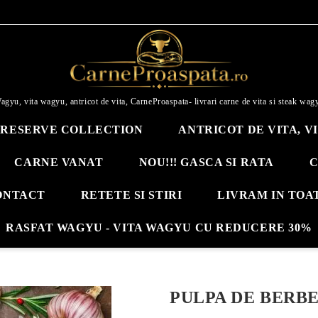
agyu, vita wagyu, antricot de vita, CarneProaspata- livrari carne de vita si steak wag
RESERVE COLLECTION
ANTRICOT DE VITA, V
CARNE VANAT
NOU!!! GASCA SI RATA
C
ONTACT
RETETE SI STIRI
LIVRAM IN TOA
RASFAT WAGYU - VITA WAGYU CU REDUCERE 30%
PULPA DE BERB