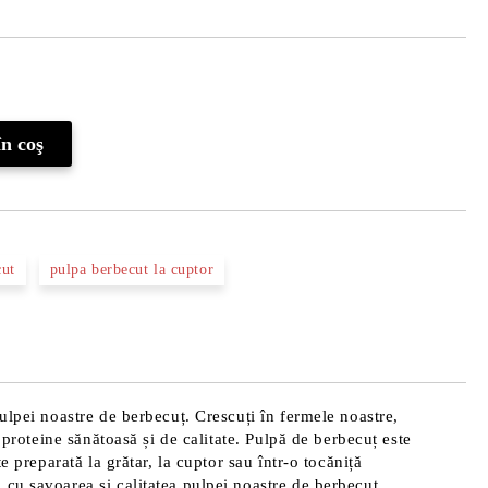
Îmi doresc
cut
pulpa berbecut la cuptor
ulpei noastre de berbecuț. Crescuți în fermele noastre,
 proteine sănătoasă și de calitate. Pulpă de berbecuț este
 preparată la grătar, la cuptor sau într-o tocăniță
 cu savoarea și calitatea pulpei noastre de berbecuț.