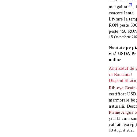
mangalita
, 
coacere lentă.
Livrare la temp
RON peste 300
peste 450 RON î
15 Octombrie 20
Noutate pe pi
vită USDA Pr
online
Antricotul de
în România!
Disponibil acu
Rib-eye Grain
certificat USD
marmorare boga
naturală. Desc
Prime Angus 
și află cum sun
calitate excepț
13 August 2025