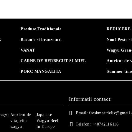
Produse Traditionale
REDUCERE 30
E
Bacanie si branzeturi
Nou! Peste s
VANAT
Wagyu Grand
CARNE DE BERBECUT SI MIEL
Antricot de 
PORC MANGALITA
Summer time
Informatii contact:
Email:
freshmeatdeliv@gmail
wagyu
Antricot de
Japanese
vita, vita
Wagyu Beef
Telefon:
+40742116116
wagyu
in Europe