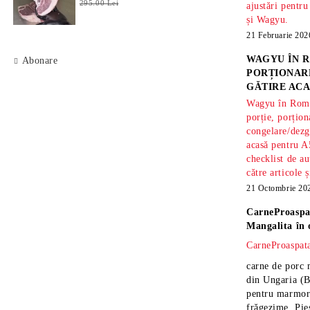
295.00 Lei
ajustări pentru
și Wagyu.
21 Februarie 202
WAGYU ÎN R
Abonare
PORȚIONARE
GĂTIRE ACA
Wagyu în Român
porție, porțion
congelare/dezg
acasă pentru A
checklist de au
către articole 
21 Octombrie 20
CarneProaspa
Mangalita
în 
CarneProaspata
carne de porc 
din Ungaria
(B
pentru marmora
frăgezime. Pi