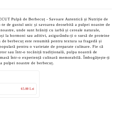
Pulpă de Berbecuț - Savoare Autentică și Nutriție de
ă-te de gustul unic și savoarea deosebită a pulpei noastre de
noastre, unde sunt hrăniți cu iarbă și cereale naturale,
uși la hormoni sau aditivi, asigurându-ți o sursă de proteine
ă de berbecuț este renumită pentru textura sa fragedă și
populară pentru o varietate de preparate culinare. Fie că
uptor sau într-o tocăniță tradițională, pulpa noastră de
 masă într-o experiență culinară memorabilă. Îmbogățește-ți
ea pulpei noastre de berbecuț.
65.00 Lei