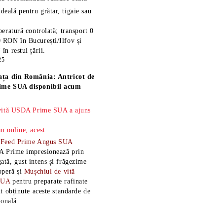
ideală pentru grătar, tigaie sau
eratură controlată; transport 0
 RON în București/Ilfov și
n restul țării.
25
ața din România: Antricot de
ime SUA disponibil acum
 vită USDA Prime SUA a ajuns
m online, acest
-Feed Prime Angus SUA
A Prime impresionează prin
tă, gust intens și frăgezime
operă și
Mușchiul de vită
SUA
pentru preparate rafinate
t obținute aceste standarde de
ională.