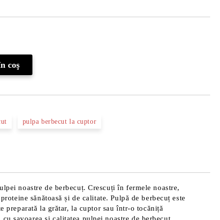
Îmi doresc
cut
pulpa berbecut la cuptor
ulpei noastre de berbecuț. Crescuți în fermele noastre,
 proteine sănătoasă și de calitate. Pulpă de berbecuț este
 preparată la grătar, la cuptor sau într-o tocăniță
 cu savoarea și calitatea pulpei noastre de berbecuț.