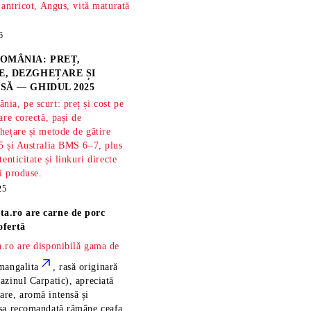
 antricot, Angus, vită maturată
6
OMÂNIA: PREȚ,
, DEZGHEȚARE ȘI
SĂ — GHIDUL 2025
ia, pe scurt: preț și cost pe
are corectă, pași de
hețare și metode de gătire
5 și Australia BMS 6–7, plus
tenticitate și linkuri directe
și produse.
25
ta.ro are
carne de porc
ofertă
.ro are disponibilă gama de
mangalita
, rasă
originară
azinul Carpatic), apreciată
re, aromă intensă și
esa recomandată rămâne
ceafa