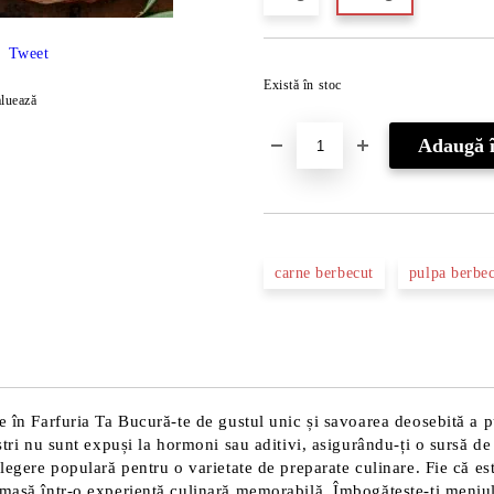
Tweet
Există în stoc
luează
carne berbecut
pulpa berbe
e în Farfuria Ta Bucură-te de gustul unic și savoarea deosebită a p
ștri nu sunt expuși la hormoni sau aditivi, asigurându-ți o sursă de
legere populară pentru o varietate de preparate culinare. Fie că este
 masă într-o experiență culinară memorabilă. Îmbogățește-ți meniul