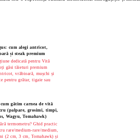
us: cum alegi antricot,
oară și steak premium
țiune dedicată pentru Vită
ți găsi tăieturi premium
ntricot, vrăbioară, mușchi și
te pentru grătar, tigaie sau
 cum gătim carnea de vită
ru (palpare, grosimi, timpi,
gus, Wagyu, Tomahawk)
fără termometru? Ghid practic
ntru rare/medium-rare/medium,
imi (2 cm, 3 cm, Tomahawk) și