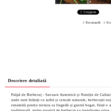
Сподели
Recomandă
Eva
Descriere detaliată
Pulpă de Berbecuț - Savoare Autentică și Nutriție de Calitat
unde sunt hrăniți cu iarbă și cereale naturale, berbecuții no
renumită pentru textura sa fragedă și gustul bogat, fiind o a
tradițională, pulpa noastră de berbecuț va transforma orice