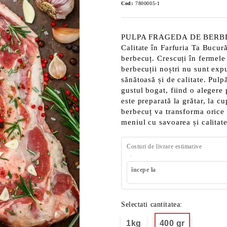
Cod:
7800005-1
PULPA FRAGEDA DE BERBECUT 
Calitate în Farfuria Ta Bucur
berbecuț. Crescuți în fermele 
berbecuții noștri nu sunt exp
sănătoasă și de calitate. Pulp
gustul bogat, fiind o alegere 
este preparată la grătar, la c
berbecuț va transforma orice
meniul cu savoarea și calitat
Costuri de livrare estimative
începe la
Selectati cantitatea:
1kg
400 gr