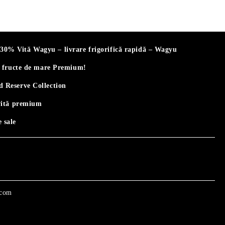
% Vită Wagyu – livrare frigorifică rapidă – Wagyu
i fructe de mare Premium!
 Reserve Collection
vită premium
 sale
.com