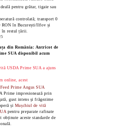
ideală pentru grătar, tigaie sau
eratură controlată; transport 0
 RON în București/Ilfov și
n restul țării.
25
ața din România: Antricot de
ime SUA disponibil acum
 vită USDA Prime SUA a ajuns
m online, acest
-Feed Prime Angus SUA
A Prime impresionează prin
tă, gust intens și frăgezime
operă și
Mușchiul de vită
SUA
pentru preparate rafinate
t obținute aceste standarde de
ională.