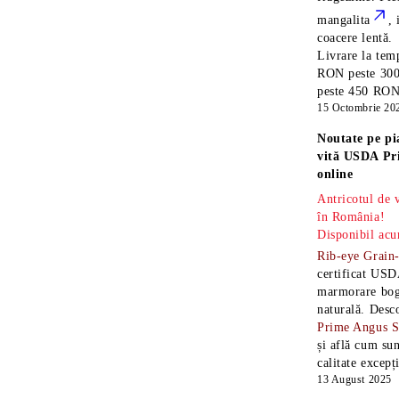
mangalita
, 
coacere lentă.
Livrare la temp
RON peste 300
peste 450 RON î
15 Octombrie 20
Noutate pe pi
vită USDA Pr
online
Antricotul de
în România!
Disponibil acu
Rib-eye Grain
certificat USD
marmorare boga
naturală. Desc
Prime Angus 
și află cum sun
calitate excepț
13 August 2025