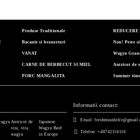
Produse Traditionale
REDUCERE 30
E
Bacanie si branzeturi
Nou! Peste s
VANAT
Wagyu Grand
CARNE DE BERBECUT SI MIEL
Antricot de 
PORC MANGALITA
Summer time
Informatii contact:
Email:
freshmeatdeliv@gmail
wagyu
Antricot de
Japanese
vita, vita
Wagyu Beef
Telefon:
+40742116116
wagyu
in Europe