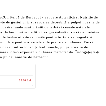
Pulpă de Berbecuț - Savoare Autentică și Nutriție de
ă-te de gustul unic și savoarea deosebită a pulpei noastre de
noastre, unde sunt hrăniți cu iarbă și cereale naturale,
uși la hormoni sau aditivi, asigurându-ți o sursă de proteine
ă de berbecuț este renumită pentru textura sa fragedă și
populară pentru o varietate de preparate culinare. Fie că
uptor sau într-o tocăniță tradițională, pulpa noastră de
 masă într-o experiență culinară memorabilă. Îmbogățește-ți
ea pulpei noastre de berbecuț.
65.00 Lei