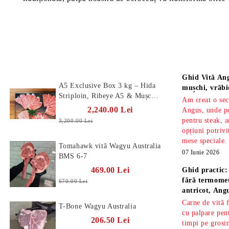
Produse Noi
Știri
Ghid Vită Ang
A5 Exclusive Box 3 kg – Hida
mușchi, vrăbi
Striploin, Ribeye A5 & Mușchi
Am creat o sec
A5
2,240.00 Lei
Angus, unde po
pentru steak, a
3,200.00 Lei
opțiuni potrivi
mese speciale.
Tomahawk vită Wagyu Australia
07 Iunie 2026
BMS 6-7
469.00 Lei
Ghid practic:
fără termomet
670.00 Lei
antricot, An
Carne de vită 
T-Bone Wagyu Australia
cu palpare pe
206.50 Lei
timpi pe gros