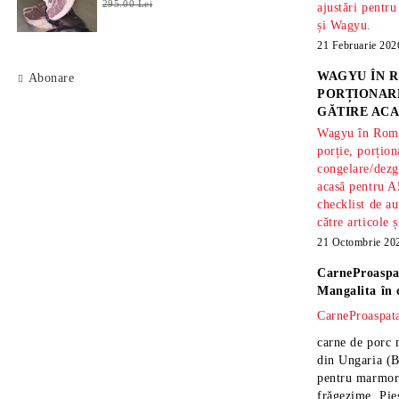
295.00 Lei
ajustări pentru
și Wagyu.
21 Februarie 202
WAGYU ÎN R
Abonare
PORȚIONARE
GĂTIRE ACA
Wagyu în Român
porție, porțion
congelare/dezg
acasă pentru A
checklist de au
către articole 
21 Octombrie 20
CarneProaspa
Mangalita
în 
CarneProaspata
carne de porc 
din Ungaria
(B
pentru marmora
frăgezime. Pi