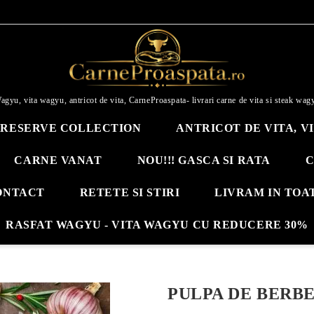
agyu, vita wagyu, antricot de vita, CarneProaspata- livrari carne de vita si steak wag
RESERVE COLLECTION
ANTRICOT DE VITA, V
CARNE VANAT
NOU!!! GASCA SI RATA
C
ONTACT
RETETE SI STIRI
LIVRAM IN TOA
RASFAT WAGYU - VITA WAGYU CU REDUCERE 30%
PULPA DE BERB