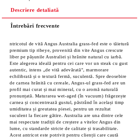
Descriere detaliată
Întrebări frecvente
ntricotul de vită Angus Australia grass-fed este o tăietură
premium tip ribeye, provenită din vite Angus crescute
liber pe pășunile Australiei și hrănite natural cu iarbă.
Este alegerea ideală pentru cei care vor un steak cu gust
autentic, intens „de vită adevărată", marmorare
echilibrată și o textură fermă, suculentă. Spre deosebire
de carnea hrănită cu cereale, Angus-ul grass-fed are un
profil mai curat și mai mineral, cu o aromă naturală
pronunțată. Maturarea wet-aged (în vacuum) frăgezește
carnea și concentrează gustul, păstrând în același timp
umiditatea și greutatea piesei, pentru un rezultat
suculent la fiecare gătire. Australia are una dintre cele
mai respectate tradiții de creștere a vitelor Angus din
lume, cu standarde stricte de calitate și trasabilitate.
Acest antricot este potrivit pentru clienții care caută