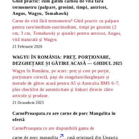
Ghid practic: cum gătim carnea de vită fără
termometru (palpare, grosimi, timpi, antricot,
Angus, Wagyu, Tomahawk)
Carne de vită fără termometru? Ghid practic cu palpare
pentru rare/medium-rare/medium, timpi pe grosimi (2
cm, 3 cm, Tomahawk) și ajustări pentru antricot, Angus,
vită maturată și Wagyu.
21 Februarie 2026
WAGYU ÎN ROMÂNIA: PREȚ, PORȚIONARE,
DEZGHEȚARE ȘI GĂTIRE ACASĂ — GHIDUL 2025
Wagyu în România, pe scurt: preț și cost pe porție,
porționare corectă, pași de congelare/dezghețare și
metode de gătire acasă pentru A5 și Australia BMS 6–7,
plus checklist de autenticitate și linkuri directe către
articole și produse.
21 Octombrie 2025
CarneProaspata.ro are
carne de porc Mangalita
în
ofertă
CarneProaspata.ro are disponibilă gama de
carne de porc mangalita
, rasă
originară din Ungaria