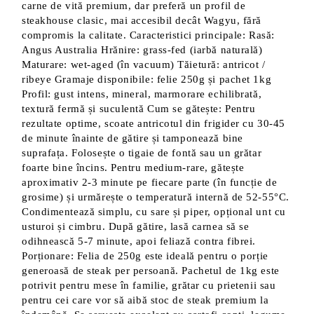
carne de vită premium, dar preferă un profil de
steakhouse clasic, mai accesibil decât Wagyu, fără
compromis la calitate. Caracteristici principale: Rasă:
Angus Australia Hrănire: grass-fed (iarbă naturală)
Maturare: wet-aged (în vacuum) Tăietură: antricot /
ribeye Gramaje disponibile: felie 250g și pachet 1kg
Profil: gust intens, mineral, marmorare echilibrată,
textură fermă și suculentă Cum se gătește: Pentru
rezultate optime, scoate antricotul din frigider cu 30-45
de minute înainte de gătire și tamponează bine
suprafața. Folosește o tigaie de fontă sau un grătar
foarte bine încins. Pentru medium-rare, gătește
aproximativ 2-3 minute pe fiecare parte (în funcție de
grosime) și urmărește o temperatură internă de 52-55°C.
Condimentează simplu, cu sare și piper, opțional unt cu
usturoi și cimbru. După gătire, lasă carnea să se
odihnească 5-7 minute, apoi feliază contra fibrei.
Porționare: Felia de 250g este ideală pentru o porție
generoasă de steak per persoană. Pachetul de 1kg este
potrivit pentru mese în familie, grătar cu prietenii sau
pentru cei care vor să aibă stoc de steak premium la