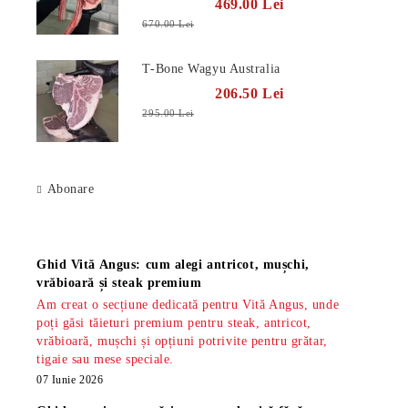
469.00 Lei
670.00 Lei
T-Bone Wagyu Australia
206.50 Lei
295.00 Lei
Abonare
Știri
Ghid Vită Angus: cum alegi antricot, mușchi,
vrăbioară și steak premium
Am creat o secțiune dedicată pentru Vită Angus, unde
poți găsi tăieturi premium pentru steak, antricot,
vrăbioară, mușchi și opțiuni potrivite pentru grătar,
tigaie sau mese speciale.
07 Iunie 2026