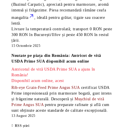
(Bazinul Carpatic), apreciată pentru marmorare, aromă
intensă și frăgezime. Piesa recomandată rămâne
ceafa
mangalita
, ideală pentru grătar, tigaie sau coacere
lentă.
Livrare la temperatură controlată; transport 0 RON peste
300 RON în București/Ilfov și peste 450 RON în restul
țării.
15 Octombrie 2025
Noutate pe piața din România: Antricot de vită
USDA Prime SUA disponibil acum online
Antricotul de vită USDA Prime SUA a ajuns în
România!
Disponibil acum online, acest
Rib-eye Grain-Feed Prime Angus SUA
certificat USDA
Prime impresionează prin marmorare bogată, gust intens
și frăgezime naturală. Descoperă și
Mușchiul de vită
Prime Angus SUA
pentru preparate rafinate și află cum
sunt obținute aceste standarde de calitate excepțională.
13 August 2025
RSS știri