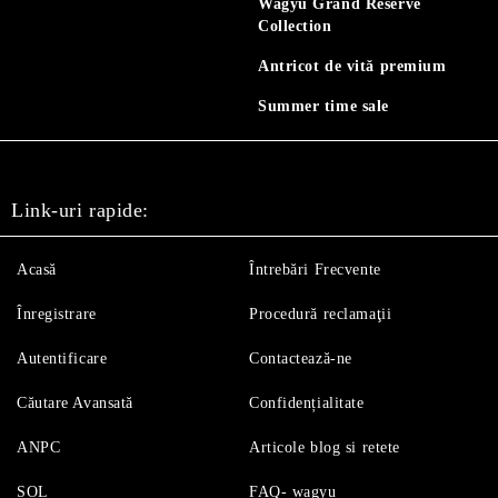
Wagyu Grand Reserve
Collection
Antricot de vită premium
Summer time sale
Link-uri rapide:
Acasă
Întrebări Frecvente
Înregistrare
Procedură reclamaţii
Autentificare
Contactează-ne
Căutare Avansată
Confidențialitate
ANPC
Articole blog si retete
SOL
FAQ- wagyu