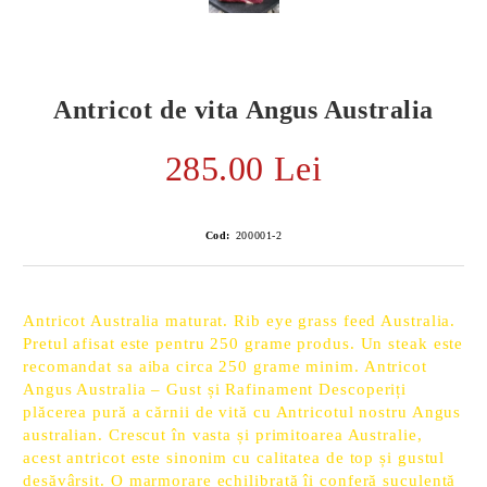
Antricot de vita Angus Australia
285.00 Lei
Cod:
200001-2
Antricot Australia maturat. Rib eye grass feed Australia.
Pretul afisat este pentru 250 grame produs. Un steak este
E TRANSPORT
recomandat sa aiba circa 250 grame minim. Antricot
Angus Australia – Gust și Rafinament Descoperiți
DUCERE 30%
plăcerea pură a cărnii de vită cu Antricotul nostru Angus
australian. Crescut în vasta și primitoarea Australie,
acest antricot este sinonim cu calitatea de top și gustul
desăvârșit. O marmorare echilibrată îi conferă suculență