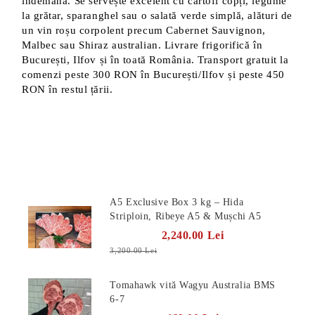
îndemână. Se servește excelent cu cartofi copți, legume
la grătar, sparanghel sau o salată verde simplă, alături de
un vin roșu corpolent precum Cabernet Sauvignon,
Malbec sau Shiraz australian. Livrare frigorifică în
București, Ilfov și în toată România. Transport gratuit la
comenzi peste 300 RON în București/Ilfov și peste 450
RON în restul țării.
Produse Noi
A5 Exclusive Box 3 kg – Hida
Striploin, Ribeye A5 & Mușchi A5
2,240.00 Lei
3,200.00 Lei
Tomahawk vită Wagyu Australia BMS
6-7