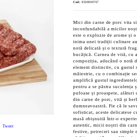
Cod:
8500000767
Mici din carne de porc vita s
inconfundabilă a micilor noșt
este o explozie de arome și o 
inima unei tradiții culinare 
notă delicată și o textură fra
bucățică. Carnea de vită, cu 
compoziția, aducând o notă de
element distinctiv, cu gustul 
măiestrie, cu o combinație se
amplifică gustul ingredientel
pentru a se păstra suculența ș
pufoase și proaspete, alături 
din carne de porc, vită și be
dumneavoastră. Fie că le savur
sofisticat, aceste delicatese 
masă obișnuită într-o experie
autentic, micii noștri din car
Tweet
festive, petreceri sau simple 