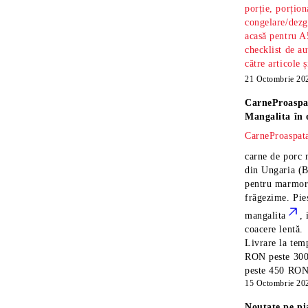
porție, porțion
congelare/dezg
acasă pentru A
checklist de au
către articole 
21 Octombrie 20
CarneProaspa
Mangalita
în 
CarneProaspata
carne de porc 
din Ungaria
(B
pentru marmora
frăgezime. Pi
mangalita
, 
coacere lentă.
Livrare la temp
RON peste 300
peste 450 RON î
15 Octombrie 20
Noutate pe pi