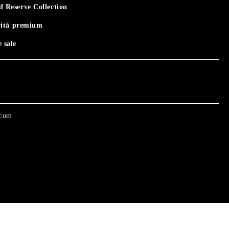
 Reserve Collection
vită premium
 sale
.com