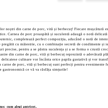
lor noștri din carne de porc, vită și berbecuț! Fiecare mușcătură es
entice. Carnea de porc proaspătă și suculentă adaugă o notă delicat
 puternic, completează perfect compoziția, aducând o notă de inten
te pregătit cu măiestrie, cu o combinație secretă de condimente și i
ri precise, pentru a se păstra suculența și a se forma o crustă croc
 noastre din carne de porc, vită și berbecuț reprezintă o adevărată p
te delicatese culinare vor încânta orice papila gustativă și vor tra
in carne de porc, vită și berbecuț sunt perfecți pentru evenimente f
orie gastronomică ce vă va răsfăța simțurile!
us: cum alegi antricot,