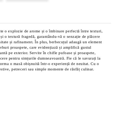
te o explozie de arome și o îmbinare perfectă între texturi,
ă și o textură fragedă, garantându-vă o senzație de plăcere
sitate și rafinament. În plus, berbecuțul adaugă un element
erburi proaspete, care evidențiază și amplifică gustul
antă pe exterior. Servite în chifle pufoase și proaspete,
lăcere pentru simțurile dumneavoastră. Fie că le savurați la
nsforma o masă obișnuită într-o experiență de neuitat. Cu o
estive, petreceri sau simple momente de răsfăț culinar.