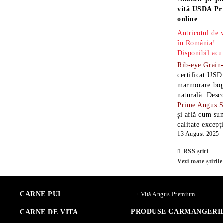
vită USDA Pr
online
Antricotul de
în România!
Disponibil acu
Rib-eye Grain
certificat USD
marmorare boga
naturală. Desc
Prime Angus 
și află cum sun
calitate excepț
13 August 2025
RSS știri
Vezi toate știrile
CARNE PUI
Vită Angus Premium
PRODUSE CARMANGERI
CARNE DE VITA