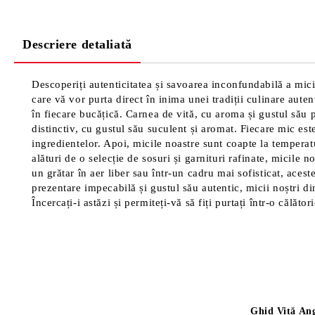
Descriere detaliată
Descoperiți autenticitatea și savoarea inconfundabilă a mici
care vă vor purta direct în inima unei tradiții culinare aut
în fiecare bucățică. Carnea de vită, cu aroma și gustul său
distinctiv, cu gustul său suculent și aromat. Fiecare mic es
ingredientelor. Apoi, micile noastre sunt coapte la temperatu
alături de o selecție de sosuri și garnituri rafinate, micile
un grătar în aer liber sau într-un cadru mai sofisticat, aces
prezentare impecabilă și gustul său autentic, micii noștri d
Încercați-i astăzi și permiteți-vă să fiți purtați într-o călăt
Produse Noi
Știri
Ghid Vită Ang