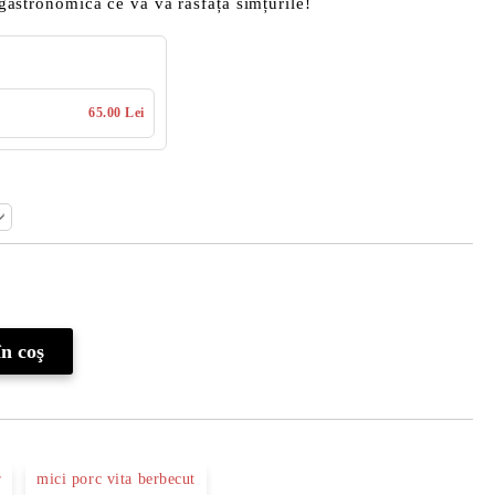
e gastronomică ce vă va răsfăța simțurile!
65.00 Lei
Îmi doresc
r
mici porc vita berbecut