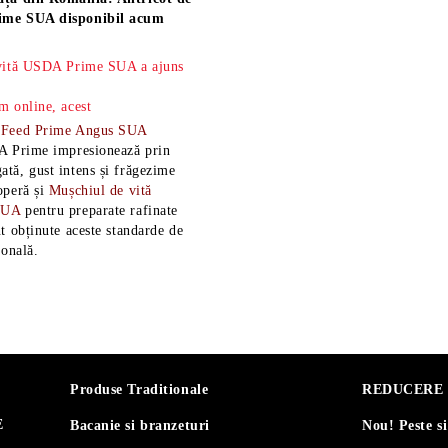
ime SUA disponibil acum
 vită USDA Prime SUA a ajuns
m online, acest
-Feed Prime Angus SUA
A Prime impresionează prin
tă, gust intens și frăgezime
operă și
Mușchiul de vită
SUA
pentru preparate rafinate
t obținute aceste standarde de
ională.
Produse Traditionale
REDUCERE 30
E
Bacanie si branzeturi
Nou! Peste s