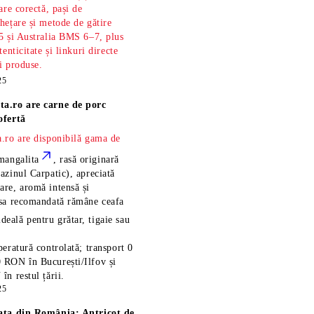
are corectă, pași de
hețare și metode de gătire
5 și Australia BMS 6–7, plus
tenticitate și linkuri directe
și produse.
25
ta.ro are
carne de porc
ofertă
.ro are disponibilă gama de
mangalita
, rasă
originară
azinul Carpatic), apreciată
re, aromă intensă și
esa recomandată rămâne
ceafa
ideală pentru grătar, tigaie sau
eratură controlată; transport 0
 RON în București/Ilfov și
n restul țării.
25
ața din România: Antricot de