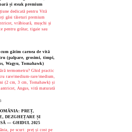
oară și steak premium
țiune dedicată pentru Vită
ți găsi tăieturi premium
ntricot, vrăbioară, mușchi și
te pentru grătar, tigaie sau
 cum gătim carnea de vită
ru (palpare, grosimi, timpi,
gus, Wagyu, Tomahawk)
fără termometru? Ghid practic
ntru rare/medium-rare/medium,
imi (2 cm, 3 cm, Tomahawk) și
 antricot, Angus, vită maturată
6
OMÂNIA: PREȚ,
, DEZGHEȚARE ȘI
SĂ — GHIDUL 2025
ia, pe scurt: preț și cost pe