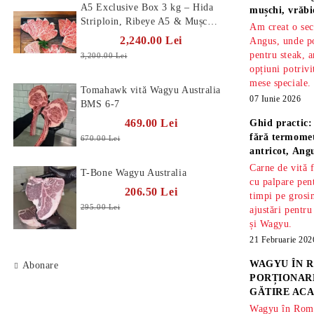
A5 Exclusive Box 3 kg – Hida
mușchi, vrăbi
Striploin, Ribeye A5 & Mușchi
Am creat o sec
A5
2,240.00 Lei
Angus, unde po
pentru steak, a
3,200.00 Lei
opțiuni potrivi
mese speciale.
Tomahawk vită Wagyu Australia
07 Iunie 2026
BMS 6-7
469.00 Lei
Ghid practic:
fără termomet
670.00 Lei
antricot, An
Carne de vită 
T-Bone Wagyu Australia
cu palpare pe
206.50 Lei
timpi pe gros
295.00 Lei
ajustări pentru
și Wagyu.
21 Februarie 202
WAGYU ÎN R
Abonare
PORȚIONARE
GĂTIRE ACA
Wagyu în Român