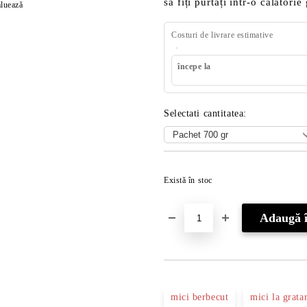
să fiți purtați într-o călători
luează
Costuri de livrare estimative
începe la
Selectati cantitatea:
Există în stoc
mici berbecut
mici la grata