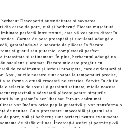
i berbecut Descoperiți autenticitatea și savoarea
ri din carne de porc, vită și berbecuț! Fiecare mușcătură
îmbinare perfectă între texturi, care vă vor purta direct în
autentice. Carnea de porc proaspătă și suculentă adaugă o
gedă, garantându-vă o senzație de plăcere în fiecare
aroma și gustul său puternic, completează perfect
 intensitate și rafinament. În plus, berbecuțul adaugă un
său suculent și aromat. Fiecare mic este pregătit cu
cretă de condimente și ierburi proaspete, care evidențiază și
or. Apoi, micile noastre sunt coapte la temperaturi precise,
i a se forma o crustă crocantă pe exterior. Servite în chifle
de o selecție de sosuri și garnituri rafinate, micile noastre
rbecuț reprezintă o adevărată plăcere pentru simțurile
ați la un grătar în aer liber sau într-un cadru mai
culinare vor încânta orice papila gustativă și vor transforma o
nță de neuitat. Cu o prezentare impecabilă și gustul său
ne de porc, vită și berbecuț sunt perfecți pentru evenimente
momente de răsfăț culinar. Încercați-i astăzi și permiteți-vă