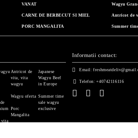
VANAT
Wagyu Grand
CARNE DE BERBECUT SI MIEL
Antricot de 
PORC MANGALITA
Summer time
Informatii contact:
Email:
freshmeatdeliv@gmail
wagyu
Antricot de
Japanese
vita, vita
Wagyu Beef
Telefon:
+40742116116
wagyu
in Europe
Wagyu oferta
Summer time
 de
sale wagyu
mium
Porc
exclusive
Mangalita
 vita
Ghid Vita
Angus