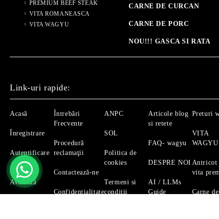
PREMIUM BEEF STEAK
CARNE DE CURCAN
VITA ROMANEASCA
CARNE DE PORC
VITA WAGYU
NOU!!! GASCA SI RATA
Link-uri rapide:
Acasă
Întrebări
ANPC
Articole blog
Preturi 
Frecvente
si retete
Înregistrare
SOL
VITA
Procedură
FAQ- wagyu
WAGYU
Autentificare
reclamaţii
Politica de
cookies
DESPRE NOI
Antricot
Căutare
Contactează-ne
vita pre
Avansată
Termeni si
AI / LLMs
Confidențialitate
conditii
Guide
Carne de