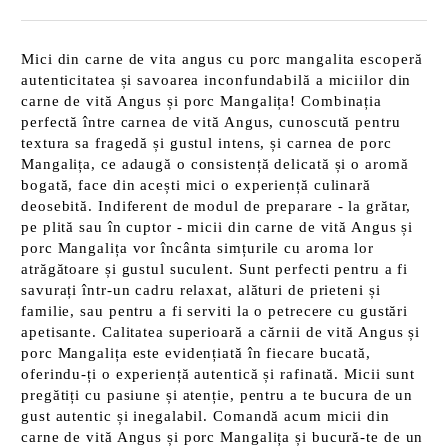
Mici din carne de vita angus cu porc mangalita escoperă
autenticitatea și savoarea inconfundabilă a miciilor din
carne de vită Angus și porc Mangalița! Combinația
perfectă între carnea de vită Angus, cunoscută pentru
textura sa fragedă și gustul intens, și carnea de porc
Mangalița, ce adaugă o consistență delicată și o aromă
bogată, face din acești mici o experiență culinară
deosebită. Indiferent de modul de preparare - la grătar,
pe plită sau în cuptor - micii din carne de vită Angus și
porc Mangalița vor încânta simțurile cu aroma lor
atrăgătoare și gustul suculent. Sunt perfecti pentru a fi
savurați într-un cadru relaxat, alături de prieteni și
familie, sau pentru a fi serviti la o petrecere cu gustări
apetisante. Calitatea superioară a cărnii de vită Angus și
porc Mangalița este evidențiată în fiecare bucată,
oferindu-ți o experiență autentică și rafinată. Micii sunt
pregătiți cu pasiune și atenție, pentru a te bucura de un
gust autentic și inegalabil. Comandă acum micii din
carne de vită Angus și porc Mangalița și bucură-te de un