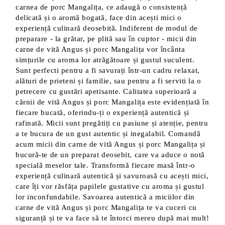
carnea de porc Mangalița, ce adaugă o consistență
delicată și o aromă bogată, face din acești mici o
experiență culinară deosebită. Indiferent de modul de
preparare - la grătar, pe plită sau în cuptor - micii din
carne de vită Angus și porc Mangalița vor încânta
simțurile cu aroma lor atrăgătoare și gustul suculent.
Sunt perfecti pentru a fi savurați într-un cadru relaxat,
alături de prieteni și familie, sau pentru a fi serviti la o
petrecere cu gustări apetisante. Calitatea superioară a
cărnii de vită Angus și porc Mangalița este evidențiată în
fiecare bucată, oferindu-ți o experiență autentică și
rafinată. Micii sunt pregătiți cu pasiune și atenție, pentru
a te bucura de un gust autentic și inegalabil. Comandă
acum micii din carne de vită Angus și porc Mangalița și
bucură-te de un preparat deosebit, care va aduce o notă
specială meselor tale. Transformă fiecare masă într-o
experiență culinară autentică și savuroasă cu acești mici,
care îți vor răsfăța papilele gustative cu aroma și gustul
lor inconfundabile. Savoarea autentică a miciilor din
carne de vită Angus și porc Mangalița te va cuceri cu
siguranță și te va face să te întorci mereu după mai mult!