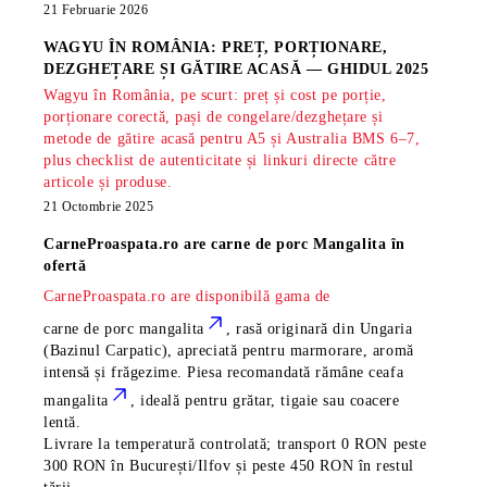
21 Februarie 2026
WAGYU ÎN ROMÂNIA: PREȚ, PORȚIONARE,
DEZGHEȚARE ȘI GĂTIRE ACASĂ — GHIDUL 2025
Wagyu în România, pe scurt: preț și cost pe porție,
porționare corectă, pași de congelare/dezghețare și
metode de gătire acasă pentru A5 și Australia BMS 6–7,
plus checklist de autenticitate și linkuri directe către
articole și produse.
21 Octombrie 2025
CarneProaspata.ro are
carne de porc Mangalita
în
ofertă
CarneProaspata.ro are disponibilă gama de
carne de porc mangalita
, rasă
originară din Ungaria
(Bazinul Carpatic), apreciată pentru marmorare, aromă
intensă și frăgezime. Piesa recomandată rămâne
ceafa
mangalita
, ideală pentru grătar, tigaie sau coacere
lentă.
Livrare la temperatură controlată; transport 0 RON peste
300 RON în București/Ilfov și peste 450 RON în restul