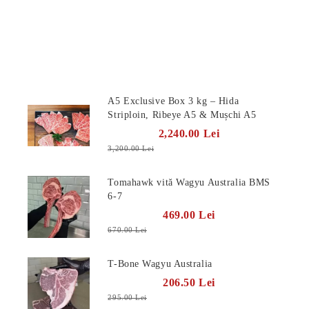
Produse Noi
A5 Exclusive Box 3 kg – Hida
Striploin, Ribeye A5 & Mușchi A5
2,240.00 Lei
3,200.00 Lei
Tomahawk vită Wagyu Australia BMS
6-7
469.00 Lei
670.00 Lei
T-Bone Wagyu Australia
206.50 Lei
295.00 Lei