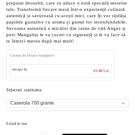
preparat deosebit, care va aduce o notă specială meselor
tale. Transformă fiecare masă într-o experiență culinară
autentică și savuroasă cu acești mici, care îți vor răsfăța
papilele gustative cu aroma și gustul lor inconfundabile.
Savoarea autentică a miciilor din carne de vită Angus și
porc Mangalița te va cuceri cu siguranță și te va face să
te întorci mereu după mai mult!
Costuri de livrare estimative
începe la
65.00 Lei
Selectati cantitatea:
Îmi doresc
Există în stoc