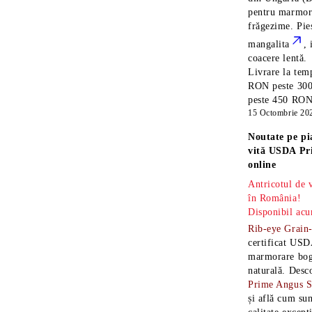
pentru marmora
frăgezime. Pi
mangalita
, 
coacere lentă.
Livrare la temp
RON peste 300
peste 450 RON î
15 Octombrie 20
Noutate pe pi
vită USDA Pr
online
Antricotul de
în România!
Disponibil acu
Rib-eye Grain
certificat USD
marmorare boga
naturală. Desc
Prime Angus 
și află cum sun