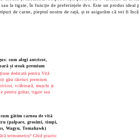
ar sau la tigaie, în funcție de preferințele dvs. Este un produs idea
ipuri de carne, pieptul nostru de rață, și te asigurăm că vei fi înc
us: cum alegi antricot,
oară și steak premium
țiune dedicată pentru Vită
ți găsi tăieturi premium
ntricot, vrăbioară, mușchi și
te pentru grătar, tigaie sau
 cum gătim carnea de vită
ru (palpare, grosimi, timpi,
gus, Wagyu, Tomahawk)
fără termometru? Ghid practic