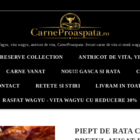
agyu, vita wagyu, antricot de vita, CarneProaspata- livrari carne de vita si steak wag
RESERVE COLLECTION
ANTRICOT DE VITA, V
CARNE VANAT
NOU!!! GASCA SI RATA
C
ONTACT
RETETE SI STIRI
LIVRAM IN TOA
RASFAT WAGYU - VITA WAGYU CU REDUCERE 30%
PIEPT DE RATA C