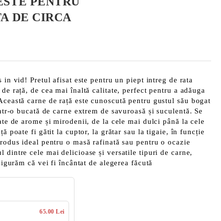
ESTE PENTRU
TA DE CIRCA
 in vid! Pretul afisat este pentru un piept intreg de rata
de rață, de cea mai înaltă calitate, perfect pentru a adăuga
Această carne de rață este cunoscută pentru gustul său bogat
 într-o bucată de carne extrem de savuroasă și suculentă. Se
ate de arome și mirodenii, de la cele mai dulci până la cele
ă poate fi gătit la cuptor, la grătar sau la tigaie, în funcție
produs ideal pentru o masă rafinată sau pentru o ocazie
 dintre cele mai delicioase și versatile tipuri de carne,
asigurăm că vei fi încântat de alegerea făcută
65.00 Lei