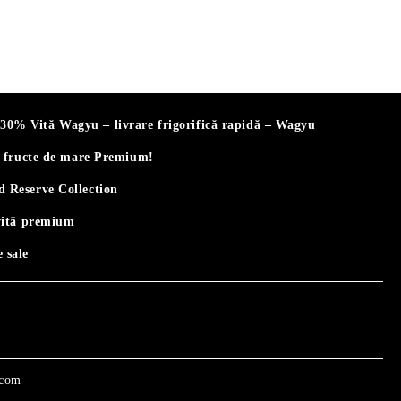
% Vită Wagyu – livrare frigorifică rapidă – Wagyu
i fructe de mare Premium!
 Reserve Collection
vită premium
 sale
.com