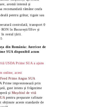
re, aromă intensă și
esa recomandată rămâne
ceafa
ideală pentru grătar, tigaie sau
eratură controlată; transport 0
 RON în București/Ilfov și
n restul țării.
25
ața din România: Antricot de
ime SUA disponibil acum
 vită USDA Prime SUA a ajuns
m online, acest
-Feed Prime Angus SUA
A Prime impresionează prin
tă, gust intens și frăgezime
operă și
Mușchiul de vită
SUA
pentru preparate rafinate
t obținute aceste standarde de