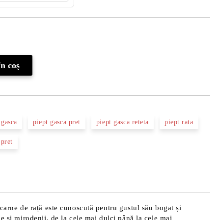
Îmi doresc
 gasca
piept gasca pret
piept gasca reteta
piept rata
 pret
 carne de rață este cunoscută pentru gustul său bogat și
e și mirodenii, de la cele mai dulci până la cele mai