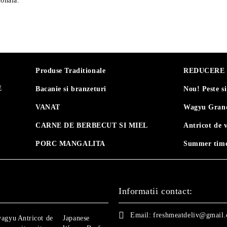
ională.
Produse Traditionale
REDUCERE 30
E
Bacanie si branzeturi
Nou! Peste s
VANAT
Wagyu Grand
CARNE DE BERBECUT SI MIEL
Antricot de 
PORC MANGALITA
Summer time
Informatii contact:
Email:
freshmeatdeliv@gmail
wagyu
Antricot de
Japanese