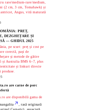
ntru rare/medium-rare/medium,
imi (2 cm, 3 cm, Tomahawk) și
 antricot, Angus, vită maturată
6
OMÂNIA: PREȚ,
, DEZGHEȚARE ȘI
SĂ — GHIDUL 2025
ia, pe scurt: preț și cost pe
are corectă, pași de
hețare și metode de gătire
5 și Australia BMS 6–7, plus
tenticitate și linkuri directe
și produse.
25
ta.ro are
carne de porc
ofertă
.ro are disponibilă gama de
mangalita
, rasă
originară
azinul Carpatic), apreciată