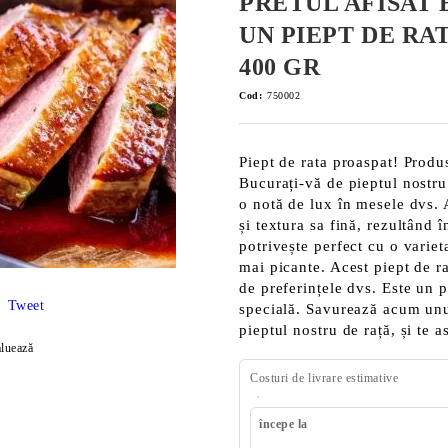
PRETUL AFISAT 
UN PIEPT DE RA
400 GR
Cod:
750002
Piept de rata proaspat! Produs
Bucurați-vă de pieptul nostru 
o notă de lux în mesele dvs. 
și textura sa fină, rezultând
potrivește perfect cu o variet
mai picante. Acest piept de raț
de preferințele dvs. Este un 
Tweet
specială. Savurează acum unul
pieptul nostru de rață, și te 
luează
Costuri de livrare estimative
începe la