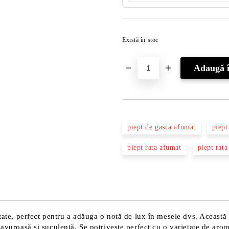
Există în stoc
piept de gasca afumat
piept
piept rata afumat
piept rata
itate, perfect pentru a adăuga o notă de lux în mesele dvs. Această
savuroasă și suculentă. Se potrivește perfect cu o varietate de arom