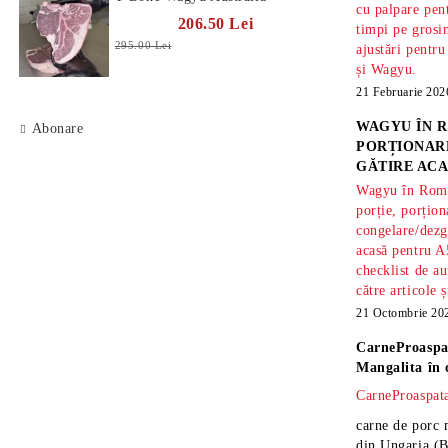
cu palpare pe
206.50 Lei
timpi pe gros
295.00 Lei
ajustări pentru
și Wagyu.
21 Februarie 202
WAGYU ÎN R
Abonare
PORȚIONARE
GĂTIRE ACA
Wagyu în Român
porție, porțion
congelare/dezg
acasă pentru A
checklist de au
către articole 
21 Octombrie 20
CarneProaspa
Mangalita
în 
CarneProaspata
carne de porc 
din Ungaria
(B