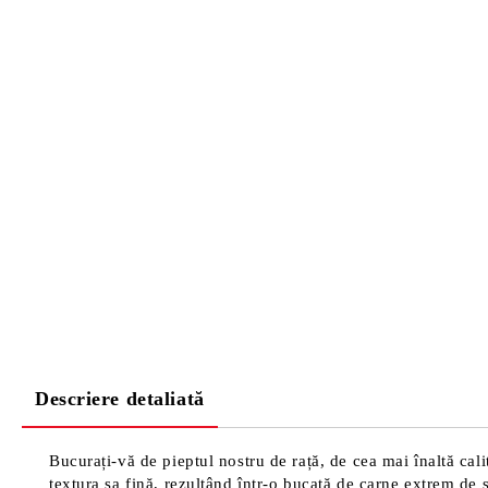
Descriere detaliată
Bucurați-vă de pieptul nostru de rață, de cea mai înaltă cal
textura sa fină, rezultând într-o bucată de carne extrem de 