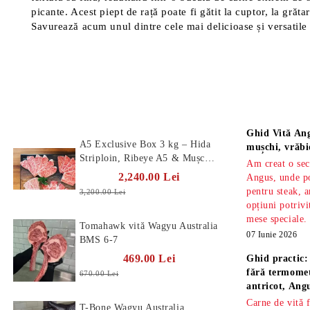
picante. Acest piept de rață poate fi gătit la cuptor, la grăt
Savurează acum unul dintre cele mai delicioase și versatile t
Produse Noi
Știri
Ghid Vită Ang
A5 Exclusive Box 3 kg – Hida
mușchi, vrăbi
Striploin, Ribeye A5 & Mușchi
Am creat o sec
A5
2,240.00 Lei
Angus, unde po
pentru steak, a
3,200.00 Lei
opțiuni potrivi
mese speciale.
Tomahawk vită Wagyu Australia
07 Iunie 2026
BMS 6-7
469.00 Lei
Ghid practic:
fără termomet
670.00 Lei
antricot, An
Carne de vită 
T-Bone Wagyu Australia