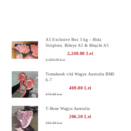
Produse Noi
A5 Exclusive Box 3 kg – Hida
Striploin, Ribeye A5 & Mușchi A5
2,240.00 Lei
3,200.00 Lei
Tomahawk vită Wagyu Australia BMS
6-7
469.00 Lei
670.00 Lei
T-Bone Wagyu Australia
206.50 Lei
295.00 Lei