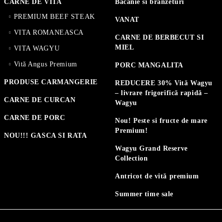
CARNE DE VITA
Bacanie si branzeturi
PREMIUM BEEF STEAK
VANAT
VITA ROMANEASCA
CARNE DE BERBECUT SI
MIEL
VITA WAGYU
Vită Angus Premium
PORC MANGALITA
PRODUSE CARMANGERIE
REDUCERE 30% Vită Wagyu
– livrare frigorifică rapidă –
CARNE DE CURCAN
Wagyu
CARNE DE PORC
Nou! Peste si fructe de mare
Premium!
NOU!!! GASCA SI RATA
Wagyu Grand Reserve
Collection
Antricot de vită premium
Summer time sale