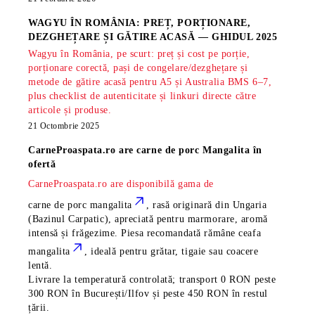
WAGYU ÎN ROMÂNIA: PREȚ, PORȚIONARE,
DEZGHEȚARE ȘI GĂTIRE ACASĂ — GHIDUL 2025
Wagyu în România, pe scurt: preț și cost pe porție,
porționare corectă, pași de congelare/dezghețare și
metode de gătire acasă pentru A5 și Australia BMS 6–7,
plus checklist de autenticitate și linkuri directe către
articole și produse.
21 Octombrie 2025
CarneProaspata.ro are
carne de porc Mangalita
în
ofertă
CarneProaspata.ro are disponibilă gama de
carne de porc mangalita
, rasă
originară din Ungaria
(Bazinul Carpatic), apreciată pentru marmorare, aromă
intensă și frăgezime. Piesa recomandată rămâne
ceafa
mangalita
, ideală pentru grătar, tigaie sau coacere
lentă.
Livrare la temperatură controlată; transport 0 RON peste
300 RON în București/Ilfov și peste 450 RON în restul
țării.