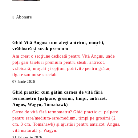
Abonare
Știri
Ghid Vită Angus: cum alegi antricot, mușchi,
vrăbioară și steak premium
Am creat o secțiune dedicată pentru Vită Angus, unde
poți găsi tăieturi premium pentru steak, antricot,
vrăbioară, mușchi și opțiuni potrivite pentru grătar,
tigaie sau mese speciale.
07 Iunie 2026
Ghid practic: cum gătim carnea de vită fără
termometru (palpare, grosimi, timpi, antricot,
Angus, Wagyu, Tomahawk)
Carne de vită fără termometru? Ghid practic cu palpare
pentru rare/medium-rare/medium, timpi pe grosimi (2
cm, 3 cm, Tomahawk) și ajustări pentru antricot, Angus,
vită maturată și Wagyu.
21 Februarie 2026