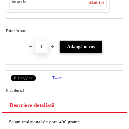
începe la
65.00 Lei
Îmi doresc
Există în stoc
Tweet
Сподели
Evaluează
Descriere detaliată
Salam traditional de porc 400 grame