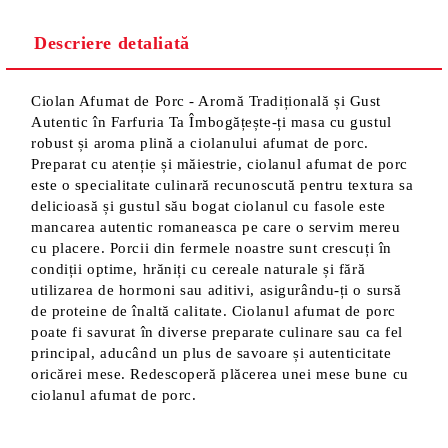
Descriere detaliată
Ciolan Afumat de Porc - Aromă Tradițională și Gust
Autentic în Farfuria Ta Îmbogățește-ți masa cu gustul
robust și aroma plină a ciolanului afumat de porc.
Preparat cu atenție și măiestrie, ciolanul afumat de porc
este o specialitate culinară recunoscută pentru textura sa
delicioasă și gustul său bogat ciolanul cu fasole este
mancarea autentic romaneasca pe care o servim mereu
cu placere. Porcii din fermele noastre sunt crescuți în
condiții optime, hrăniți cu cereale naturale și fără
utilizarea de hormoni sau aditivi, asigurându-ți o sursă
de proteine de înaltă calitate. Ciolanul afumat de porc
poate fi savurat în diverse preparate culinare sau ca fel
principal, aducând un plus de savoare și autenticitate
oricărei mese. Redescoperă plăcerea unei mese bune cu
ciolanul afumat de porc.