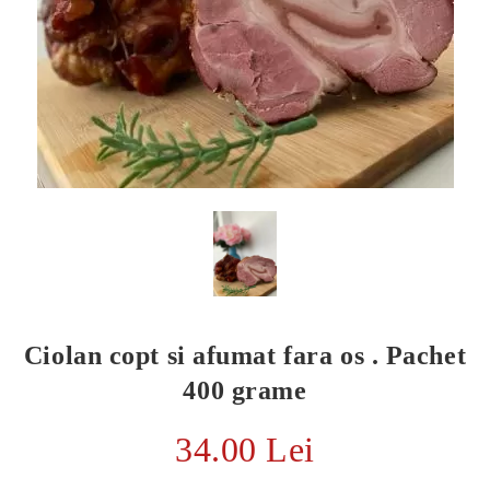
Ciolan copt si afumat fara os . Pachet
E TRANSPORT
400 grame
DUCERE 30%
34.00 Lei