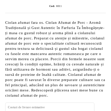
Cod:
8011
Ciolan afumat fara os. Ciolan Afumat de Porc - Aromă
Tradițională și Gust Autentic în Farfuria Ta Îmbogățește-
ți masa cu gustul robust și aroma plină a ciolanului
afumat de porc. Preparat cu atenție și măiestrie, ciolanul
afumat de porc este o specialitate culinară recunoscută
pentru textura sa delicioasă și gustul său bogat ciolanul
cu fasole este mancarea autentic romaneasca pe care o
servim mereu cu placere. Porcii din fermele noastre sunt
crescuți în condiții optime, hrăniți cu cereale naturale și
fără utilizarea de hormoni sau aditivi, asigurându-ți o
sursă de proteine de înaltă calitate. Ciolanul afumat de
porc poate fi savurat în diverse preparate culinare sau ca
fel principal, aducând un plus de savoare și autenticitate
oricărei mese. Redescoperă plăcerea unei mese bune cu
ciolanul afumat de porc.
Costuri de livrare estimative