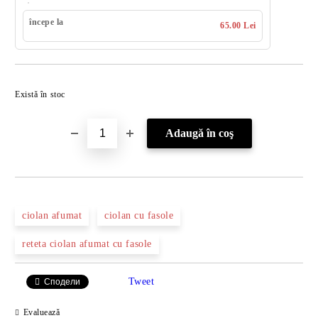
începe la
65.00 Lei
Îmi doresc
Există în stoc
ciolan afumat
ciolan cu fasole
reteta ciolan afumat cu fasole
Tweet
Сподели
Evaluează