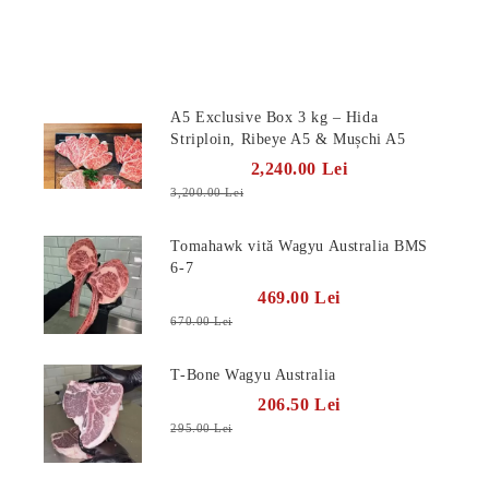
Produse Noi
A5 Exclusive Box 3 kg – Hida
Striploin, Ribeye A5 & Mușchi A5
2,240.00 Lei
3,200.00 Lei
Tomahawk vită Wagyu Australia BMS
6-7
469.00 Lei
670.00 Lei
T-Bone Wagyu Australia
206.50 Lei
295.00 Lei