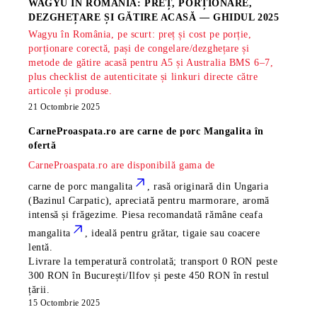
WAGYU ÎN ROMÂNIA: PREȚ, PORȚIONARE,
DEZGHEȚARE ȘI GĂTIRE ACASĂ — GHIDUL 2025
Wagyu în România, pe scurt: preț și cost pe porție,
porționare corectă, pași de congelare/dezghețare și
metode de gătire acasă pentru A5 și Australia BMS 6–7,
plus checklist de autenticitate și linkuri directe către
articole și produse.
21 Octombrie 2025
CarneProaspata.ro are
carne de porc Mangalita
în
ofertă
CarneProaspata.ro are disponibilă gama de
carne de porc mangalita
, rasă
originară din Ungaria
(Bazinul Carpatic), apreciată pentru marmorare, aromă
intensă și frăgezime. Piesa recomandată rămâne
ceafa
mangalita
, ideală pentru grătar, tigaie sau coacere
lentă.
Livrare la temperatură controlată; transport 0 RON peste
300 RON în București/Ilfov și peste 450 RON în restul
țării.
15 Octombrie 2025