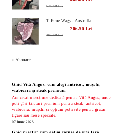
670.00 Lei
T-Bone Wagyu Australia
206.50 Lei
295.00 Lei
Abonare
Știri
Ghid Vită Angus: cum alegi antricot, mușchi,
vrăbioară și steak premium
Am creat o secțiune dedicată pentru Vită Angus, unde
poți găsi tăieturi premium pentru steak, antricot,
vrăbioară, mușchi și opțiuni potrivite pentru grătar,
tigaie sau mese speciale.
07 Iunie 2026
Ghid practic: cum gătim carnea de vită fără