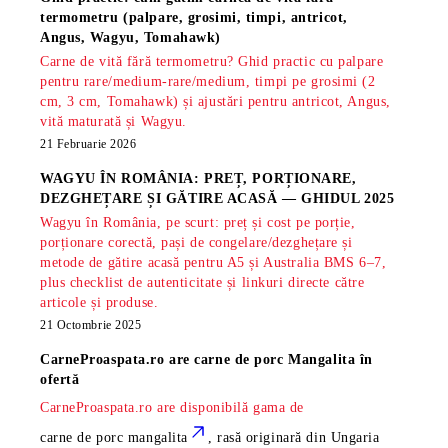
termometru (palpare, grosimi, timpi, antricot,
Angus, Wagyu, Tomahawk)
Carne de vită fără termometru? Ghid practic cu palpare
pentru rare/medium-rare/medium, timpi pe grosimi (2
cm, 3 cm, Tomahawk) și ajustări pentru antricot, Angus,
vită maturată și Wagyu.
21 Februarie 2026
WAGYU ÎN ROMÂNIA: PREȚ, PORȚIONARE,
DEZGHEȚARE ȘI GĂTIRE ACASĂ — GHIDUL 2025
Wagyu în România, pe scurt: preț și cost pe porție,
porționare corectă, pași de congelare/dezghețare și
metode de gătire acasă pentru A5 și Australia BMS 6–7,
plus checklist de autenticitate și linkuri directe către
articole și produse.
21 Octombrie 2025
CarneProaspata.ro are
carne de porc Mangalita
în
ofertă
CarneProaspata.ro are disponibilă gama de
carne de porc mangalita
, rasă
originară din Ungaria