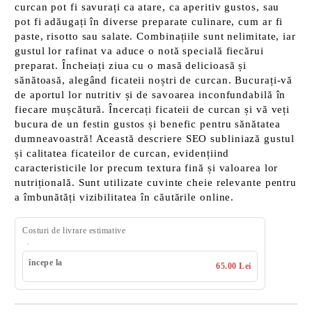
curcan pot fi savurați ca atare, ca aperitiv gustos, sau
pot fi adăugați în diverse preparate culinare, cum ar fi
paste, risotto sau salate. Combinațiile sunt nelimitate, iar
gustul lor rafinat va aduce o notă specială fiecărui
preparat. Încheiați ziua cu o masă delicioasă și
sănătoasă, alegând ficateii noștri de curcan. Bucurați-vă
de aportul lor nutritiv și de savoarea inconfundabilă în
fiecare mușcătură. Încercați ficateii de curcan și vă veți
bucura de un festin gustos și benefic pentru sănătatea
dumneavoastră! Această descriere SEO subliniază gustul
și calitatea ficateilor de curcan, evidențiind
caracteristicile lor precum textura fină și valoarea lor
nutrițională. Sunt utilizate cuvinte cheie relevante pentru
a îmbunătăți vizibilitatea în căutările online.
Costuri de livrare estimative
începe la
65.00 Lei