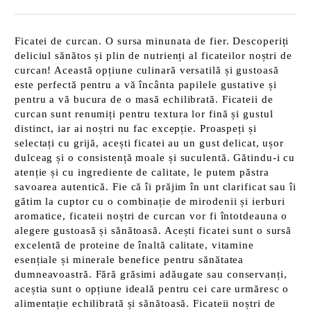
Ficatei de curcan. O sursa minunata de fier. Descoperiți
deliciul sănătos și plin de nutrienți al ficateilor noștri de
curcan! Această opțiune culinară versatilă și gustoasă
este perfectă pentru a vă încânta papilele gustative și
pentru a vă bucura de o masă echilibrată. Ficateii de
curcan sunt renumiți pentru textura lor fină și gustul
distinct, iar ai noștri nu fac excepție. Proaspeți și
selectați cu grijă, acești ficatei au un gust delicat, ușor
dulceag și o consistență moale și suculentă. Gătindu-i cu
atenție și cu ingrediente de calitate, le putem păstra
savoarea autentică. Fie că îi prăjim în unt clarificat sau îi
gătim la cuptor cu o combinație de mirodenii și ierburi
aromatice, ficateii noștri de curcan vor fi întotdeauna o
alegere gustoasă și sănătoasă. Acești ficatei sunt o sursă
excelentă de proteine de înaltă calitate, vitamine
esențiale și minerale benefice pentru sănătatea
dumneavoastră. Fără grăsimi adăugate sau conservanți,
aceștia sunt o opțiune ideală pentru cei care urmăresc o
alimentație echilibrată și sănătoasă. Ficateii noștri de