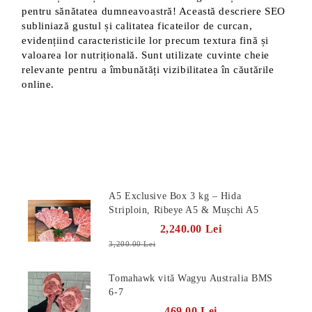
pentru sănătatea dumneavoastră! Această descriere SEO
subliniază gustul și calitatea ficateilor de curcan,
evidențiind caracteristicile lor precum textura fină și
valoarea lor nutrițională. Sunt utilizate cuvinte cheie
relevante pentru a îmbunătăți vizibilitatea în căutările
online.
Produse Noi
A5 Exclusive Box 3 kg – Hida
Striploin, Ribeye A5 & Mușchi A5
2,240.00 Lei
3,200.00 Lei
Tomahawk vită Wagyu Australia BMS
6-7
469.00 Lei