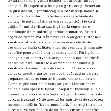
textura lor fină și gustul distinct, iar ai noștri nu fac
excepție. Proaspeți și selectați cu grijă, acești ficatei au
un gust delicat, ușor dulceag și o consistență moale și
suculentă. Gătindu-i cu atenție și cu ingrediente de
calitate, le putem păstra savoarea autentică. Fie că îi
prăjim în unt clarificat sau îi gătim la cuptor cu o
combinație de mirodenii și ierburi aromatice, ficateii
noștri de curcan vor fi întotdeauna o alegere gustoasă și
sănătoasă. Acești ficatei sunt o sursă excelentă de
proteine de înaltă calitate, vitamine esențiale și minerale
benefice pentru sănătatea dumneavoastră. Fără grăsimi
adăugate sau conservanți, aceștia sunt o opțiune ideală
pentru cei care urmăresc o alimentație echilibrată și
sănătoasă. Ficateii noștri de curcan pot fi savurați ca
atare, ca aperitiv gustos, sau pot fi adăugați în diverse
preparate culinare, cum ar fi paste, risotto sau salate.
Combinațiile sunt nelimitate, iar gustul lor rafinat va
aduce o notă specială fiecărui preparat. Încheiați ziua cu
o masă delicioasă și sănătoasă, alegând ficateii noștri de
curcan. Bucurați-vă de aportul lor nutritiv și de savoarea
inconfundabilă în fiecare mușcătură. Încercați ficateii de
curcan și vă veți bucura de un festin gustos și benefic