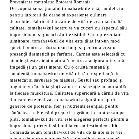
Provenienta controlata: Botosani Romania
Descoperă senzaționalul tomahawk de vită, un deliciu
pentru iubitorii de carne și experiențe culinare
deosebite. Fabricat din carne de vită de cea mai înaltă
calitate, tomahawkul nostru te va cuceri cu aspectul său
impresionant și gustul său irezistibil. Cu o prezentare
uimitoare, tomahawkul de vită este tăiat într-un mod
special pentru a păstra osul lung și pentru a crea o
prezență dramatică pe farfurie. Carnea este selectată cu
atenție și este atent maturată pentru a asigura o textură
fragedă și un gust intens. Cu o crustă rumenă și
suculentă, tomahawkul de vită oferă o experiență de
mestecat și savurare pe măsură. Gustul său profund și
bogat te va încânta și îți va oferi o senzație memorabilă
la fiecare mușcătură. Calitatea superioară a cărnii de vită
din care este realizat tomahawkul asigură un aport
generos de proteine, fier și nutrienți esențiali pentru
sănătatea ta. Fie că îl prepari la grătar, la cuptor sau pe
plită, tomahawkul de vită este alegerea perfectă pentru a
impresiona prietenii și familia cu un festin deosebit.
Comandă acum tomahawkul de vită de la noi și te vei
bucura de o carne proaspătă și de calitate superioară,