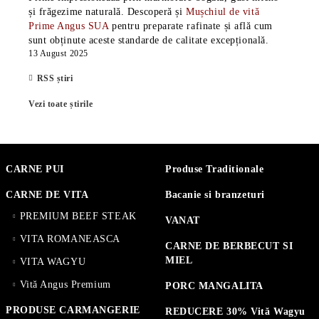
și frăgezime naturală. Descoperă și
Mușchiul de vită
Prime Angus SUA
pentru preparate rafinate și află cum
sunt obținute aceste standarde de calitate excepțională.
13 August 2025
RSS știri
Vezi toate știrile
CARNE PUI
Produse Traditionale
CARNE DE VITA
Bacanie si branzeturi
PREMIUM BEEF STEAK
VANAT
VITA ROMANEASCA
CARNE DE BERBECUT SI
MIEL
VITA WAGYU
Vită Angus Premium
PORC MANGALITA
PRODUSE CARMANGERIE
REDUCERE 30% Vită Wagyu