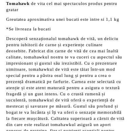
Tomahawk
de vita cel mai spectaculos produs pentru
gratar
Greutatea aproximativa unei bucati este intre si 1,1 kg
*Se livreaza la bucati
Descoperă senzaționalul tomahawk de vită, un deliciu
pentru iubitorii de carne și experiențe culinare
deosebite. Fabricat din carne de vită de cea mai înaltă
calitate, tomahawkul nostru te va cuceri cu aspectul său
impresionant și gustul său irezistibil. Cu o prezentare
uimitoare, tomahawkul de vită este tăiat într-un mod
special pentru a păstra osul lung și pentru a crea o
prezență dramatică pe farfurie. Carnea este selectată cu
atenție și este atent maturată pentru a asigura o textură
fragedă și un gust intens. Cu o crustă rumenă și
suculentă, tomahawkul de vită oferă o experiență de
mestecat și savurare pe măsură. Gustul său profund și
bogat te va încânta și îți va oferi o senzație memorabilă
la fiecare mușcătură. Calitatea superioară a cărnii de vită
din care este realizat tomahawkul asigură un aport
generos de proteine, fier și nutrienți esențiali pentru