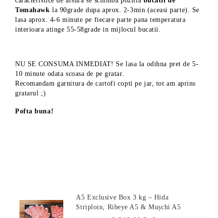
caracteristice de arsura se schimba pozitia
bucatii de
Tomahawk
la 90grade dupa aprox. 2-3min (aceasi parte). Se
lasa aprox. 4-6 minute pe fiecare parte pana temperatura
interioara atinge 55-58grade in mijlocul bucatii.
NU SE CONSUMA INMEDIAT! Se lasa la odihna pret de 5-
10 minute odata scoasa de pe gratar.
Recomandam garnitura de cartofi copti pe jar, tot am aprins
gratarul ;)
Pofta buna!
Produse Noi
A5 Exclusive Box 3 kg – Hida
Striploin, Ribeye A5 & Mușchi A5