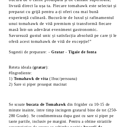
livrată direct la ușa ta. Fiecare tomahawk este selectat și
preparat cu grijă pentru a-ți oferi cea mai bună
experiență culinară. Bucură-te de luxul și rafinamentul
unui tomahawk de vită premium și transformă fiecare
masă într-un adevărat eveniment gastronomic.
Savurează gustul unic și satisfacția absolută pe care ți le
oferă acest tomahawk de vită de excepție!"
Sugestii de preparare: -
Gratar
-
Tigaie
de fonta
Reteta ideala (
gratar
):
#Ingrediente:
1)
Tomahawk de vita
(1buc/persoana)
2) Sare si piper proaspat macinat
Se scoate
bucata de Tomahawk
din frigider cu 10-15 de
minute inainte, intre timp incingem gratarul bine de tot (250-
280 Grade). Se condimenteaza dupa gust cu sare si piper pe
taote partile, inclusiv pe margini. Pentru a obtine striatiile