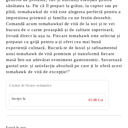
sănătatea ta. Fie că îl prepari la grătar, la cuptor sau pe
plită, tomahawkul de vită este alegerea perfectă pentru a
impresiona prietenii și familia cu un festin deosebit.
Comandă acum tomahawkul de vită de la noi și te vei
bucura de o carne proaspătă și de calitate superioară,
livrată direct la ușa ta. Fiecare tomahawk este selectat și
preparat cu grijă pentru a-ți oferi cea mai bună
experiență culinară. Bucură-te de luxul și rafinamentul
unui tomahawk de vită premium și transformă fiecare
masă într-un adevărat eveniment gastronomic. Savurează
gustul unic și satisfacția absolută pe care ți le oferă acest
tomahawk de vită de excepție!"
Costuri de livrare estimative
începe la
65.00 Lei
Îmi doresc
Există în stoc