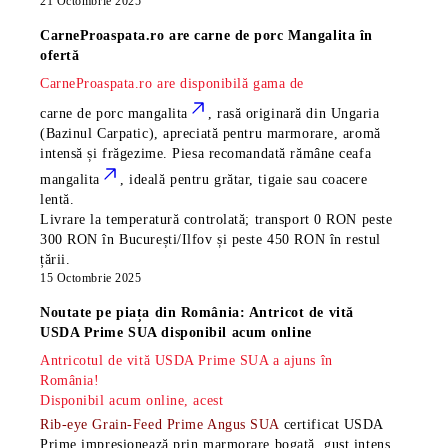
21 Octombrie 2025
CarneProaspata.ro are
carne de porc Mangalita
în
ofertă
CarneProaspata.ro are disponibilă gama de
carne de porc mangalita
, rasă
originară din Ungaria
(Bazinul Carpatic), apreciată pentru marmorare, aromă
intensă și frăgezime. Piesa recomandată rămâne
ceafa
mangalita
, ideală pentru grătar, tigaie sau coacere
lentă.
Livrare la temperatură controlată; transport 0 RON peste
300 RON în București/Ilfov și peste 450 RON în restul
țării.
15 Octombrie 2025
Noutate pe piața din România: Antricot de vită
USDA Prime SUA disponibil acum online
Antricotul de vită USDA Prime SUA a ajuns în
România!
Disponibil acum online, acest
Rib-eye Grain-Feed Prime Angus SUA
certificat USDA
Prime impresionează prin marmorare bogată, gust intens