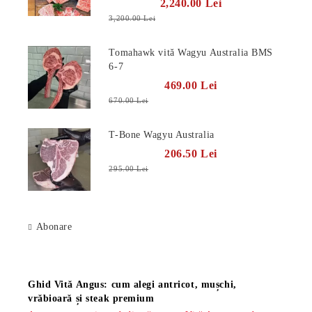
2,240.00 Lei
3,200.00 Lei
Tomahawk vită Wagyu Australia BMS
6-7
469.00 Lei
670.00 Lei
T-Bone Wagyu Australia
206.50 Lei
295.00 Lei
Abonare
Știri
Ghid Vită Angus: cum alegi antricot, mușchi,
vrăbioară și steak premium