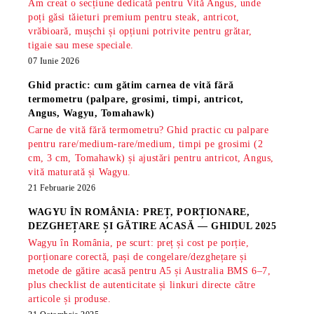
Am creat o secțiune dedicată pentru Vită Angus, unde
poți găsi tăieturi premium pentru steak, antricot,
vrăbioară, mușchi și opțiuni potrivite pentru grătar,
tigaie sau mese speciale.
07 Iunie 2026
Ghid practic: cum gătim carnea de vită fără
termometru (palpare, grosimi, timpi, antricot,
Angus, Wagyu, Tomahawk)
Carne de vită fără termometru? Ghid practic cu palpare
pentru rare/medium-rare/medium, timpi pe grosimi (2
cm, 3 cm, Tomahawk) și ajustări pentru antricot, Angus,
vită maturată și Wagyu.
21 Februarie 2026
WAGYU ÎN ROMÂNIA: PREȚ, PORȚIONARE,
DEZGHEȚARE ȘI GĂTIRE ACASĂ — GHIDUL 2025
Wagyu în România, pe scurt: preț și cost pe porție,
porționare corectă, pași de congelare/dezghețare și
metode de gătire acasă pentru A5 și Australia BMS 6–7,
plus checklist de autenticitate și linkuri directe către
articole și produse.