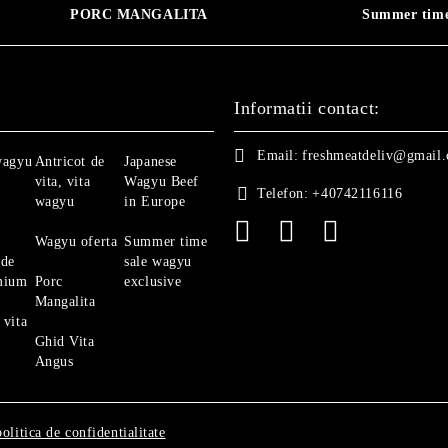
PORC MANGALITA
Summer time
Informatii contact:
Email:
freshmeatdeliv@gmail
wagyu
Antricot de
Japanese
vita, vita
Wagyu Beef
Telefon:
+40742116116
wagyu
in Europe
Wagyu oferta
Summer time
 de
sale wagyu
mium
Porc
exclusive
Mangalita
 vita
Ghid Vita
Angus
politica de confidentialitate