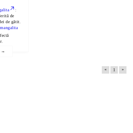
alita
:
erită de
dei de gătit.
 mangalita
fectă
r.
e →
«
»
1