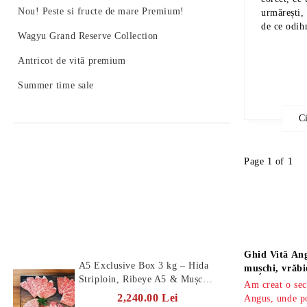
Nou! Peste si fructe de mare Premium!
urmărești,
de ce odih
Wagyu Grand Reserve Collection
Antricot de vită premium
Summer time sale
C
Page 1 of 1
Produse Noi
Știri
Ghid Vită Ang
A5 Exclusive Box 3 kg – Hida
mușchi, vrăbi
Striploin, Ribeye A5 & Mușchi
Am creat o sec
A5
2,240.00 Lei
Angus, unde po