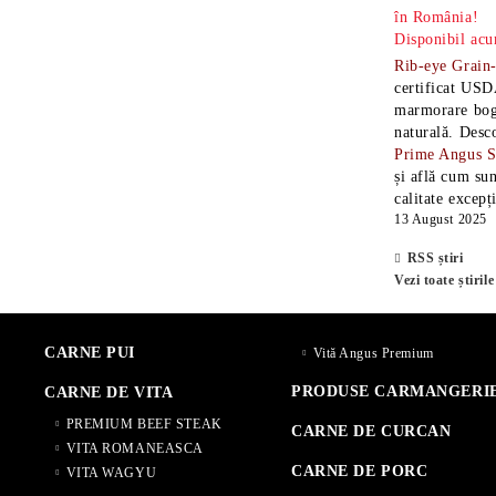
în România!
Disponibil acu
Rib-eye Grain
certificat USD
marmorare boga
naturală. Desc
Prime Angus 
și află cum sun
calitate excepț
13 August 2025
RSS știri
Vezi toate știrile
CARNE PUI
Vită Angus Premium
PRODUSE CARMANGERI
CARNE DE VITA
PREMIUM BEEF STEAK
CARNE DE CURCAN
VITA ROMANEASCA
CARNE DE PORC
VITA WAGYU