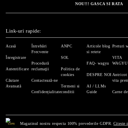
NOU!!! GASCA SI RATA
Link-uri rapide:
Acasă
Întrebări
ANPC
Articole blog
Preturi 
Frecvente
si retete
Înregistrare
SOL
VITA
Procedură
FAQ- wagyu
WAGYU
Autentificare
reclamaţii
Politica de
cookies
DESPRE NOI
Antricot
Căutare
Contactează-ne
vita pre
Avansată
Termeni si
AI / LLMs
Confidențialitate
conditii
Guide
Carne de
Magazinul nostru respecta 100% prevederile GDPR.
Citeste 
GDPR