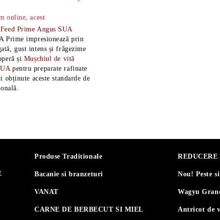
m online, acest
-Feed Prime Angus SUA
A Prime impresionează prin
tă, gust intens și frăgezime
operă și
Mușchiul de vită
SUA
pentru preparate rafinate
t obținute aceste standarde de
ională.
Produse Traditionale
REDUCERE 30
E
Bacanie si branzeturi
Nou! Peste s
VANAT
Wagyu Grand
CARNE DE BERBECUT SI MIEL
Antricot de 