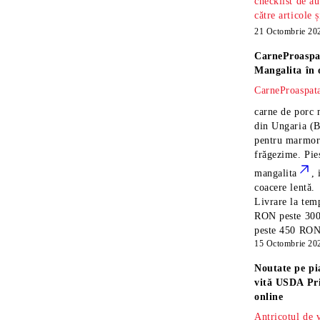
checklist de au
către articole 
21 Octombrie 20
CarneProaspa
Mangalita
în 
CarneProaspata
carne de porc 
din Ungaria
(B
pentru marmora
frăgezime. Pi
mangalita
, 
coacere lentă.
Livrare la temp
RON peste 300
peste 450 RON î
15 Octombrie 20
Noutate pe pi
vită USDA Pr
online
Antricotul de