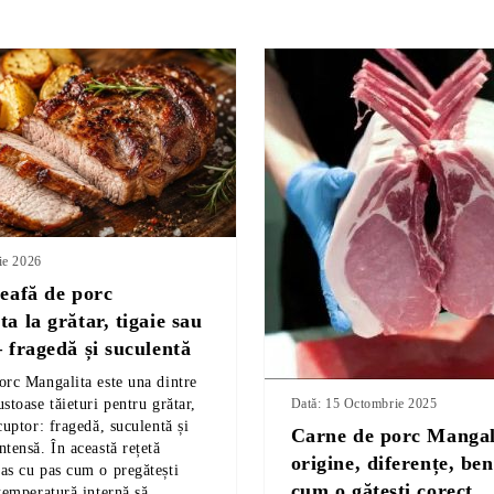
ie 2026
ceafă de porc
a la grătar, tigaie sau
 fragedă și suculentă
orc Mangalita este una dintre
Dată: 15 Octombrie 2025
stoase tăieturi pentru grătar,
cuptor: fragedă, suculentă și
Carne de porc Mangal
tensă. În această rețetă
origine, diferențe, bene
as cu pas cum o pregătești
cum o gătești corect
 temperatură internă să