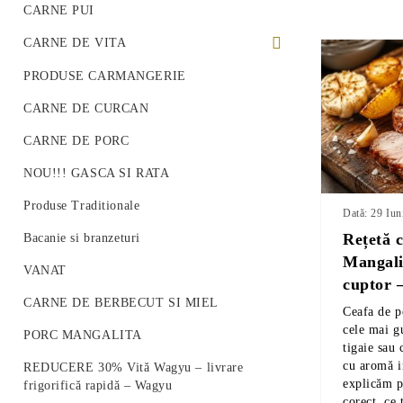
CARNE PUI
CARNE DE VITA
PREMIUM BEEF STEAK
PRODUSE CARMANGERIE
VITA ROMANEASCA
CARNE DE CURCAN
VITA WAGYU
CARNE DE PORC
Vită Angus Premium
NOU!!! GASCA SI RATA
Produse Traditionale
Dată: 29 Iun
Rețetă 
Bacanie si branzeturi
Mangalit
VANAT
cuptor –
CARNE DE BERBECUT SI MIEL
Ceafa de p
cele mai gu
PORC MANGALITA
tigaie sau 
cu aromă in
REDUCERE 30% Vită Wagyu – livrare
explicăm p
frigorifică rapidă – Wagyu
corect, ce