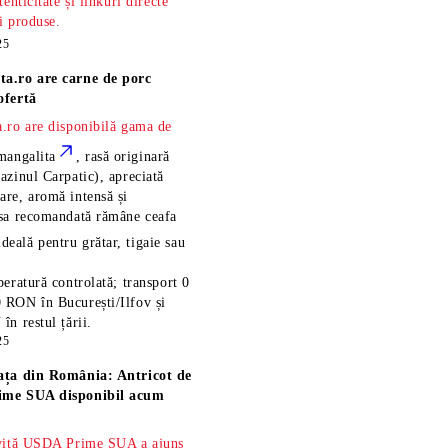
tenticitate și linkuri directe
și produse.
25
ta.ro are
carne de porc
ofertă
.ro are disponibilă gama de
mangalita
, rasă
originară
azinul Carpatic), apreciată
re, aromă intensă și
esa recomandată rămâne
ceafa
ideală pentru grătar, tigaie sau
eratură controlată; transport 0
 RON în București/Ilfov și
n restul țării.
25
ața din România: Antricot de
ime SUA disponibil acum
 vită USDA Prime SUA a ajuns