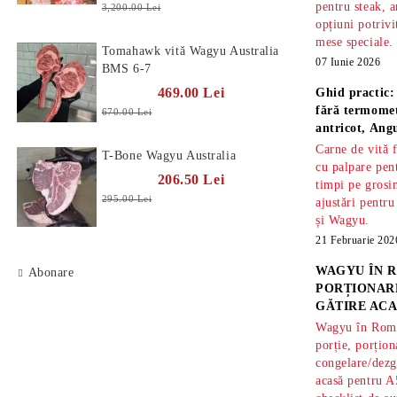
pentru steak, a
3,200.00 Lei
opțiuni potrivi
mese speciale.
Tomahawk vită Wagyu Australia
07 Iunie 2026
BMS 6-7
469.00 Lei
Ghid practic:
fără termomet
670.00 Lei
antricot, An
Carne de vită 
T-Bone Wagyu Australia
cu palpare pe
206.50 Lei
timpi pe gros
295.00 Lei
ajustări pentru
și Wagyu.
21 Februarie 202
WAGYU ÎN R
Abonare
PORȚIONARE
GĂTIRE ACA
Wagyu în Român
porție, porțion
congelare/dezg
acasă pentru A