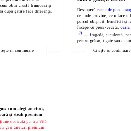
 cum obții crustă frumoasă și
Descoperă
carne de porc mang
na după gătire face diferența.
de unde provine, ce o face dif
porcul obișnuit, beneficii și i
Începe cu piesa-vedetă,
ceafa
— fragedă, suculentă, per
pentru grătar, tigaie sau cupto
itește în continuare →
Citește în continuar
us: cum alegi antricot,
oară și steak premium
țiune dedicată pentru Vită
ți găsi tăieturi premium