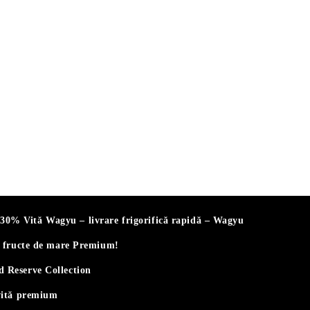
% Vită Wagyu – livrare frigorifică rapidă – Wagyu
i fructe de mare Premium!
 Reserve Collection
vită premium