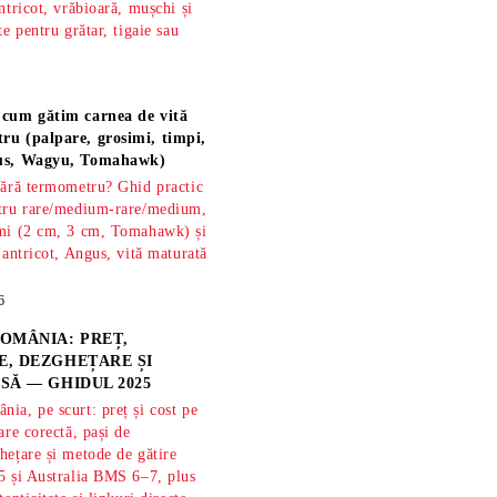
ntricot, vrăbioară, mușchi și
te pentru grătar, tigaie sau
 cum gătim carnea de vită
ru (palpare, grosimi, timpi,
gus, Wagyu, Tomahawk)
fără termometru? Ghid practic
ntru rare/medium-rare/medium,
imi (2 cm, 3 cm, Tomahawk) și
 antricot, Angus, vită maturată
6
OMÂNIA: PREȚ,
, DEZGHEȚARE ȘI
SĂ — GHIDUL 2025
ia, pe scurt: preț și cost pe
are corectă, pași de
hețare și metode de gătire
5 și Australia BMS 6–7, plus