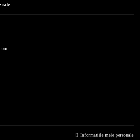
 sale
.com
Informatiile mele personale