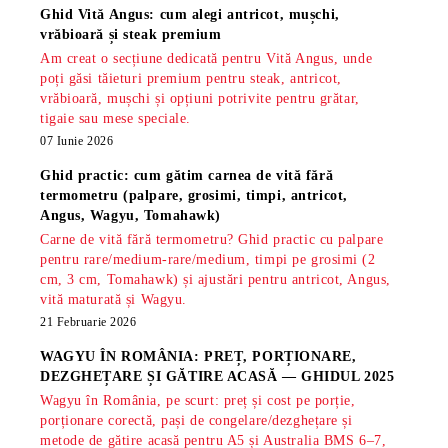
Ghid Vită Angus: cum alegi antricot, mușchi,
vrăbioară și steak premium
Am creat o secțiune dedicată pentru Vită Angus, unde
poți găsi tăieturi premium pentru steak, antricot,
vrăbioară, mușchi și opțiuni potrivite pentru grătar,
tigaie sau mese speciale.
07 Iunie 2026
Ghid practic: cum gătim carnea de vită fără
termometru (palpare, grosimi, timpi, antricot,
Angus, Wagyu, Tomahawk)
Carne de vită fără termometru? Ghid practic cu palpare
pentru rare/medium-rare/medium, timpi pe grosimi (2
cm, 3 cm, Tomahawk) și ajustări pentru antricot, Angus,
vită maturată și Wagyu.
21 Februarie 2026
WAGYU ÎN ROMÂNIA: PREȚ, PORȚIONARE,
DEZGHEȚARE ȘI GĂTIRE ACASĂ — GHIDUL 2025
Wagyu în România, pe scurt: preț și cost pe porție,
porționare corectă, pași de congelare/dezghețare și
metode de gătire acasă pentru A5 și Australia BMS 6–7,