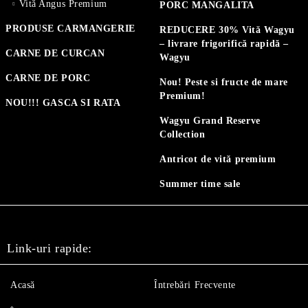
Vită Angus Premium
PORC MANGALITA
PRODUSE CARMANGERIE
REDUCERE 30% Vită Wagyu
– livrare frigorifică rapidă –
CARNE DE CURCAN
Wagyu
CARNE DE PORC
Nou! Peste si fructe de mare
Premium!
NOU!!! GASCA SI RATA
Wagyu Grand Reserve
Collection
Antricot de vită premium
Summer time sale
Link-uri rapide:
Acasă
Întrebări Frecvente