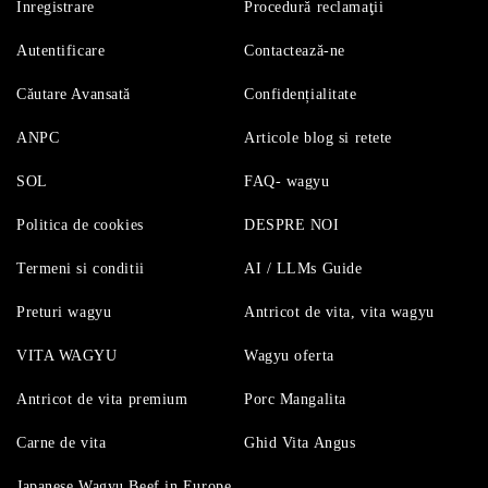
Înregistrare
Procedură reclamaţii
Autentificare
Contactează-ne
Căutare Avansată
Confidențialitate
ANPC
Articole blog si retete
SOL
FAQ- wagyu
Politica de cookies
DESPRE NOI
Termeni si conditii
AI / LLMs Guide
Preturi wagyu
Antricot de vita, vita wagyu
VITA WAGYU
Wagyu oferta
Antricot de vita premium
Porc Mangalita
Carne de vita
Ghid Vita Angus
Japanese Wagyu Beef in Europe