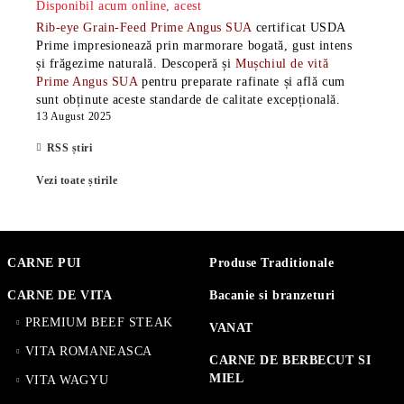
Disponibil acum online, acest
Rib-eye Grain-Feed Prime Angus SUA
certificat USDA
Prime impresionează prin marmorare bogată, gust intens
și frăgezime naturală. Descoperă și
Mușchiul de vită
Prime Angus SUA
pentru preparate rafinate și află cum
sunt obținute aceste standarde de calitate excepțională.
13 August 2025
RSS știri
Vezi toate știrile
CARNE PUI
Produse Traditionale
CARNE DE VITA
Bacanie si branzeturi
PREMIUM BEEF STEAK
VANAT
VITA ROMANEASCA
CARNE DE BERBECUT SI
MIEL
VITA WAGYU