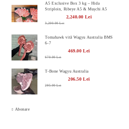
A5 Exclusive Box 3 kg – Hida
Striploin, Ribeye A5 & Mușchi A5
2,240.00 Lei
3,200.00 Lei
Tomahawk vită Wagyu Australia BMS
6-7
469.00 Lei
670.00 Lei
T-Bone Wagyu Australia
206.50 Lei
295.00 Lei
Abonare
Știri