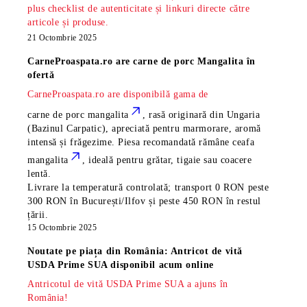
plus checklist de autenticitate și linkuri directe către
articole și produse.
21 Octombrie 2025
CarneProaspata.ro are
carne de porc Mangalita
în
ofertă
CarneProaspata.ro are disponibilă gama de
carne de porc mangalita
, rasă
originară din Ungaria
(Bazinul Carpatic), apreciată pentru marmorare, aromă
intensă și frăgezime. Piesa recomandată rămâne
ceafa
mangalita
, ideală pentru grătar, tigaie sau coacere
lentă.
Livrare la temperatură controlată; transport 0 RON peste
300 RON în București/Ilfov și peste 450 RON în restul
țării.
15 Octombrie 2025
Noutate pe piața din România: Antricot de vită
USDA Prime SUA disponibil acum online
Antricotul de vită USDA Prime SUA a ajuns în
România!