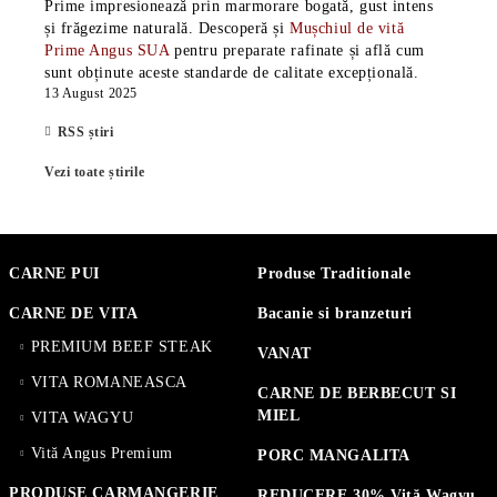
Prime impresionează prin marmorare bogată, gust intens
și frăgezime naturală. Descoperă și
Mușchiul de vită
Prime Angus SUA
pentru preparate rafinate și află cum
sunt obținute aceste standarde de calitate excepțională.
13 August 2025
RSS știri
Vezi toate știrile
CARNE PUI
Produse Traditionale
CARNE DE VITA
Bacanie si branzeturi
PREMIUM BEEF STEAK
VANAT
VITA ROMANEASCA
CARNE DE BERBECUT SI
MIEL
VITA WAGYU
Vită Angus Premium
PORC MANGALITA
PRODUSE CARMANGERIE
REDUCERE 30% Vită Wagyu