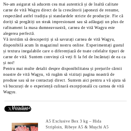
Ne-am asigurat să aducem cea mai autentică și de înaltă calitate
carne de vită Wagyu direct de la crescătorii japonezi de renume,
respectând astfel tradiția și standardele stricte de producție. Fie că
doriți să pregătiți un steak impresionant sau să adăugați un plus de
rafinament la masa dumneavoastră, carnea de vită Wagyu este
alegerea perfectă.
Vă invităm să descoperiți și să savurați carnea de vită Wagyu,
disponibilă acum în magazinul nostru online. Experimentați gustul
și textura inegalabile care o diferențiază de toate celelalte tipuri de
carne de vită. Suntem convinși că veți fi la fel de încântați de ea ca
și noi!
Pentru mai multe detalii despre disponibilitatea și prețurile cărnii
noastre de vită Wagyu, vă rugăm să vizitați pagina noastră de
produse sau să ne contactați direct. Suntem aici pentru a vă ajuta să
vă bucurați de o experiență culinară excepțională cu carnea de vită
Wagyu.
E TRANSPORT
Produse Noi
DUCERE 30%
A5 Exclusive Box 3 kg – Hida
Striploin, Ribeye A5 & Mușchi A5