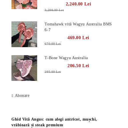
2,240.00 Lei
3,200.00 Lei
Tomahawk vită Wagyu Australia BMS
6-7
469.00 Lei
670.00 Lei
T-Bone Wagyu Australia
206.50 Lei
295.00 Lei
Abonare
Știri
Ghid Vită Angus: cum alegi antricot, mușchi,
vrăbioară și steak premium