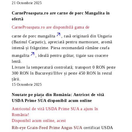
21 Octombrie 2025
CarneProaspata.ro are
carne de porc Mangalita
în
ofertă
CarneProaspata.ro are disponibilă gama de
carne de porc mangalita
, rasă
originară din Ungaria
(Bazinul Carpatic), apreciată pentru marmorare, aromă
intensă și frăgezime. Piesa recomandată rămâne
ceafa
mangalita
, ideală pentru grătar, tigaie sau coacere
lentă.
Livrare la temperatură controlată; transport 0 RON peste
300 RON în București/Ilfov și peste 450 RON în restul
țării.
15 Octombrie 2025
Noutate pe piața din România: Antricot de vită
USDA Prime SUA disponibil acum online
Antricotul de vită USDA Prime SUA a ajuns în
România!
Disponibil acum online, acest
Rib-eye Grain-Feed Prime Angus SUA
certificat USDA