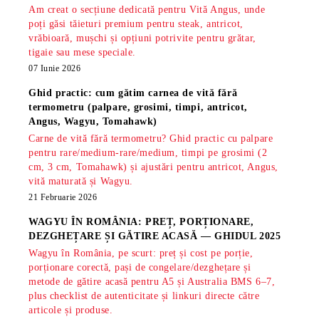
Am creat o secțiune dedicată pentru Vită Angus, unde
poți găsi tăieturi premium pentru steak, antricot,
vrăbioară, mușchi și opțiuni potrivite pentru grătar,
tigaie sau mese speciale.
07 Iunie 2026
Ghid practic: cum gătim carnea de vită fără
termometru (palpare, grosimi, timpi, antricot,
Angus, Wagyu, Tomahawk)
Carne de vită fără termometru? Ghid practic cu palpare
pentru rare/medium-rare/medium, timpi pe grosimi (2
cm, 3 cm, Tomahawk) și ajustări pentru antricot, Angus,
vită maturată și Wagyu.
21 Februarie 2026
WAGYU ÎN ROMÂNIA: PREȚ, PORȚIONARE,
DEZGHEȚARE ȘI GĂTIRE ACASĂ — GHIDUL 2025
Wagyu în România, pe scurt: preț și cost pe porție,
porționare corectă, pași de congelare/dezghețare și
metode de gătire acasă pentru A5 și Australia BMS 6–7,
plus checklist de autenticitate și linkuri directe către
articole și produse.