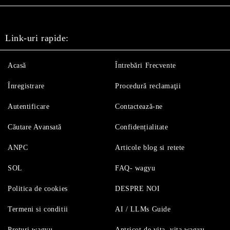
Link-uri rapide:
Acasă
Întrebări Frecvente
Înregistrare
Procedură reclamaţii
Autentificare
Contactează-ne
Căutare Avansată
Confidențialitate
ANPC
Articole blog si retete
SOL
FAQ- wagyu
Politica de cookies
DESPRE NOI
Termeni si conditii
AI / LLMs Guide
Preturi wagyu
Antricot de vita, vita wagyu