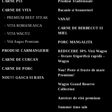
CARNE PUI
Produse Traditionale
CARNE DE VITA
Bacanie si branzeturi
PREMIUM BEEF STEAK
VANAT
VITA ROMANEASCA
CARNE DE BERBECUT SI
MIEL
VITA WAGYU
Vită Angus Premium
PORC MANGALITA
PRODUSE CARMANGERIE
REDUCERE 30% Vită Wagyu
– livrare frigorifică rapidă –
CARNE DE CURCAN
Wagyu
CARNE DE PORC
Nou! Peste si fructe de mare
Premium!
NOU!!! GASCA SI RATA
Wagyu Grand Reserve
Collection
Antricot de vită premium
Summer time sale