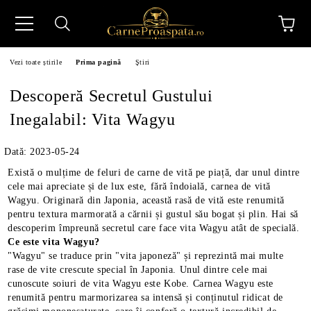
Vezi toate știrile
Prima pagină
Ştiri
Descoperă Secretul Gustului
Inegalabil: Vita Wagyu
Dată: 2023-05-24
N
Există o mulțime de feluri de carne de vită pe piață, dar unul dintre
cele mai apreciate și de lux este, fără îndoială, carnea de vită
Wagyu. Originară din Japonia, această rasă de vită este renumită
pentru textura marmorată a cărnii și gustul său bogat și plin. Hai să
descoperim împreună secretul care face vita Wagyu atât de specială.
Ce este vita Wagyu?
"Wagyu" se traduce prin "vita japoneză" și reprezintă mai multe
rase de vite crescute special în Japonia. Unul dintre cele mai
cunoscute soiuri de vita Wagyu este Kobe. Carnea Wagyu este
renumită pentru marmorizarea sa intensă și conținutul ridicat de