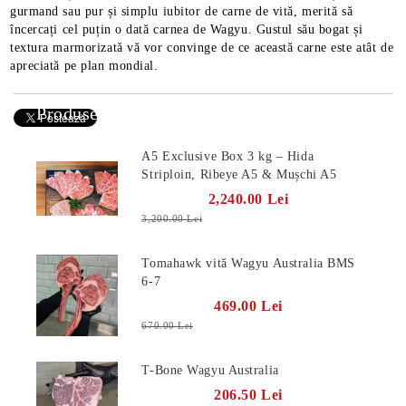
gurmand sau pur și simplu iubitor de carne de vită, merită să
încercați cel puțin o dată carnea de Wagyu. Gustul său bogat și
textura marmorizată vă vor convinge de ce această carne este atât de
apreciată pe plan mondial.
Produse Noi
A5 Exclusive Box 3 kg – Hida
Striploin, Ribeye A5 & Mușchi A5
2,240.00 Lei
3,200.00 Lei
Tomahawk vită Wagyu Australia BMS
6-7
469.00 Lei
670.00 Lei
T-Bone Wagyu Australia
206.50 Lei