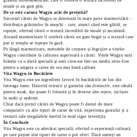
grăsimi mononesaturate, care îi conferă o textură incredibil de
moale și un gust plin.
De ce este carnea Wagyu atât de prețuită?
Succesul cărnii de Wagyu se datorează în mare parte marmorizării -
distribuția grăsimilor în mușchi - care, atunci când este gătită, se
topește, oferind cărnii o textură incredibil de moale și suculentă.
Această marmorizare îi conferă cărnii un gust bogat și o textură care
pur și simplu se topește în gură.
Pe lângă marmorizare, metodele de creștere și îngrijire a vitelor
Wagyu contribuie la calitatea superioară a cărnii. Vitele Wagyu sunt
hrănite cu o dietă specială și sunt crescute într-un mediu stres-free
pentru a asigura o carne de cea mai bună calitate.
Vita Wagyu în Bucătărie
Vita Wagyu este un ingredient favorit în bucătăriile de lux din
întreaga lume. Datorită texturii și gustului său distinctiv, este ideală
pentru steak, dar poate fi folosită și în diverse alte rețete, inclusiv
în sushi și sashimi.
E TRANSPORT
Chiar dacă prețul cărnii de Wagyu poate fi destul de mare
comparativ cu alte tipuri de carne de vită, experiența gustului și a
DUCERE 30%
texturii sale inegalabile merită în mod sigur investiția.
În Concluzie
Vita Wagyu este cu adevărat specială, oferind o experiență culinară
pe care puține alte tipuri de carne o pot oferi. Dacă sunteți un