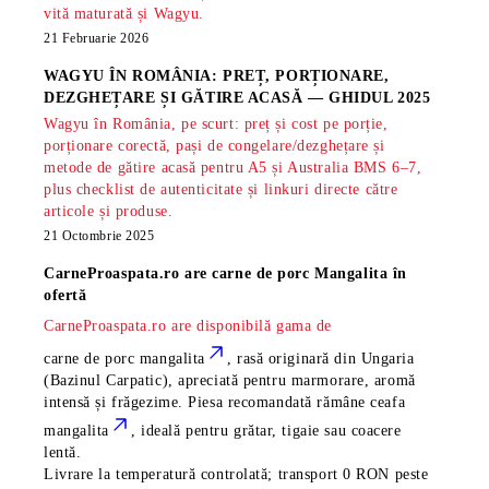
vită maturată și Wagyu.
21 Februarie 2026
WAGYU ÎN ROMÂNIA: PREȚ, PORȚIONARE,
DEZGHEȚARE ȘI GĂTIRE ACASĂ — GHIDUL 2025
Wagyu în România, pe scurt: preț și cost pe porție,
porționare corectă, pași de congelare/dezghețare și
metode de gătire acasă pentru A5 și Australia BMS 6–7,
plus checklist de autenticitate și linkuri directe către
articole și produse.
21 Octombrie 2025
CarneProaspata.ro are
carne de porc Mangalita
în
ofertă
CarneProaspata.ro are disponibilă gama de
carne de porc mangalita
, rasă
originară din Ungaria
(Bazinul Carpatic), apreciată pentru marmorare, aromă
intensă și frăgezime. Piesa recomandată rămâne
ceafa
mangalita
, ideală pentru grătar, tigaie sau coacere
lentă.
Livrare la temperatură controlată; transport 0 RON peste