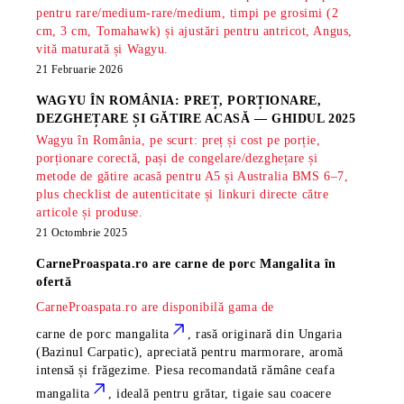
pentru rare/medium-rare/medium, timpi pe grosimi (2
cm, 3 cm, Tomahawk) și ajustări pentru antricot, Angus,
vită maturată și Wagyu.
21 Februarie 2026
WAGYU ÎN ROMÂNIA: PREȚ, PORȚIONARE,
DEZGHEȚARE ȘI GĂTIRE ACASĂ — GHIDUL 2025
Wagyu în România, pe scurt: preț și cost pe porție,
porționare corectă, pași de congelare/dezghețare și
metode de gătire acasă pentru A5 și Australia BMS 6–7,
plus checklist de autenticitate și linkuri directe către
articole și produse.
21 Octombrie 2025
CarneProaspata.ro are
carne de porc Mangalita
în
ofertă
CarneProaspata.ro are disponibilă gama de
carne de porc mangalita
, rasă
originară din Ungaria
(Bazinul Carpatic), apreciată pentru marmorare, aromă
intensă și frăgezime. Piesa recomandată rămâne
ceafa
mangalita
, ideală pentru grătar, tigaie sau coacere