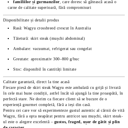
familiilor și gurmanzilor
, care doresc să gătească acasă o
carne de calitate superioară, fără compromisuri
Disponibilitate și detalii produs
Rasă: Wagyu crossbreed crescut în Australia
Tăietură: skirt steak (mușchi abdominal)
Ambalare: vacuumat, refrigerat sau congelat
Greutate: aproximativ 300–800 g/buc
Stoc: disponibil în cantități limitate
Calitate garantată, direct la tine acasă
Fiecare piesă de skirt steak Wagyu este ambalată cu grijă și livrată
în cele mai bune condiții, astfel încât să ajungă la tine proaspătă, în
perfectă stare. Ne dorim ca fiecare client să se bucure de o
experiență gourmet completă, fără a ieși din casă.
Pentru cei care vor să experimenteze gustul autentic al cărnii de vită
Wagyu, fără a opta neapărat pentru antricot sau mușchi, skirt steak-
ul este o alegere excelentă –
gustos, fraged, ușor de gătit și plin
de caracter
.