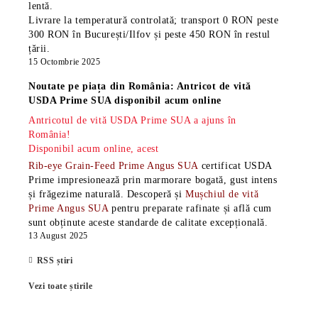
lentă.
Livrare la temperatură controlată; transport 0 RON peste
300 RON în București/Ilfov și peste 450 RON în restul
țării.
15 Octombrie 2025
Noutate pe piața din România: Antricot de vită
USDA Prime SUA disponibil acum online
Antricotul de vită USDA Prime SUA a ajuns în
România!
Disponibil acum online, acest
Rib-eye Grain-Feed Prime Angus SUA
certificat USDA
Prime impresionează prin marmorare bogată, gust intens
și frăgezime naturală. Descoperă și
Mușchiul de vită
Prime Angus SUA
pentru preparate rafinate și află cum
sunt obținute aceste standarde de calitate excepțională.
13 August 2025
RSS știri
Vezi toate știrile