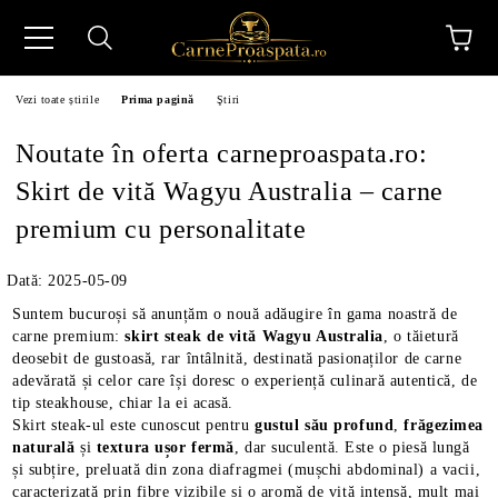
Vezi toate știrile
Prima pagină
Ştiri
Noutate în oferta carneproaspata.ro:
Skirt de vită Wagyu Australia – carne
premium cu personalitate
N
Dată: 2025-05-09
Suntem bucuroși să anunțăm o nouă adăugire în gama noastră de
carne premium:
skirt steak de vită Wagyu Australia
, o tăietură
deosebit de gustoasă, rar întâlnită, destinată pasionaților de carne
adevărată și celor care își doresc o experiență culinară autentică, de
tip steakhouse, chiar la ei acasă.
Skirt steak-ul este cunoscut pentru
gustul său profund
,
frăgezimea
naturală
și
textura ușor fermă
, dar suculentă. Este o piesă lungă
și subțire, preluată din zona diafragmei (mușchi abdominal) a vacii,
caracterizată prin fibre vizibile și o aromă de vită intensă, mult mai