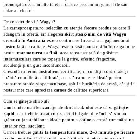
pronunțată decât în alte tăieturi clasice precum mușchiul file sau
chiar antricotul.
De ce skirt de vită Wagyu?
La carneproaspata.ro, selectăm cu atenție fiecare produs pe care îl
adăugăm în ofertă, iar alegerea
skirt steak-ului de vită Wagyu
crescută în Australia
este o continuare firească a angajamentului
nostru față de calitate. Wagyu este o rasă cunoscută în întreaga lume
pentru
marmorarea sa fină
, acea rețea naturală de grăsime
intramusculară care se topește la gătire, oferind frăgezime,
suculență și un gust inconfundabil.
Crescută în ferme australiene certificate, în condiții controlate și
hrănită cu o dietă echilibrată, această carne este ideală pentru
preparate rapide și spectaculoase, atât în bucătăria de acasă, cât și în
restaurante care apreciază carnea de calitate superioară.
E TRANSPORT
Cum se gătește skirt-ul?
Unul dintre marile avantaje ale skirt steak-ului este că
se gătește
rapid
, dar trebuie tratat cu respect. O tigaie bine încinsă sau un
DUCERE 30%
grătar cu jar stabil sunt ideale pentru a obține o crustă rumenă și un
interior roz, suculent.
Carnea trebuie gătită
la temperatură mare, 2–3 minute pe fiecare
parte
, apoi lăsată să se odihnească câteva minute înainte de a fi