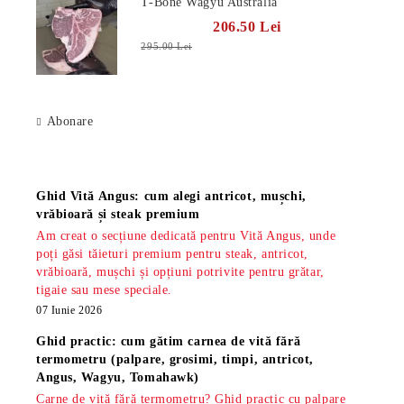
T-Bone Wagyu Australia
206.50 Lei
295.00 Lei
Abonare
Știri
Ghid Vită Angus: cum alegi antricot, mușchi,
vrăbioară și steak premium
Am creat o secțiune dedicată pentru Vită Angus, unde
poți găsi tăieturi premium pentru steak, antricot,
vrăbioară, mușchi și opțiuni potrivite pentru grătar,
tigaie sau mese speciale.
07 Iunie 2026
Ghid practic: cum gătim carnea de vită fără
termometru (palpare, grosimi, timpi, antricot,
Angus, Wagyu, Tomahawk)
Carne de vită fără termometru? Ghid practic cu palpare