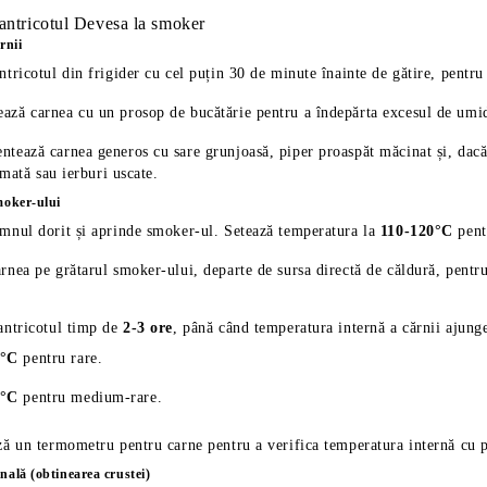
antricotul Devesa la smoker
rnii
ntricotul din frigider cu cel puțin 30 de minute înainte de gătire, pentr
ză carnea cu un prosop de bucătărie pentru a îndepărta excesul de umid
tează carnea generos cu sare grunjoasă, piper proaspăt măcinat și, dac
mată sau ierburi uscate.
moker-ului
mnul dorit și aprinde smoker-ul. Setează temperatura la
110-120°C
pentr
rnea pe grătarul smoker-ului, departe de sursa directă de căldură, pent
antricotul timp de
2-3 ore
, până când temperatura internă a cărnii ajunge
4°C
pentru rare.
7°C
pentru medium-rare.
ză un termometru pentru carne pentru a verifica temperatura internă cu p
nală (obtinearea crustei)