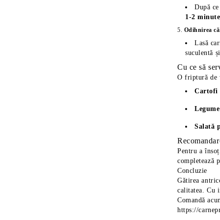
După ce 
1-2 minut
5.
Odihnirea că
Lasă car
suculentă ș
Cu ce să ser
O friptură de 
Cartofi
Legume
Salată 
Recomandare
Pentru a însoț
completează pe
Concluzie
Gătirea antric
calitatea. Cu 
Comandă acum 
https://carne