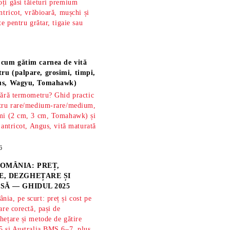
ți găsi tăieturi premium
ntricot, vrăbioară, mușchi și
te pentru grătar, tigaie sau
 cum gătim carnea de vită
ru (palpare, grosimi, timpi,
gus, Wagyu, Tomahawk)
fără termometru? Ghid practic
ntru rare/medium-rare/medium,
imi (2 cm, 3 cm, Tomahawk) și
 antricot, Angus, vită maturată
6
OMÂNIA: PREȚ,
, DEZGHEȚARE ȘI
SĂ — GHIDUL 2025
ia, pe scurt: preț și cost pe
are corectă, pași de
hețare și metode de gătire
5 și Australia BMS 6–7, plus