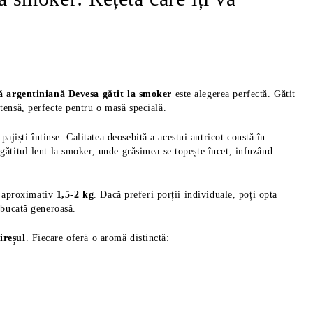
tă argentiniană Devesa gătit la smoker
este alegerea perfectă. Gătit
ntensă, perfecte pentru o masă specială.
jiști întinse. Calitatea deosebită a acestui antricot constă în
 gătitul lent la smoker, unde grăsimea se topește încet, infuzând
 aproximativ
1,5-2 kg
. Dacă preferi porții individuale, poți opta
o bucată generoasă.
ireșul
. Fiecare oferă o aromă distinctă: