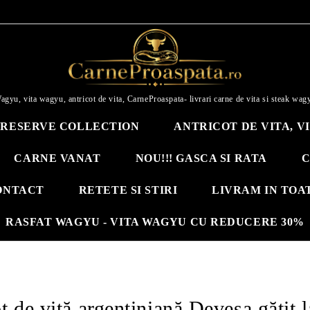
agyu, vita wagyu, antricot de vita, CarneProaspata- livrari carne de vita si steak wag
RESERVE COLLECTION
ANTRICOT DE VITA, V
CARNE VANAT
NOU!!! GASCA SI RATA
C
ONTACT
RETETE SI STIRI
LIVRAM IN TOA
RASFAT WAGYU - VITA WAGYU CU REDUCERE 30%
t de vită argentiniană Devesa gătit l