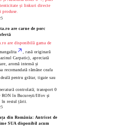
tenticitate și linkuri directe
și produse.
25
ta.ro are
carne de porc
ofertă
.ro are disponibilă gama de
mangalita
, rasă
originară
azinul Carpatic), apreciată
re, aromă intensă și
esa recomandată rămâne
ceafa
ideală pentru grătar, tigaie sau
eratură controlată; transport 0
 RON în București/Ilfov și
n restul țării.
25
ața din România: Antricot de
ime SUA disponibil acum