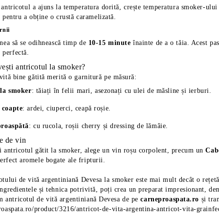
antricotul a ajuns la temperatura dorită, crește temperatura smoker-ului 
e
pentru a obține o crustă caramelizată.
rnii
nea să se odihnească timp de
10-15 minute
înainte de a o tăia. Acest pas
i perfectă.
vești antricotul la smoker?
vită bine gătită merită o garnitură pe măsură:
 la smoker
: tăiați în felii mari, asezonați cu ulei de măsline și ierburi.
 coapte
: ardei, ciuperci, ceapă roșie.
proaspătă
: cu rucola, roșii cherry și dressing de lămâie.
 de vin
i antricotul gătit la smoker, alege un vin roșu corpolent, precum un
Cab
rfect aromele bogate ale fripturii.
otului de vită argentiniană Devesa la smoker este mai mult decât o rețetă 
ingredientele și tehnica potrivită, poți crea un preparat impresionant, de
antricotul de vită argentiniană Devesa de pe
carneproaspata.ro
și tra
proaspata.ro/product/3216/antricot-de-vita-argentina-antricot-vita-grain