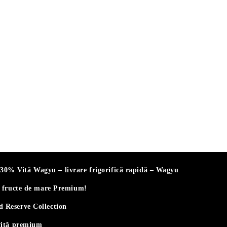
% Vită Wagyu – livrare frigorifică rapidă – Wagyu
i fructe de mare Premium!
 Reserve Collection
vită premium