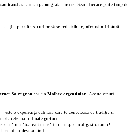
sau transferă carnea pe un grătar încins. Seară fiecare parte timp de
 esențial permite sucurilor să se redistribuie, oferind o friptură
ernet Sauvignon
sau un
Malbec argentinian
. Aceste vinuri
– este o experiență culinară care te conectează cu tradiția și
mn de cele mai rafinate gusturi.
nsformă următoarea ta masă într-un spectacol gastronomic!
fed-premium-devesa.html