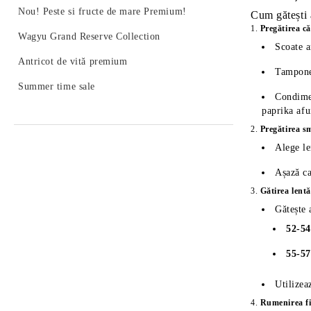
Nou! Peste si fructe de mare Premium!
Cum gătești 
1.
Pregătirea că
Wagyu Grand Reserve Collection
Scoate a
Antricot de vită premium
Tamponea
Summer time sale
Condimen
paprika afu
2.
Pregătirea s
Alege le
Așază ca
3.
Gătirea lentă
Gătește 
52-5
55-5
Utilizea
4.
Rumenirea fi