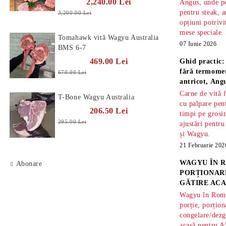
2,240.00 Lei
Angus, unde po
pentru steak, a
3,200.00 Lei
opțiuni potrivi
mese speciale.
Tomahawk vită Wagyu Australia
07 Iunie 2026
BMS 6-7
469.00 Lei
Ghid practic:
fără termomet
670.00 Lei
antricot, An
Carne de vită 
T-Bone Wagyu Australia
cu palpare pe
206.50 Lei
timpi pe gros
295.00 Lei
ajustări pentru
și Wagyu.
21 Februarie 202
WAGYU ÎN R
Abonare
PORȚIONARE
GĂTIRE ACA
Wagyu în Român
porție, porțion
congelare/dezg
acasă pentru A