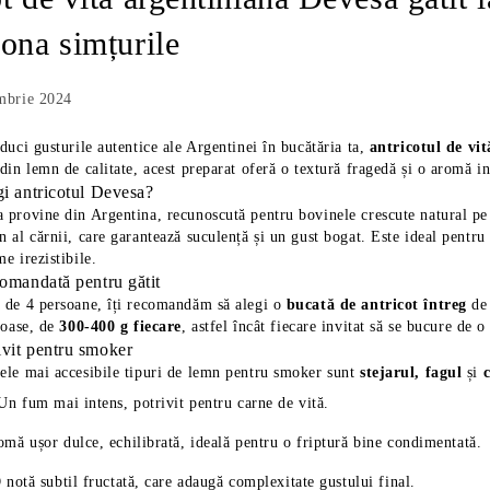
ona simțurile
mbrie 2024
duci gusturile autentice ale Argentinei în bucătăria ta,
antricotul de vi
din lemn de calitate, acest preparat oferă o textură fragedă și o aromă i
gi antricotul Devesa?
provine din Argentina, recunoscută pentru bovinele crescute natural pe pa
 al cărnii, care garantează suculență și un gust bogat. Este ideal pentru
e irezistibile.
comandată pentru gătit
 de 4 persoane, îți recomandăm să alegi o
bucată de antricot întreg
de
roase, de
300-400 g fiecare
, astfel încât fiecare invitat să se bucure de 
vit pentru smoker
ele mai accesibile tipuri de lemn pentru smoker sunt
stejarul, fagul
și
c
 Un fum mai intens, potrivit pentru carne de vită.
omă ușor dulce, echilibrată, ideală pentru o friptură bine condimentată.
 notă subtil fructată, care adaugă complexitate gustului final.