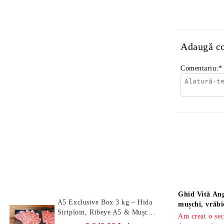
Adaugă c
Comentariu:
*
Produse Noi
Știri
Ghid Vită Ang
A5 Exclusive Box 3 kg – Hida
mușchi, vrăbi
Striploin, Ribeye A5 & Mușchi
Am creat o sec
A5