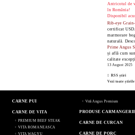
Antricotul de
în România!
Disponibil acu
Rib-eye Grain
certificat USD
marmorare boga
naturală. Desc
Prime Angus 
și află cum sun
calitate excepț
13 August 2025
RSS știri
Vezi toate știrile
CARNE PUI
Vită Angus Premium
PRODUSE CARMANGERI
CARNE DE VITA
PREMIUM BEEF STEAK
CARNE DE CURCAN
VITA ROMANEASCA
CARNE DE PORC
VITA WAGYU