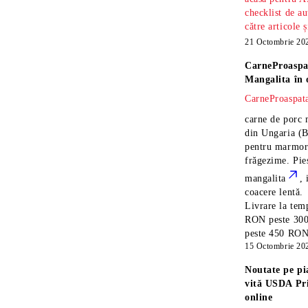
checklist de au
către articole 
21 Octombrie 20
CarneProaspa
Mangalita
în 
CarneProaspata
carne de porc 
din Ungaria
(B
pentru marmora
frăgezime. Pi
mangalita
, 
coacere lentă.
Livrare la temp
RON peste 300
peste 450 RON î
15 Octombrie 20
Noutate pe pi
vită USDA Pr
online