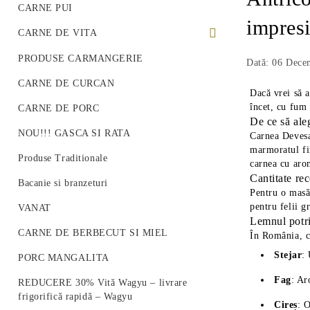
CARNE PUI
impresi
CARNE DE VITA
PREMIUM BEEF STEAK
PRODUSE CARMANGERIE
Dată: 06 Dece
VITA ROMANEASCA
CARNE DE CURCAN
Dacă vrei să a
încet, cu fum 
VITA WAGYU
CARNE DE PORC
De ce să ale
Vită Angus Premium
NOU!!! GASCA SI RATA
Carnea Devesa 
marmoratul fin
Produse Traditionale
carnea cu arom
Cantitate re
Bacanie si branzeturi
Pentru o masă
pentru felii g
VANAT
Lemnul potri
CARNE DE BERBECUT SI MIEL
În România, c
Stejar
:
PORC MANGALITA
Fag
: Ar
REDUCERE 30% Vită Wagyu – livrare
frigorifică rapidă – Wagyu
Cireș
: O