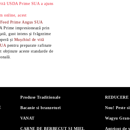
 vită USDA Prime SUA a ajuns
m online, acest
-Feed Prime Angus SUA
A Prime impresionează prin
tă, gust intens și frăgezime
operă și
Mușchiul de vită
SUA
pentru preparate rafinate
t obținute aceste standarde de
ională.
Produse Traditionale
REDUCERE 30
E
Bacanie si branzeturi
Nou! Peste s
VANAT
Wagyu Grand
CARNE DE BERBECUT SI MIEL
Antricot de 