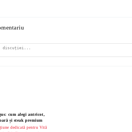
omentariu
us: cum alegi antricot,
oară și steak premium
țiune dedicată pentru Vită