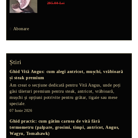
295.00 Lei
Abonare
Știri
Ghid Vită Angus: cum alegi antricot, mușchi, vrăbioară
și steak premium
Am creat o secțiune dedicată pentru Vită Angus, unde poți
găsi tăieturi premium pentru steak, antricot, vrăbioară,
mușchi și opțiuni potrivite pentru grătar, tigaie sau mese
speciale.
07 Iunie 2026
Ghid practic: cum gătim carnea de vită fără
termometru (palpare, grosimi, timpi, antricot, Angus,
Wagyu, Tomahawk)