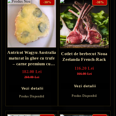
-30%
-30%
Antricot Wagyu Australia
Cotlet de berbecut Noua
maturat în ghee cu trufe
Zeelanda French-Rack
– carne premium cu
116.20 Lei
aromă intensă
182.00 Lei
166.00 Lei
260.00 Lei
Vezi detalii
Vezi detalii
Produs Disponibil
Produs Disponibil