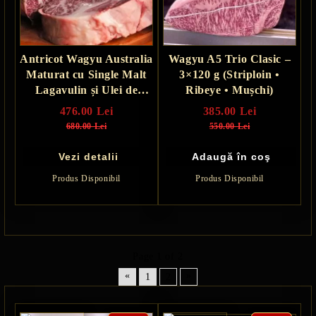
Antricot Wagyu Australia
Wagyu A5 Trio Clasic –
Maturat cu Single Malt
3×120 g (Striploin •
Lagavulin și Ulei de
Ribeye • Mușchi)
Măsline - 30 zile
476.00 Lei
385.00 Lei
680.00 Lei
550.00 Lei
Vezi detalii
Produs Disponibil
Produs Disponibil
Page 1 of 2
«
»
1
2