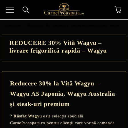
Prima pagină
REDUCERE 30% Vită Wagyu – livrare frigorifică rapidă – Wagyu
REDUCERE 30% Vită Wagyu –
livrare frigorifică rapidă – Wagyu
N
Reducere 30% la Vită Wagyu –
Wagyu A5 Japonia, Wagyu Australia
și steak-uri premium
?
Răsfăț Wagyu
este selecția specială
CarneProaspata.ro pentru clienții care vor să comande