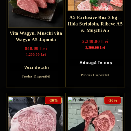
A5 Exclusive Box 3 kg –
Hida Striploin, Ribeye A5
& Mușchi A5
Vita Wagyu. Muschi vita
Wagyu A5 Japonia
2,240.00 Lei
3,200.00 Lei
840.00 Lei
1,200.00 Lei
Vezi detalii
Produs Disponibil
Produs Disponibil
-30%
-30%