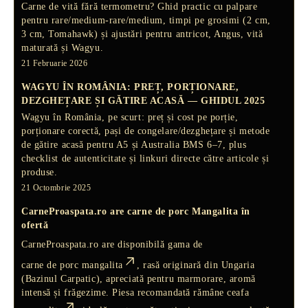
Carne de vită fără termometru? Ghid practic cu palpare
pentru rare/medium-rare/medium, timpi pe grosimi (2 cm,
3 cm, Tomahawk) și ajustări pentru antricot, Angus, vită
maturată și Wagyu.
21 Februarie 2026
WAGYU ÎN ROMÂNIA: PREȚ, PORȚIONARE,
DEZGHEȚARE ȘI GĂTIRE ACASĂ — GHIDUL 2025
Wagyu în România, pe scurt: preț și cost pe porție,
porționare corectă, pași de congelare/dezghețare și metode
de gătire acasă pentru A5 și Australia BMS 6–7, plus
checklist de autenticitate și linkuri directe către articole și
produse.
21 Octombrie 2025
CarneProaspata.ro are
carne de porc Mangalita
în
ofertă
CarneProaspata.ro are disponibilă gama de
carne de porc mangalita
, rasă
originară din Ungaria
(Bazinul Carpatic), apreciată pentru marmorare, aromă
intensă și frăgezime. Piesa recomandată rămâne
ceafa