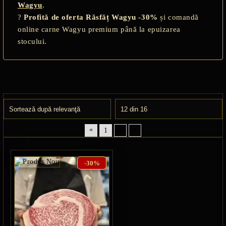
Wagyu
.
?
Profită de oferta Răsfăț Wagyu -30%
și comandă
online carne Wagyu premium până la epuizarea
stocului.
«
»
1
2
-30%