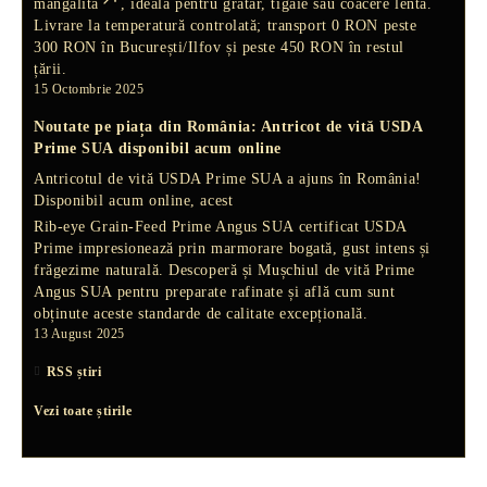
mangalita
, ideală pentru grătar, tigaie sau coacere lentă.
Livrare la temperatură controlată; transport 0 RON peste
300 RON în București/Ilfov și peste 450 RON în restul
țării.
15 Octombrie 2025
Noutate pe piața din România: Antricot de vită USDA
Prime SUA disponibil acum online
Antricotul de vită USDA Prime SUA a ajuns în România!
Disponibil acum online, acest
Rib-eye Grain-Feed Prime Angus SUA
certificat USDA
Prime impresionează prin marmorare bogată, gust intens și
frăgezime naturală. Descoperă și
Mușchiul de vită Prime
Angus SUA
pentru preparate rafinate și află cum sunt
obținute aceste standarde de calitate excepțională.
13 August 2025
RSS știri
Vezi toate știrile