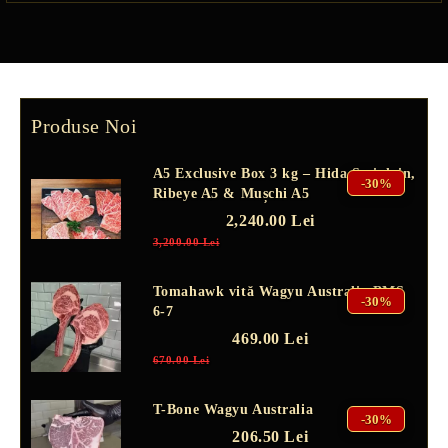
Produse Noi
A5 Exclusive Box 3 kg – Hida Striploin,
-30%
Ribeye A5 & Mușchi A5
2,240.00 Lei
3,200.00 Lei
Tomahawk vită Wagyu Australia BMS
-30%
6-7
469.00 Lei
670.00 Lei
T-Bone Wagyu Australia
-30%
206.50 Lei