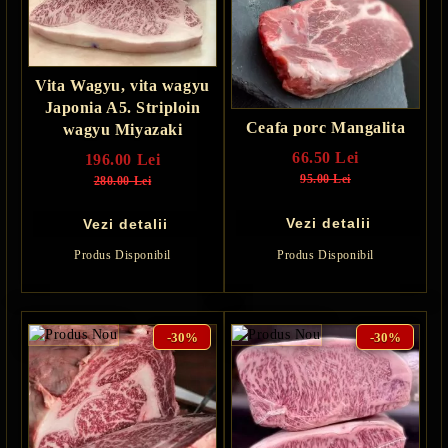
Vita Wagyu, vita wagyu
Japonia A5. Striploin
Ceafa porc Mangalita
wagyu Miyazaki
66.50 Lei
196.00 Lei
95.00 Lei
280.00 Lei
Vezi detalii
Vezi detalii
Produs Disponibil
Produs Disponibil
-30%
-30%