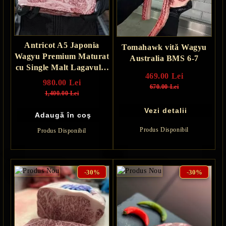
Antricot A5 Japonia
Tomahawk vită Wagyu
Wagyu Premium Maturat
Australia BMS 6-7
cu Single Malt Lagavulin
469.00 Lei
și Ulei de Măsline - 30 zile
980.00 Lei
670.00 Lei
1,400.00 Lei
Vezi detalii
Produs Disponibil
Produs Disponibil
-30%
-30%