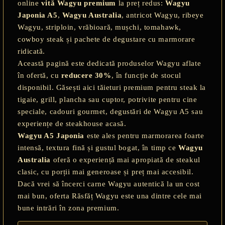
online
vită Wagyu premium
la preț redus:
Wagyu
Japonia A5
,
Wagyu Australia
, antricot Wagyu, ribeye
Wagyu, striploin, vrăbioară, mușchi, tomahawk,
cowboy steak și pachete de degustare cu marmorare
ridicată.
Această pagină este dedicată produselor Wagyu aflate
în ofertă, cu
reducere 30%
, în funcție de stocul
disponibil. Găsești aici tăieturi premium pentru steak la
tigaie, grill, plancha sau cuptor, potrivite pentru cine
speciale, cadouri gourmet, degustări de Wagyu A5 sau
experiențe de steakhouse acasă.
Wagyu A5 Japonia
este ales pentru marmorarea foarte
intensă, textura fină și gustul bogat, în timp ce
Wagyu
Australia
oferă o experiență mai apropiată de steakul
E TRANSPORT
clasic, cu porții mai generoase și preț mai accesibil.
Dacă vrei să încerci carne Wagyu autentică la un cost
DUCERE 30%
mai bun, oferta Răsfăț Wagyu este una dintre cele mai
bune intrări în zona premium.