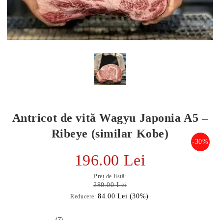
Antricot de vită Wagyu Japonia A5 –
Ribeye (similar Kobe)
-30%
196.00 Lei
E TRANSPORT
Preț de listă:
DUCERE 30%
280.00 Lei
84.00 Lei (30%)
Reducere:
(7)