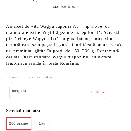
Cod:
950000002-1
Antricot de vită Wagyu Japonia A5 – tip Kobe, cu
marmorare extremă și frăgezime excepțională. Această
piesă ribeye Wagyu oferă un gust intens, untos și o
textură care se topește în gură, fiind ideală pentru steak-
uri premium, gătite în porții de 150–200 g. Reprezintă
cel mai înalt standard Wagyu disponibil, cu livrare
frigorifică rapidă în toată România.
Costuri de livrare estimative
începe la
65.00 Lei
Selectati cantitatea:
200 grame
1kg