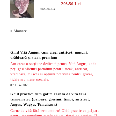
206.50 Lei
295.00 Lei
Abonare
Știri
Ghid Vită Angus: cum alegi antricot, mușchi,
vrăbioară și steak premium
Am creat o secțiune dedicată pentru Vită Angus, unde
poți găsi tăieturi premium pentru steak, antricot,
vrăbioară, mușchi și opțiuni potrivite pentru grătar,
tigaie sau mese speciale.
07 Iunie 2026
Ghid practic: cum gătim carnea de vită fără
termometru (palpare, grosimi, timpi, antricot,
Angus, Wagyu, Tomahawk)
Carne de vită fără termometru? Ghid practic cu palpare
pentru rare/medium-rare/medium, timpi pe grosimi (2