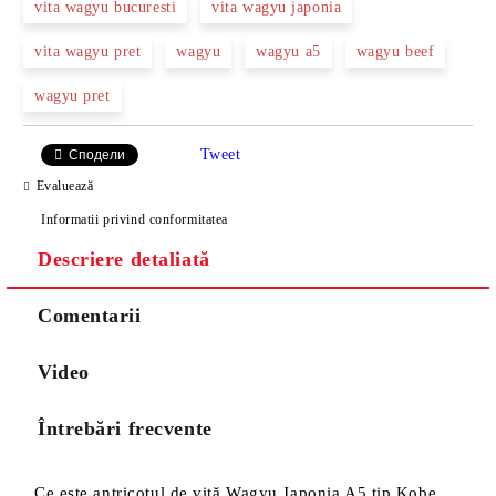
vita wagyu bucuresti
vita wagyu japonia
vita wagyu pret
wagyu
wagyu a5
wagyu beef
wagyu pret
Tweet
Сподели
Evaluează
Informatii privind conformitatea
Descriere detaliată
Comentarii
Video
Întrebări frecvente
Ce este antricotul de vită Wagyu Japonia A5 tip Kobe