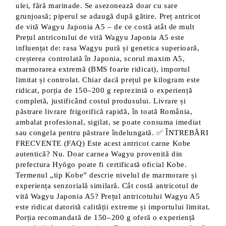
ulei, fără marinade. Se asezonează doar cu sare
grunjoasă; piperul se adaugă după gătire. Preț antricot
de vită Wagyu Japonia A5 – de ce costă atât de mult
Prețul antricotului de vită Wagyu Japonia A5 este
influențat de: rasa Wagyu pură și genetica superioară,
creșterea controlată în Japonia, scorul maxim A5,
marmorarea extremă (BMS foarte ridicat), importul
limitat și controlat. Chiar dacă prețul pe kilogram este
ridicat, porția de 150–200 g reprezintă o experiență
completă, justificând costul produsului. Livrare și
păstrare livrare frigorifică rapidă, în toată România,
ambalat profesional, sigilat, se poate consuma imediat
sau congela pentru păstrare îndelungată. ✅ ÎNTREBĂRI
FRECVENTE (FAQ) Este acest antricot carne Kobe
autentică? Nu. Doar carnea Wagyu provenită din
prefectura Hyōgo poate fi certificată oficial Kobe.
Termenul „tip Kobe” descrie nivelul de marmorare și
experiența senzorială similară. Cât costă antricotul de
vită Wagyu Japonia A5? Prețul antricotului Wagyu A5
este ridicat datorită calității extreme și importului limitat.
Porția recomandată de 150–200 g oferă o experiență