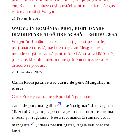
cm, 3 cm, Tomahawk) și ajustări pentru antricot, Angus,
vită maturată și Wagyu.
21 Februarie 2026
WAGYU ÎN ROMÂNIA: PREȚ, PORȚIONARE,
DEZGHEȚARE ȘI GĂTIRE ACASĂ — GHIDUL 2025
Wagyu în România, pe scurt: preț și cost pe porție,
porționare corectă, pași de congelare/dezghețare și
metode de gătire acasă pentru A5 și Australia BMS 6–7,
plus checklist de autenticitate și linkuri directe către
articole și produse.
21 Octombrie 2025
CarneProaspata.ro are
carne de porc Mangalita
în
ofertă
CarneProaspata.ro are disponibilă gama de
carne de porc mangalita
, rasă
originară din Ungaria
(Bazinul Carpatic), apreciată pentru marmorare, aromă
intensă și frăgezime. Piesa recomandată rămâne
ceafa
mangalita
, ideală pentru grătar, tigaie sau coacere
lentă.