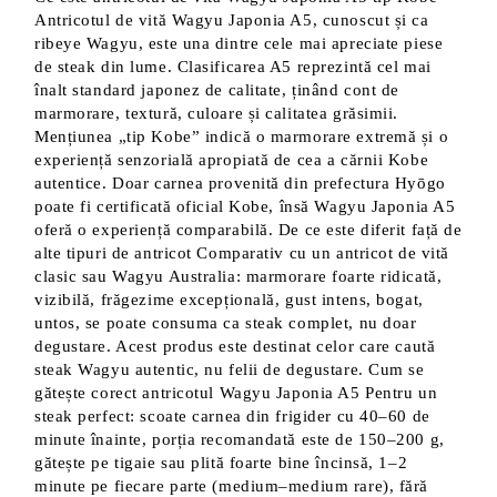
Antricotul de vită Wagyu Japonia A5, cunoscut și ca
ribeye Wagyu, este una dintre cele mai apreciate piese
de steak din lume. Clasificarea A5 reprezintă cel mai
înalt standard japonez de calitate, ținând cont de
marmorare, textură, culoare și calitatea grăsimii.
Mențiunea „tip Kobe” indică o marmorare extremă și o
experiență senzorială apropiată de cea a cărnii Kobe
autentice. Doar carnea provenită din prefectura Hyōgo
poate fi certificată oficial Kobe, însă Wagyu Japonia A5
oferă o experiență comparabilă. De ce este diferit față de
alte tipuri de antricot Comparativ cu un antricot de vită
clasic sau Wagyu Australia: marmorare foarte ridicată,
vizibilă, frăgezime excepțională, gust intens, bogat,
untos, se poate consuma ca steak complet, nu doar
degustare. Acest produs este destinat celor care caută
steak Wagyu autentic, nu felii de degustare. Cum se
gătește corect antricotul Wagyu Japonia A5 Pentru un
steak perfect: scoate carnea din frigider cu 40–60 de
minute înainte, porția recomandată este de 150–200 g,
gătește pe tigaie sau plită foarte bine încinsă, 1–2
minute pe fiecare parte (medium–medium rare), fără