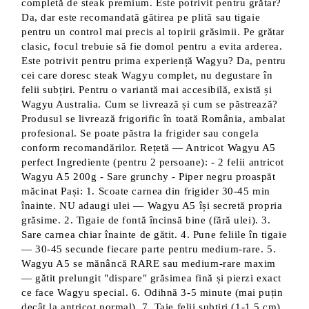
completă de steak premium. Este potrivit pentru grătar?
Da, dar este recomandată gătirea pe plită sau tigaie
pentru un control mai precis al topirii grăsimii. Pe grătar
clasic, focul trebuie să fie domol pentru a evita arderea.
Este potrivit pentru prima experiență Wagyu? Da, pentru
cei care doresc steak Wagyu complet, nu degustare în
felii subțiri. Pentru o variantă mai accesibilă, există și
Wagyu Australia. Cum se livrează și cum se păstrează?
Produsul se livrează frigorific în toată România, ambalat
profesional. Se poate păstra la frigider sau congela
conform recomandărilor. Rețetă — Antricot Wagyu A5
perfect Ingrediente (pentru 2 persoane): - 2 felii antricot
Wagyu A5 200g - Sare grunchy - Piper negru proaspăt
măcinat Pași: 1. Scoate carnea din frigider 30-45 min
înainte. NU adaugi ulei — Wagyu A5 își secretă propria
grăsime. 2. Tigaie de fontă încinsă bine (fără ulei). 3.
Sare carnea chiar înainte de gătit. 4. Pune feliile în tigaie
— 30-45 secunde fiecare parte pentru medium-rare. 5.
Wagyu A5 se mănâncă RARE sau medium-rare maxim
— gătit prelungit "dispare" grăsimea fină și pierzi exact
ce face Wagyu special. 6. Odihnă 3-5 minute (mai puțin
decât la antricot normal). 7. Taie felii subțiri (1-1.5 cm),