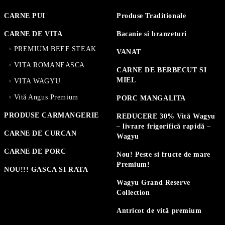
CARNE PUI
Produse Traditionale
CARNE DE VITA
Bacanie si branzeturi
PREMIUM BEEF STEAK
VANAT
VITA ROMANEASCA
CARNE DE BERBECUT SI
MIEL
VITA WAGYU
Vită Angus Premium
PORC MANGALITA
PRODUSE CARMANGERIE
REDUCERE 30% Vită Wagyu
– livrare frigorifică rapidă –
CARNE DE CURCAN
Wagyu
CARNE DE PORC
Nou! Peste si fructe de mare
Premium!
NOU!!! GASCA SI RATA
Wagyu Grand Reserve
Collection
Antricot de vită premium